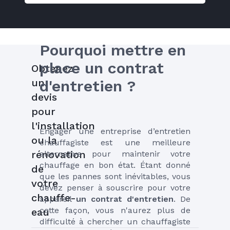
Pourquoi mettre en 
place un contrat 
Obtenez
un
d'entretien ?
devis
pour
l'installation
Engager une entreprise d’entretien 
ou la
chauffagiste est une meilleure 
rénovation
alternative pour maintenir votre 
chauffage en bon état. Étant donné 
de
que les pannes sont inévitables, vous 
votre
devez penser à souscrire pour votre 
chauffe-
appareil 
un contrat d'entretien
. De 
cette façon, vous n'aurez plus de 
eau
difficulté à chercher un chauffagiste 