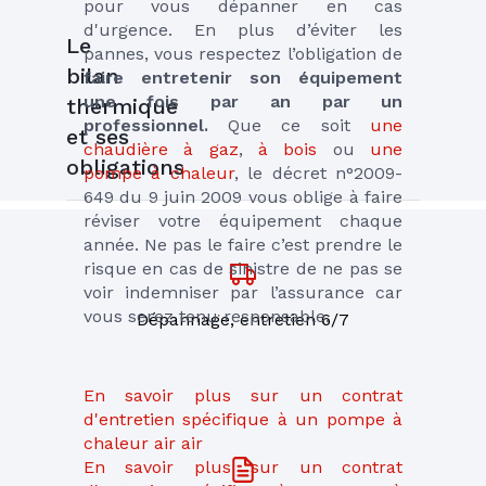
pour vous dépanner en cas 
d'urgence. En plus d’éviter les 
Le
pannes, vous respectez l’obligation de 
bilan
faire entretenir son équipement 
une fois par an par un 
thermique
professionnel.
 Que ce soit 
une 
et ses
chaudière à gaz
, 
à bois
 ou 
une 
obligations
pompe à chaleur
, le décret n°2009-
649 du 9 juin 2009 vous oblige à faire 
réviser votre équipement chaque 
année. Ne pas le faire c’est prendre le 
risque en cas de sinistre de ne pas se 
voir indemniser par l’assurance car 
vous serez tenu responsable. 
Dépannage, entretien 6/7
En savoir plus sur un contrat 
d'entretien spécifique à un pompe à 
chaleur air air
En savoir plus sur un contrat 