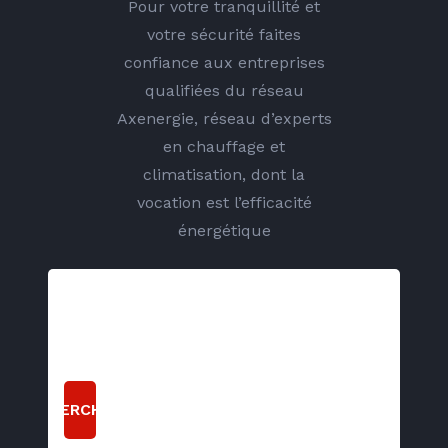
Pour votre tranquillité et
votre sécurité faites
confiance aux entreprises
qualifiées du réseau
Axenergie, réseau d’experts
en chauffage et
climatisation, dont la
vocation est l’efficacité
énergétique
RECHERCHER