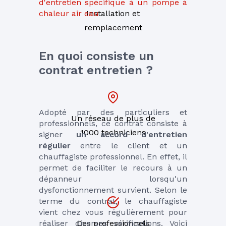
d'entretien spécifique à un pompe à 
chaleur air eau
Installation et
remplacement
En quoi consiste un 
contrat entretien ?
Adopté par des particuliers et 
Un réseau de plus de
professionnels, ce contrat consiste à 
1000 techniciens
signer 
un accord d'entretien 
régulier
 entre le client et un 
chauffagiste professionnel. En effet, il 
permet de faciliter le recours à un 
dépanneur lorsqu'un 
dysfonctionnement survient. Selon le 
terme du contrat, le chauffagiste 
vient chez vous régulièrement pour 
réaliser diverses vérifications. Voici 
Des professionnels