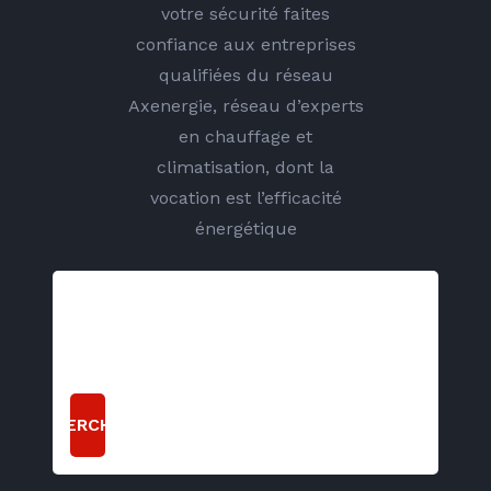
votre sécurité faites
confiance aux entreprises
qualifiées du réseau
Axenergie, réseau d’experts
en chauffage et
climatisation, dont la
vocation est l’efficacité
énergétique
RECHERCHER