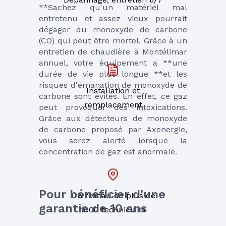
**Sachez qu'un matériel mal 
entretenu et assez vieux pourrait 
dégager du monoxyde de carbone 
(CO) qui peut être mortel. Grâce à un 
entretien de chaudière à Montélimar 
annuel, votre équipement a **une 
durée de vie plus longue **et les 
risques d'émanation de monoxyde de 
Installation et
carbone sont évités. En effet, ce gaz 
remplacement
peut provoquer des intoxications. 
Grâce aux détecteurs de monoxyde 
de carbone proposé par Axenergie, 
vous serez alerté lorsque la 
concentration de gaz est anormale.
Pour bénéficier d'une 
Un réseau de plus de
garantie de 10 ans
1000 techniciens