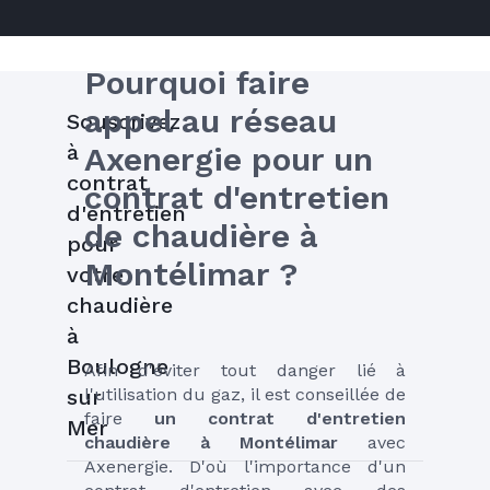
Pourquoi faire 
appel au réseau 
Souscrivez
à
Axenergie pour un 
contrat
contrat d'entretien 
d'entretien
de chaudière à 
pour
Montélimar ?
votre
chaudière
à
Boulogne
Afin d'éviter tout danger lié à 
l'utilisation du gaz, il est conseillée de 
sur
faire 
un contrat d'entretien 
Mer
chaudière à Montélimar
 avec 
Axenergie. D'où l'importance d'un 