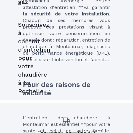
techniciens Axenergie, **une 
gaz
attestation d'entretien **va garantir 
la sécurité de votre installation
. 
Chacun de ses membres vous 
Souscrivez
propose des prestations visant à 
à
optimiser votre consommation en 
énergie dont : réparation, entretien de 
contrat
chaudière à Montélimar, diagnostic 
d'entretien
de performance énergétique (DPE), 
pour
conseils sur l'intervention et l'achat…
votre
chaudière
à La
Pour des raisons de 
Rochelle
sécurité
L'entretien de chaudière à 
Montélimar est essentiel **pour votre 
santé et celui de votre famille. 
Dépannage, entretien 6/7