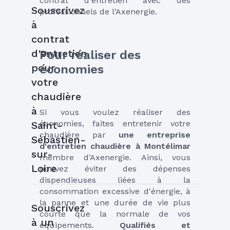
contrat d'entretien avec des 
Souscrivez
professionnels de l'Axenergie.
à
contrat
d'entretien
Pour réaliser des 
pour
économies
votre
chaudière
à
Si vous voulez réaliser des 
économies, faites entretenir votre 
Saint-
chaudière par 
une entreprise 
Sébastien-
d'entretien chaudière à Montélimar
sur-
membre d'Axenergie. Ainsi, vous 
Loire
pouvez éviter des dépenses 
dispendieuses liées à la 
consommation excessive d'énergie, à 
la panne et une durée de vie plus 
Souscrivez
courte que la normale de vos 
à un
équipements. 
Qualifiés et 