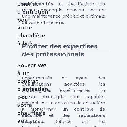
contrat
expérimentés
, les chauffagistes du 
réseau Axenergie peuvent assurer 
d'entretien
une maintenance précise et optimale 
pour
de votre chaudière.
votre
chaudière
à bois
Profiter des expertises 
des professionnels
Souscrivez
à un
Expérimentés et ayant des 
contrat
qualifications adaptées, les 
d'entretien
chauffagistes expérimentés du 
pour
réseau Axenergie sont capables 
d'effectuer un entretien de chaudière 
votre
à Montélimar, 
un contrôle de 
chauffage
sécurité et des réparations 
au
adaptées
. Délivrée par les 