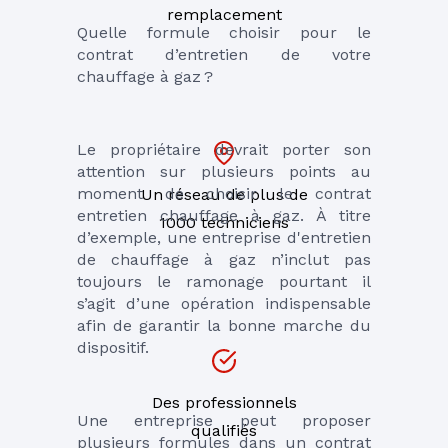
remplacement
Quelle formule choisir pour le 
contrat d’entretien de votre 
chauffage à gaz ?
Le propriétaire devrait porter son 
attention sur plusieurs points au 
moment de choisir le contrat 
Un réseau de plus de
entretien chauffage à gaz. À titre 
1000 techniciens
d’exemple, une entreprise d'entretien 
de chauffage à gaz n’inclut pas 
toujours le ramonage pourtant il 
s’agit d’une opération indispensable 
afin de garantir la bonne marche du 
dispositif.
Des professionnels
Une entreprise peut proposer 
qualifiés
plusieurs formules dans un contrat 