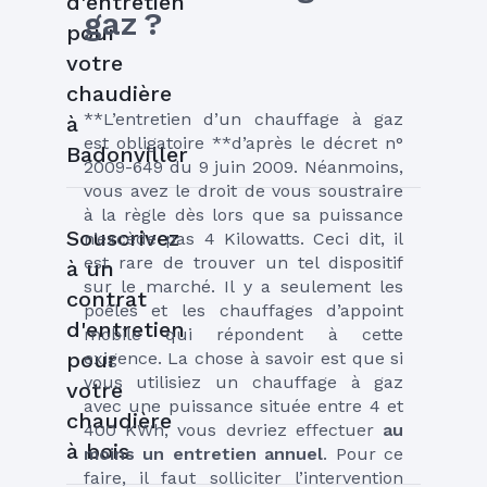
d'entretien
gaz ?
pour
votre
chaudière
**L’entretien d’un chauffage à gaz 
à
est obligatoire **d’après le décret n° 
Badonviller
2009-649 du 9 juin 2009. Néanmoins, 
vous avez le droit de vous soustraire 
à la règle dès lors que sa puissance 
Souscrivez
n’excède pas 4 Kilowatts. Ceci dit, il 
est rare de trouver un tel dispositif 
à un
sur le marché. Il y a seulement les 
contrat
poêles et les chauffages d’appoint 
d'entretien
mobile qui répondent à cette 
pour
exigence. La chose à savoir est que si 
vous utilisiez un chauffage à gaz 
votre
avec une puissance située entre 4 et 
chaudière
400 KWh, vous devriez effectuer 
au 
à bois
moins un entretien annuel
. Pour ce 
faire, il faut solliciter l’intervention 