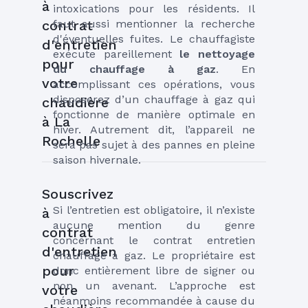
à
intoxications pour les résidents. Il 
contrat
faut aussi mentionner la recherche 
d'éventuelles fuites. Le chauffagiste 
d'entretien
exécute pareillement 
le nettoyage 
pour
du chauffage à gaz
. En 
votre
accomplissant ces opérations, vous 
disposerez d’un chauffage à gaz qui 
chaudière
fonctionne de manière optimale en 
à La
hiver. Autrement dit, l’appareil ne 
Rochelle
sera pas sujet à des pannes en pleine 
saison hivernale.
Souscrivez
Si l’entretien est obligatoire, il n’existe 
à
aucune mention du genre 
contrat
concernant le contrat entretien 
d'entretien
chauffage à gaz. Le propriétaire est 
pour
donc entièrement libre de signer ou 
non un avenant. L’approche est 
votre
néanmoins recommandée à cause du 