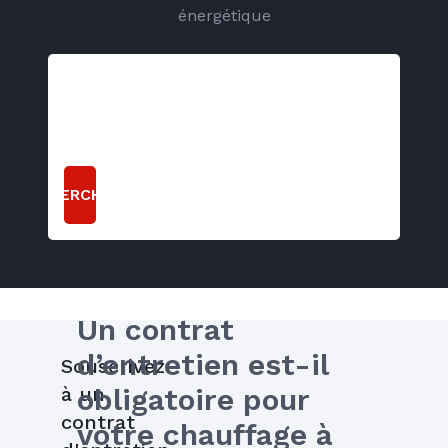
énergétique
RECHERCHER
Un contrat 
d’entretien est-il 
Souscrivez
à un
obligatoire pour 
contrat
votre chauffage à 