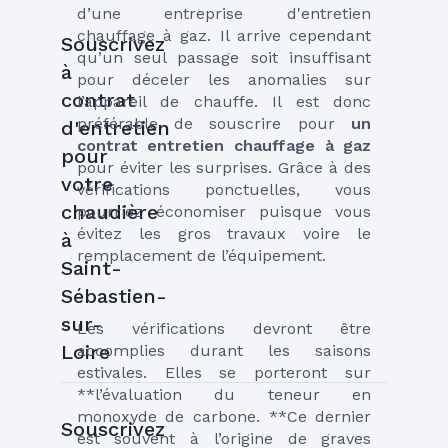
d’une entreprise d'entretien 
chauffage à gaz. Il arrive cependant 
Souscrivez
qu’un seul passage soit insuffisant 
à
pour déceler les anomalies sur 
contrat
l’appareil de chauffe. Il est donc 
préférable de souscrire pour 
un 
d'entretien
contrat entretien chauffage à gaz
pour
pour éviter les surprises. Grâce à des 
votre
vérifications ponctuelles, vous 
chaudière
pourriez économiser puisque vous 
évitez les gros travaux voire le 
à
remplacement de l’équipement.
Saint-
Sébastien-
sur-
Les vérifications devront être 
Loire
accomplies durant les saisons 
estivales. Elles se porteront sur 
**l’évaluation du teneur en 
monoxyde de carbone. **Ce dernier 
Souscrivez
est souvent à l’origine de graves 