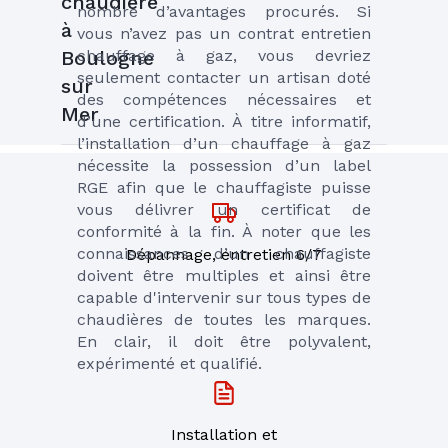
chaudière
nombre d’avantages procurés. Si 
à
vous n’avez pas un contrat entretien 
Boulogne
chauffage à gaz, vous devriez 
seulement contacter un artisan doté 
sur
des compétences nécessaires et 
Mer
d’une certification. À titre informatif, 
l’installation d’un chauffage à gaz 
nécessite la possession d’un label 
RGE afin que le chauffagiste puisse 
vous délivrer un certificat de 
conformité à la fin. À noter que les 
connaissances d’un chauffagiste 
Dépannage, entretien 6/7
doivent être multiples et ainsi être 
capable d'intervenir sur tous types de 
chaudières de toutes les marques. 
En clair, il doit être polyvalent, 
expérimenté et qualifié.
Installation et