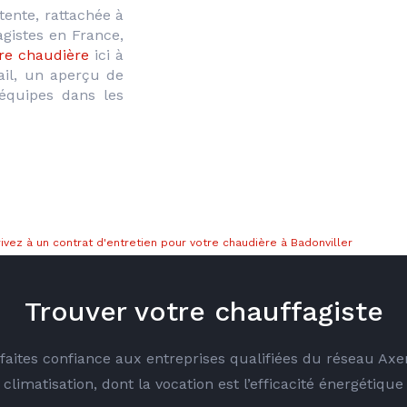
ente, rattachée à 
gistes en France, 
tre chaudière 
ici à 
ail, un aperçu de 
quipes dans les 
ivez à un contrat d'entretien pour votre chaudière à Badonviller
Trouver votre chauffagiste
é faites confiance aux entreprises qualifiées du réseau Ax
climatisation, dont la vocation est l’efficacité énergétique