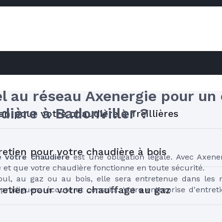
RE
l au réseau Axenergie pour un 
dière à Badonviller ?
en pour votre chaudière à Treillières
retien pour votre chaudière à bois
e votre chaudière
 est une obligation légale. Avec Axener
et que votre chaudière fonctionne en toute sécurité. 

oul, au gaz ou au bois, elle sera entretenue dans les rè
retien pour votre chauffage au gaz
prodiguera écoute et conseils. Votre entreprise d'entret