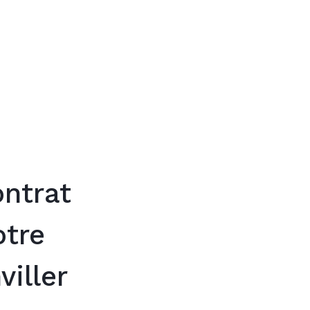
Trouver mon
ontrat
otre
iller