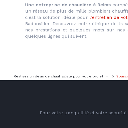
Une entreprise de chaudière à Reims
 compét
un réseau de plus de mille plombiers chauffa
c'est la solution idéale pour
 l'entretien de vo
Badonviller. Découvrez notre éthique de trav
nos prestations et quelques mots sur nos é
quelques lignes qui suivent.
Réalisez un devis de chauffagiste pour votre projet
>
>
Souscr
Pour votre tranquillité et votre sécurit