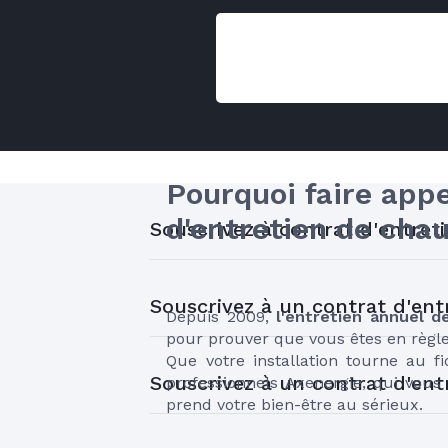
Pourquoi faire appe
d'entretien de chau
Souscrivez à contrat d'entreti
Souscrivez à un contrat d'ent
Depuis 2009, 
l'entretien annuel d
pour prouver que vous êtes en règle 
Que votre installation tourne au fi
Souscrivez à un contrat d'ent
professionnels Axenergie, qui vous 
prend votre bien-être au sérieux.