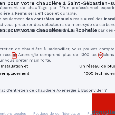
ien pour votre chaudière à Saint-Sébastien-s
ipement de chauffage par **un professionnel expérim
ière à Reims sera efficace et durable. 

n seulement 
des contrôles annuels
 mais aussi des 
insta
si vous procurer des détecteurs de monoxyde de carbone. 
ien pour votre chaudière à La Rochelle
rvices. Votre suivi client est assuré au fil des ans par des
tretien de chaudière à Badonviller, vous pouvez compter
e réseau Axenergie comprend plus de 1300 techniciens f
ur vous prêter main forte.
Installation et
Un réseau de plu
remplacement
1000 technicie
rat d'entretien de chaudière Axenergie à Badonviller ?
retien de votre chaudière à Badonville
entions légales
- Politique de confidentialité
- Plan du site