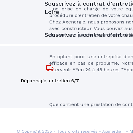
Souscrivez à contrat d'entret
Une prise en charge de votre équ
Loire
procédure d'entretien de votre chaud
Chez Axenergie, nous proposons no
avec constructeur. Vous pouvez aus
Souscrivez à contrat d'entret
de tout une palette de produits et se
En optant pour une entreprise d'en
efficace en cas de problème. Notr
intervenir **en 24 à 48 heures **po
Dépannage, entretien 6/7
Que contient une prestation de cont
Le déroulement de l'ent
© Copyright 2025 - Tous droits réservés - Axenergie
- M