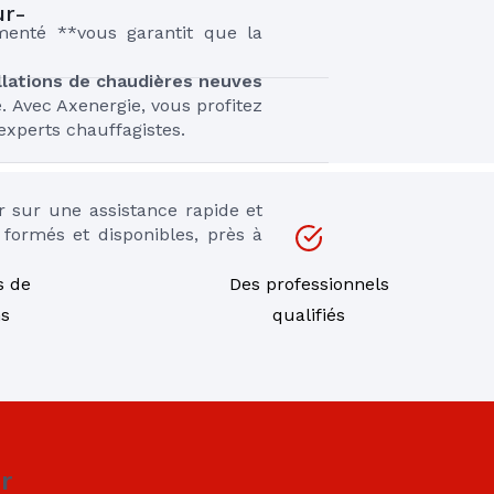
ur-
enté **vous garantit que la 
llations de chaudières neuves
Avec Axenergie, vous profitez 
 experts chauffagistes.
 sur une assistance rapide et 
ormés et disponibles, près à 
s de
Des professionnels
ns
qualifiés
r