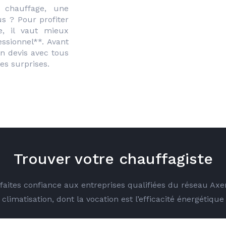
 chauffage, une 
 ? Pour profiter 
e, il vaut mieux 
ssionnel**. Avant 
 devis avec tous 
es surprises.
Trouver votre chauffagiste
é faites confiance aux entreprises qualifiées du réseau Ax
climatisation, dont la vocation est l’efficacité énergétique