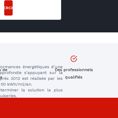
CHERCHER
formances énergétiques d'une 
s de
Des professionnels
profondie s'appuyant sur la 
ns
qualifiés
ès 2012 est réalisée par les 
 50 kWh/m2/an. 

erminer la solution la plus 
uiseries.