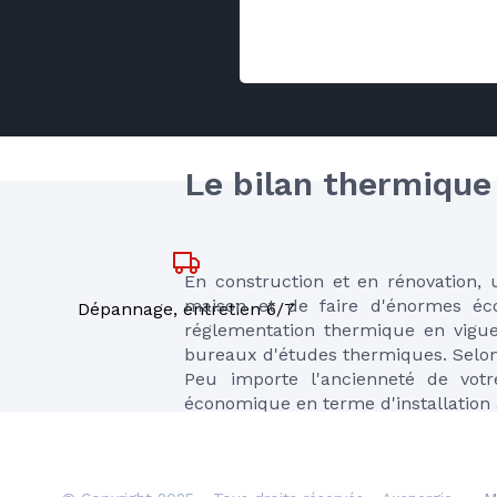
Le bilan thermique 
En construction et en rénovation, 
maison et de faire d'énormes éc
Dépannage, entretien 6/7
réglementation thermique en vigueu
bureaux d'études thermiques. Selon
Peu importe l'ancienneté de vot
économique en terme d'installation a
En savoir plus sur le bilan thermiqu