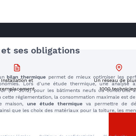
RE
et ses obligations
un 
bilan thermique
 permet de mieux optimiser les per
Installation et
Un réseau de plu
onomies. Lors d'une étude thermique, une analyse ap
remplacement
1000 technicie
r (RT 2012) pour les bâtiments neufs ou construits apr
 cette réglementation, la consommation maximale est de
re maison, 
une étude thermique
 va permettre de dét
insi que les choix des matériaux pour la toiture, les men
e