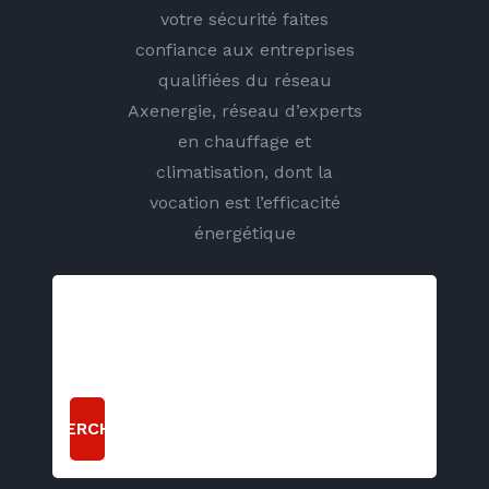
votre sécurité faites
confiance aux entreprises
qualifiées du réseau
Axenergie, réseau d’experts
en chauffage et
climatisation, dont la
vocation est l’efficacité
énergétique
RECHERCHER