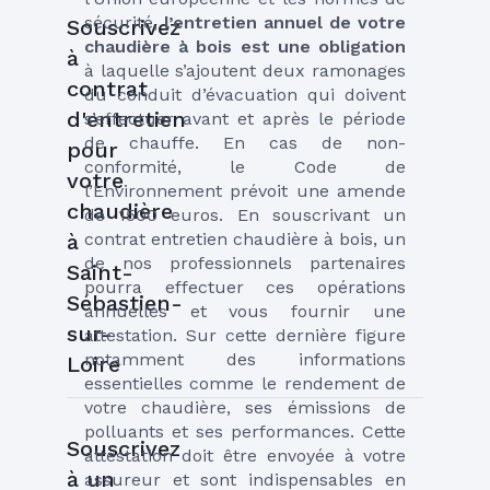
sécurité, 
l’entretien annuel de votre 
Souscrivez
chaudière à bois est une obligation
à
à laquelle s’ajoutent deux ramonages 
contrat
du conduit d’évacuation qui doivent 
d'entretien
s’effectuer avant et après le période 
de chauffe. En cas de non-
pour
conformité, le Code de 
votre
l’Environnement prévoit une amende 
chaudière
de 1500 euros. En souscrivant un 
à
contrat entretien chaudière à bois, un 
de nos professionnels partenaires 
Saint-
pourra effectuer ces opérations 
Sébastien-
annuelles et vous fournir une 
sur-
attestation. Sur cette dernière figure 
notamment des informations 
Loire
essentielles comme le rendement de 
votre chaudière, ses émissions de 
polluants et ses performances. Cette 
Souscrivez
attestation doit être envoyée à votre 
à un
assureur et sont indispensables en 