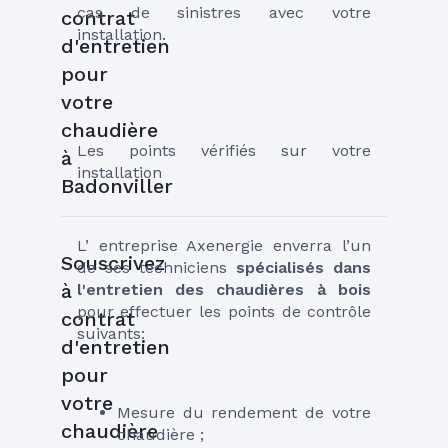
cas de sinistres avec votre 
contrat
installation. 
d'entretien
pour
votre
chaudière
Les points vérifiés sur votre 
à
installation 
Badonviller
L’ entreprise Axenergie enverra l’un 
Souscrivez
de ses techniciens 
spécialisés dans 
à
l'entretien des chaudières à bois
pour effectuer les points de contrôle 
contrat
suivants: 
d'entretien
pour
votre
Mesure du rendement de votre 
chaudière
chaudière ;