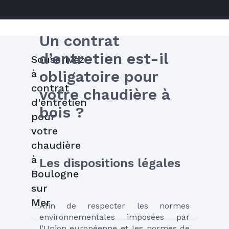
Un contrat 
d’entretien est-il 
Souscrivez
à
obligatoire pour 
contrat
votre chaudière à 
d'entretien
bois ?
pour
votre
chaudière
à
Les dispositions légales
Boulogne
sur
Mer
Afin de respecter les normes 
environnementales imposées par 
l’Union européenne et les normes de 