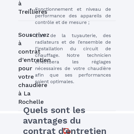
à
Fonctionnement et niveau de 
Treillières
performance des appareils de 
contrôle et de mesure ;
Souscrivez
État de la tuyauterie, des 
radiateurs et de l’ensemble de 
à
l’installation du circuit de 
contrat
chauffage. Notre technicien 
d'entretien
effectuera les réglages 
pour
nécessaires de votre chaudière 
afin que ses performances 
votre
soient optimales.
chaudière
à La
Rochelle
Quels sont les 
avantages du 
contrat d'entretien 