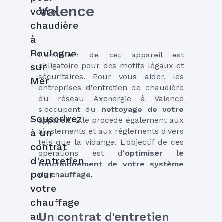
Valence
votre
chaudière
à
Boulogne
L'entretien de cet appareil est 
obligatoire pour des motifs légaux et 
sur
sécuritaires. Pour vous aider, les 
Mer
entreprises d'entretien de chaudière 
du réseau Axenergie à Valence 
s'occupent du 
nettoyage de votre 
Souscrivez
appareil
. Elle procède également aux 
ajustements et aux règlements divers 
à un
tels que la vidange. L'objectif de ces 
contrat
opérations est d'
optimiser le 
d'entretien
fonctionnement de votre système 
pour
de chauffage.
votre
chauffage
Un contrat d'entretien 
au