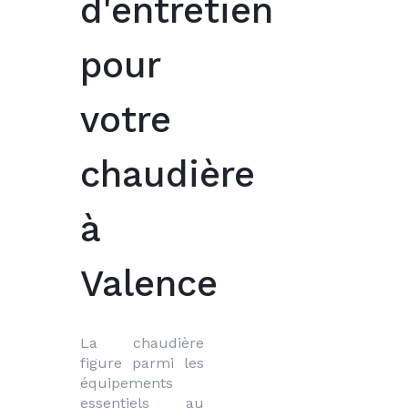
d'entretien
pour
votre
chaudière
à
Valence
La chaudière 
figure parmi les 
équipements 
essentiels au 