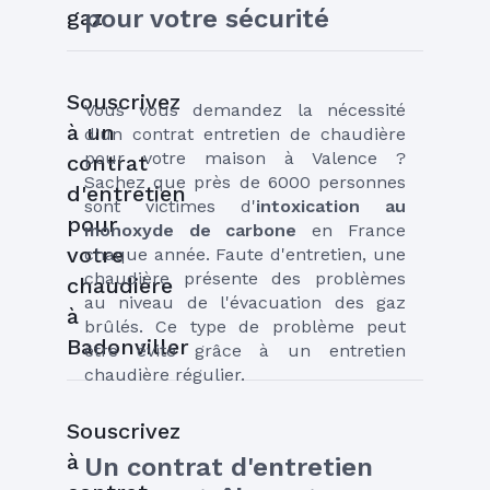
pour votre sécurité
gaz
Souscrivez
Vous vous demandez la nécessité 
à un
d'un contrat entretien de chaudière 
pour votre maison à Valence ? 
contrat
Sachez que près de 6000 personnes 
d'entretien
sont victimes d'
intoxication au 
pour
monoxyde de carbone
 en France 
votre
chaque année. Faute d'entretien, une 
chaudière présente des problèmes 
chaudière
au niveau de l'évacuation des gaz 
à
brûlés. Ce type de problème peut 
Badonviller
être évité grâce à un entretien 
chaudière régulier.
Souscrivez
à
Un contrat d'entretien 