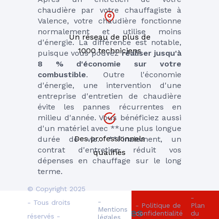
chaudière par votre chauffagiste à 
Valence, votre chaudière fonctionne 
normalement et utilise moins 
Un réseau de plus de
d'énergie. La différence est notable, 
1000 techniciens
puisque vous pouvez 
réaliser jusqu'à 
8 % d'économie sur votre 
combustible
. Outre l'économie 
d'énergie, une intervention d'une 
entreprise d'entretien de chaudière 
évite les pannes récurrentes en 
milieu d'année. Vous bénéficiez aussi 
d'un matériel avec **une plus longue 
Des professionnels
durée de vie. **Finalement, un 
contrat d'entretien réduit vos 
qualifiés
dépenses en chauffage sur le long 
terme.
© Copyright 2025
-
-
- Tous droits
- Politique de
Plan
Mentions
Des performances 
confidentialité
du
réservés -
légales