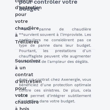
contrat
pour contrôler votre 
d'entretien
budget
pour
votre
chaudière
**Une panne de chaudière 
à
**survient souvent à l'improviste. Les 
particuliers ne considèrent pas ce 
Treillières
type de panne dans leur budget. 
Pourtant, les prestations d'un 
chauffagiste peuvent vite augmenter 
Souscrivez
en fonction de l'ampleur des dégâts.
à un
contrat
Avec un contrat chez Axenergie, vous 
d'entretien
bénéficiez d'une protection optimale 
pour
contre ces sinistres. De plus, cela 
votre
vous permet d'intégrer subtilement 
l'entretien dans votre budget.
chaudière
à bois