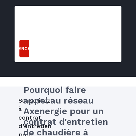
RECHERCHER
Pourquoi faire 
appel au réseau 
Souscrivez
à
Axenergie pour un 
contrat
contrat d'entretien 
d'entretien
de chaudière à 
pour