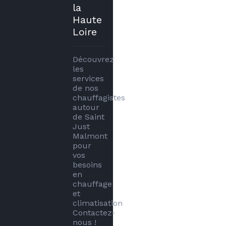
la
Haute
Loire
Découvrez 
les 
services 
de nos 
chauffagistes 
autour 
de Saint 
Just 
Malmont 
pour 
vos 
besoins 
en 
chauffage 
et 
climatisation 
Contactez-
nous !
