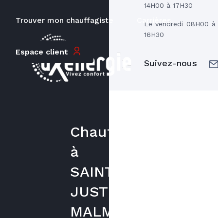
14H00 à 17H30
Trouver mon chauffagiste
Carrières
Le vendredi 08H00 à
16H30
Espace client
Suivez-nous
Chauffagiste
à
SAINT
JUST
MALMONT