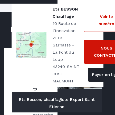
Ets BESSON
Notre zone d'intervention
Chauffage
Voir le
10 Route de
numéro
Située à
Saint Just Malmont
, nous
Nos actualités
intervenons sur la région stéphanoise, le
l'Innovation
bassin de l'Ondaine et le Nord-Est de la
ZI La
Haute-Loire dans un rayon de 35 Km.
Garnasse -
NOUS
La Font du
CONTACT
Loup
Qui
43240
SAINT
sommes
JUST
Payer en li
nous
MALMONT
?
Ets Besson, chauffagiste Expert Saint
Créée en 
Etienne
1982, notre 
entreprise 