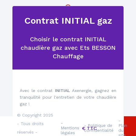
Contrat INITIAL gaz
Un réseau de plus de
1000 techniciens
Choisir le contrat INITIAL
chaudière gaz avec Ets BESSON
Chauffage
Des professionnels
Avec le contrat
INITIAL
Axenergie, gagnez en
qualifiés
tranquilité pour l'entretien de votre chaudière
gaz !
© Copyright 2025
-
-
- Tous droits
- Politique de
Plan
à partir de 160.00 € TTC
Mentions
confidentialité
du
réservés -
légales
site