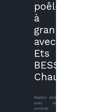
poêle
à
granulés
avec
Ets
BESSON
Chauffage
Restez zen 
avec le 
contrat 