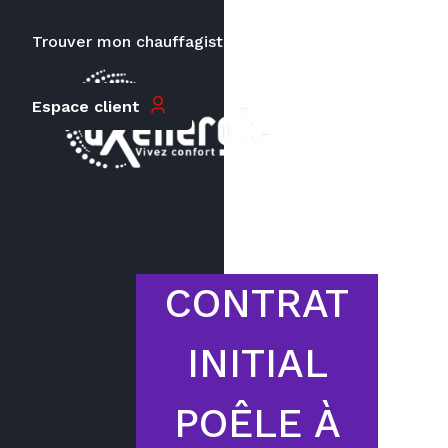
TTC
Trouver mon chauffagiste
Carrières
Espace client
Le prix peut varier en fonction de
la puissance, du type de votre
appareil et de votre lieu
d’habitation.
CONTRAT
INITIAL
POÊLE À