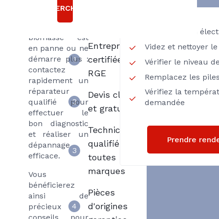
Choisir
ou ne
RECHERCHER
Axenergie
chauffent plus,
votre chaudière
L’alimentation élec
biomasse est
Entreprise
Videz et nettoyer le
en panne ou ne
démarre plus :
certifiée
1
Vérifier le niveau d
contactez
RGE
Remplacez les pile
rapidement un
réparateur
Vérifiez la tempéra
Devis clair
2
qualifié pour
demandée
et gratuit
effectuer le
bon diagnostic
Techniciens
et réaliser un
Prendre rend
qualifiés
dépannage
3
efficace.
toutes
marques
Vous
bénéficierez
Pièces
ainsi de
d'origines
4
précieux
conseils pour