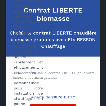
votre chauffage
il est nécessaire
Contrat LIBERTE
d’effectuer un
biomasse
entretien
annuel de votre
chaudière
Choisir le contrat LIBERTE chaudière
biomasse.
biomasse granulés avec Ets BESSON
Votre
Chauffage
chauffagiste
Axenergie vous
dépanne
rapidement et
efficacement, il
vous fournit
Vivez confort avec le contrat LIBERTE pour votre
une aide
chaudière biomasse granulés.
personnalisée
pour votre
installation de
à partir de 218.70 € TTC
chauffage en
panne.