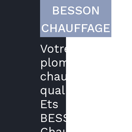
BESSON
CHAUFFAGE
Votre
plombier
chauffagiste
qualifié
Ets
BESSON
Chauffage