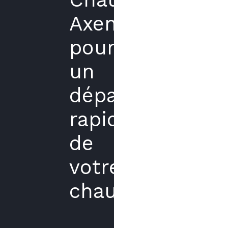
Axenergie
pour
un
dépannage
rapide
de
votre
chaudière