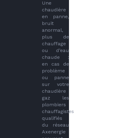
Une 
chaudière 
en panne, 
bruit 
anormal, 
plus de 
chauffage 
ou d’eau 
chaude : 
en cas de 
problème 
ou panne 
sur votre 
chaudière 
gaz les 
plombiers 
chauffagistes 
qualifiés 
du réseau 
Axenergie 