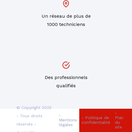
Un réseau de plus de
1000 techniciens
Des professionnels
qualifiés
© Copyright 2025
-
-
- Tous droits
- Politique de
Plan
Mentions
confidentialité
du
réservés -
légales
site