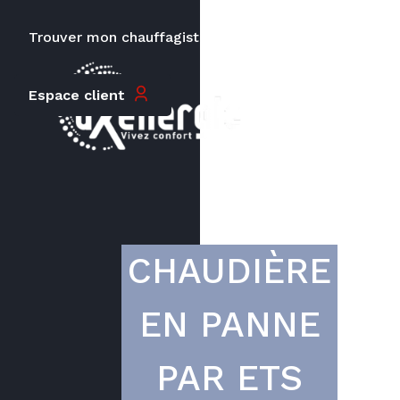
Trouver mon chauffagiste
Carrières
Le prix peut varier en fonction de
Espace client
la puissance, du type de votre
appareil et de votre lieu
d’habitation.
CHAUDIÈRE
EN PANNE
PAR ETS