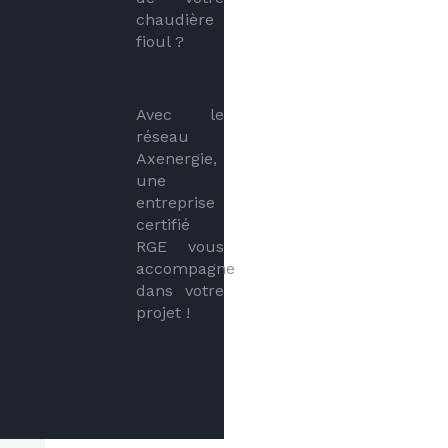
chaudière 
fioul ?
Avec le 
réseau 
Axenergie, 
une 
entreprise 
certifié 
RGE vous 
accompagne 
dans votre 
projet !