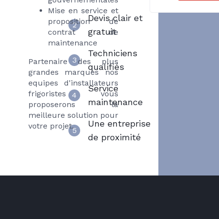
Mise en service et
Devis clair et
proposition de
2
gratuit
contrat de
maintenance
Techniciens
3
Partenaire des plus
qualifiés
grandes marques nos
equipes d'installateurs
Service
frigoristes vous
4
maintenance
proposerons la
meilleure solution pour
Une entreprise
votre projet.
5
de proximité