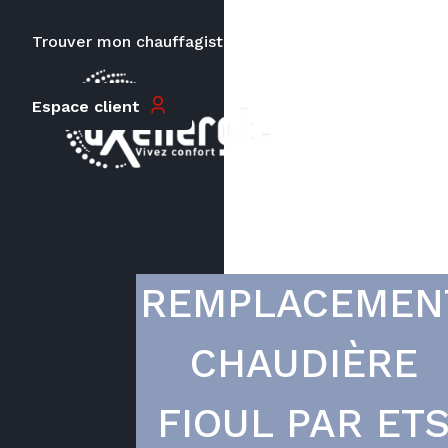
Trouver mon chauffagiste
Carrières
Le prix peut varier en fonction de
Espace client
la puissance, du type de votre
appareil et de votre lieu
d’habitation.
REMPLACEMEN
CHAUDIÈRE
FIOUL PAR ET