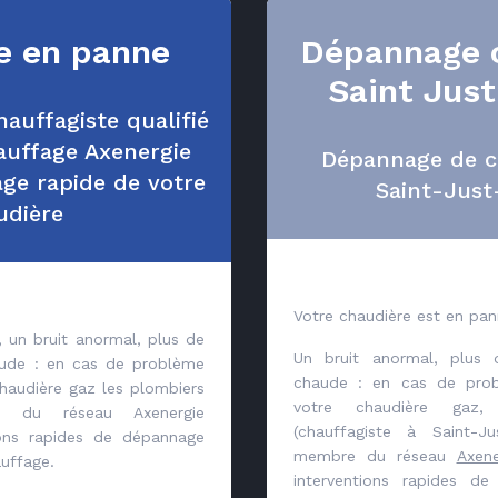
e en panne
Dépannage 
Saint Jus
auffagiste qualifié
uffage Axenergie
Dépannage de c
ge rapide de votre
Saint-Jus
udière
Votre chaudière est en pa
 un bruit anormal, plus de
Un bruit anormal, plus 
aude : en cas de problème
chaude : en cas de pro
haudière gaz les plombiers
votre chaudière gaz
iés du réseau Axenergie
(chauffagiste à Saint-Ju
ions rapides de dépannage
membre du réseau
Axene
uffage.
interventions rapides d