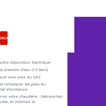
E CHAUDIÈRE GAZ
T EN PANNE ?
ERCHER
Pensez à vérifier
 votre disjoncteur électrique
 la pression d’eau (1.5 Bars)
z que vous avez du GAZ
 et remplacer les piles du
tat d’ambiance
rez votre chaudière : Débranchez
utes, et relancez là