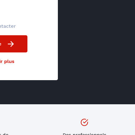
ntacter
e
r plus
s de
Des professionnels