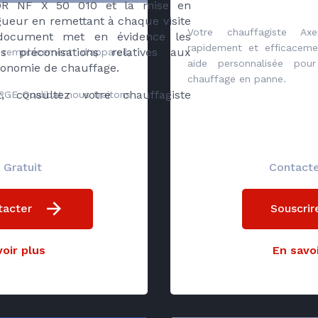
R NF X 50 010 et la mise en
gueur en remettant à chaque visite
Votre chauffagiste Ax
 Ce document met en évidence les
rapidement et efficaceme
 préconisations relatives aux
remplacement d'appareil,
aide personnalisée pour
conomie de chauffage.
chauffage en panne.
, consultez votre chauffagiste
 RGE Qualibat nous traitons
 Gratuit
Contact
tacter
Souscrir
oir plus
En savoi