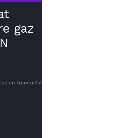
at
re gaz
ON
ez en tranquilité 
!