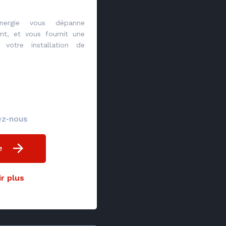
energie vous dépanne
nt, et vous fournit une
 votre installation de
ez-nous
e
r plus