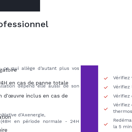
ofessionnel
VOTR
ns
ES
ière gaz comme tout entretien de
RECH
met de réaliser des économies
ITIAL Axenergie
 Vous pourrez ainsi réduire votre
12 % (source ADEME) ! Les risques
 ce qui allège d’autant plus vos
gatoire
Vérifiez
24H en cas de panne totale
allation dépend elle aussi de son
Vérifiez
 d'œuvre inclus en cas de
Vérifie
Vérifiez
thermos
nitiative d'Axenergie,
ation
Redémar
e (48H en période normale - 24H
la 5 min
ire