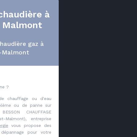
chaudière à
t Malmont
haudière gaz à
t-Malmont
nne ?
de chauffage ou d'eau
blème ou de panne sur
, BESSON CHAUFFAGE
st-Malmont), entreprise
rgie
vous propose des
e dépannage pour votre