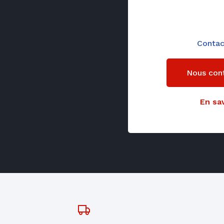
Contac
Nous con
En sav