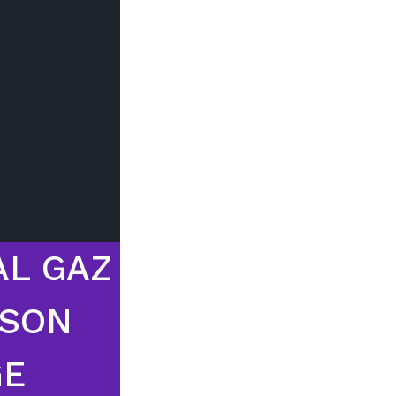
Trouver mon
Le prix peut
du type d
AL GAZ
SSON
GE