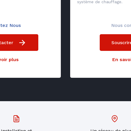
système de chauffage.
tez Nous
Nous co
tacter
Souscrir
oir plus
En savoi
Installation et
Un réseau de plu