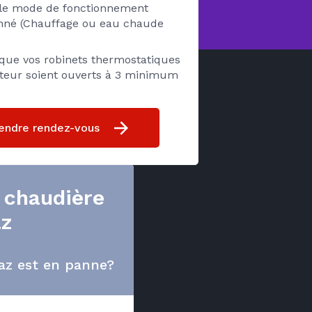
z le mode de fonctionnement
onné (Chauffage ou eau chaude
 que vos robinets thermostatiques
ateur soient ouverts à 3 minimum
endre rendez-vous
 chaudière
az
az est en panne?