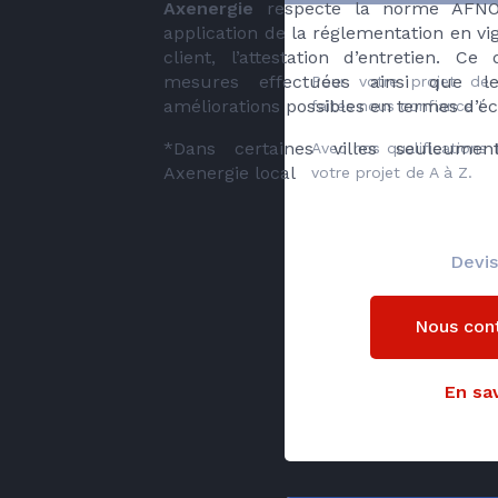
Axenergie
respecte la norme AFNO
application de la réglementation en vi
client, l’attestation d’entretien.
mesures effectuées ainsi que les
Pour votre projet de 
améliorations possibles en termes d’é
faites nous confiance !
*Dans certaines villes seuleument
Avec nos qualifications
Axenergie local
votre projet de A à Z.
Devis
Nous con
En sav