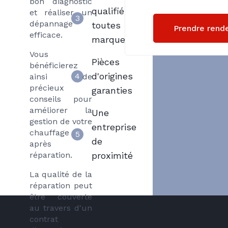
bon diagnostic
qualifiés
et réaliser un
3
dépannage
toutes
Prendre rend
efficace.
marques
Vous
Pièces
bénéficierez
d'origines
4
ainsi de
précieux
garanties
conseils pour
améliorer la
Une
gestion de votre
entreprise
chauffage
5
de
après
réparation.
proximité
La qualité de la
réparation peut
être couverte
au travers d'un
contrat