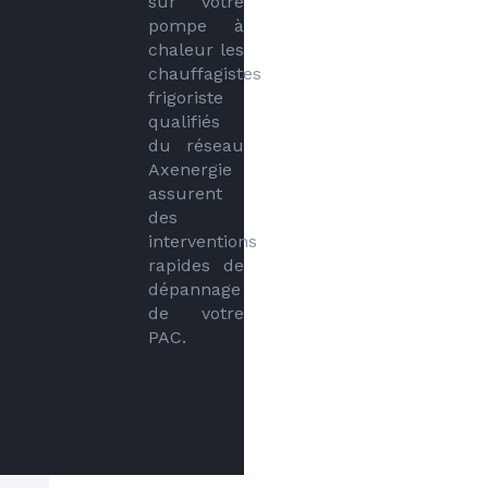
sur votre 
pompe à 
chaleur les 
chauffagistes 
frigoriste 
qualifiés 
du réseau 
Axenergie 
assurent 
des 
interventions 
rapides de 
dépannage 
de votre 
PAC.