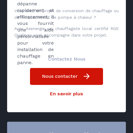
dépanne
rapidement et
Vous avez un projet de conversion de chauffage ou
efficacement, il
de remplacement de pompe à chaleur ?
vous fournit
Avec Axenergie, un chauffagiste local certifié RGE
une aide
Qualipac vous accompagne dans votre projet.
personnalisée
pour votre
installation de
chauffage en
Contactez Nous
panne.
Nous contacter
En savoir plus