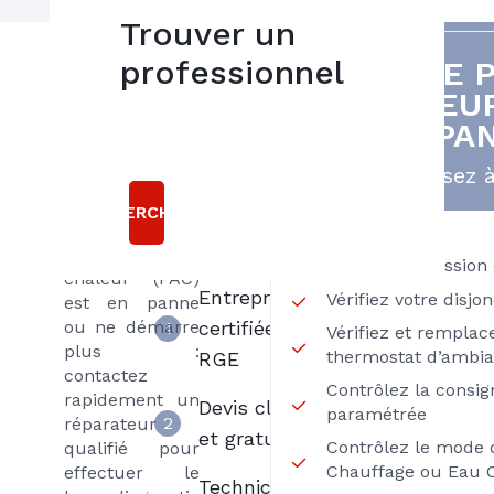
Trouver un
Vous n’avez
professionnel
VOTRE 
5
plus d’eau
CHALEUR
bonnes
chaude ou plus
PA
d’eau du tout,
raisons
vos radiateurs
Pensez à
sont bruyants
Choisir
ou ne
RECHERCHER
Axenergie
chauffent plus,
votre pompe à
Vérifiez la pression 
chaleur (PAC)
Entreprise
Vérifiez votre disjo
est en panne
ou ne démarre
certifiée
1
Vérifiez et remplace
plus :
thermostat d’ambi
RGE
contactez
Contrôlez la consi
rapidement un
Devis clair
paramétrée
2
réparateur
et gratuit
Contrôlez le mode 
qualifié pour
Chauffage ou Eau C
effectuer le
Techniciens