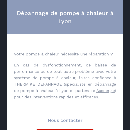
Dépannage de pompe à chaleur à
Lyon
Votre pompe à chaleur nécessite une réparation ?
En cas de dysfonctionnement, de baisse de
performance ou de tout autre problème avec votre
système de pompe à chaleur, faites confiance à
THERMIKE DEPANNAGE (spécialiste en dépannage
de pompe à chaleur à Lyon et partenaire
Axenergie
)
pour des interventions rapides et efficaces.
Nous contacter