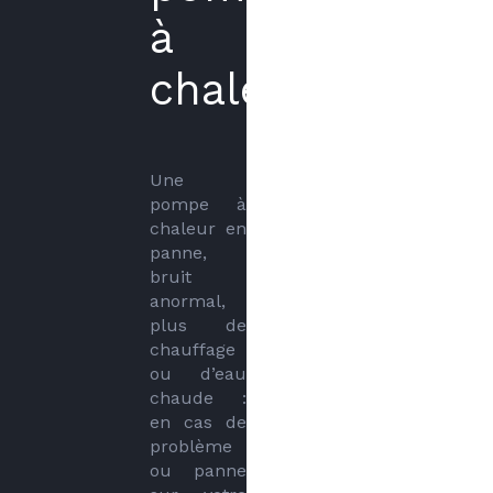
à
chaleur
Une 
pompe à 
chaleur en 
panne, 
bruit 
anormal, 
plus de 
chauffage 
ou d’eau 
chaude : 
en cas de 
problème 
ou panne 