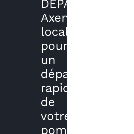
DEPANNAGE
Axenergie
local
pour
un
dépannage
rapide
de
votre
pompe