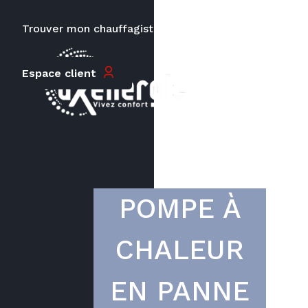
Trouver mon chauffagiste
Carrières
Le prix peut varier en fonction de
Espace client
la puissance, du type de votre
appareil et de votre lieu
d’habitation.
POMPE À
CHALEUR
EN PANNE