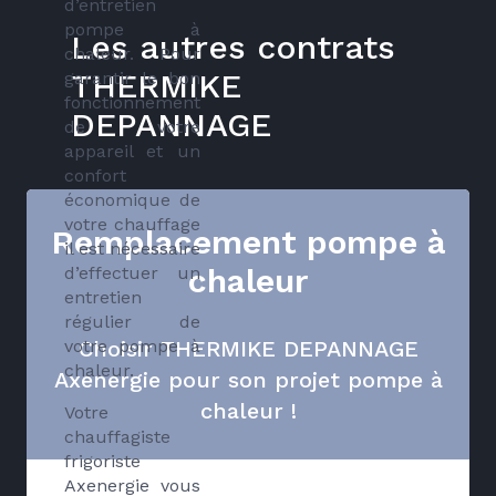
d’entretien
pompe à
Les autres contrats
chaleur. Pour
THERMIKE
garantir le bon
fonctionnement
DEPANNAGE
de votre
appareil et un
confort
économique de
votre chauffage
Remplacement pompe à
il est nécessaire
chaleur
d’effectuer un
entretien
régulier de
Choisir THERMIKE DEPANNAGE
votre pompe à
chaleur.
Axenergie pour son projet pompe à
chaleur !
Votre
chauffagiste
frigoriste
Axenergie vous