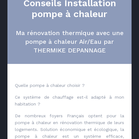
Conseils Installation
pompe à chaleur
Ma rénovation thermique avec une
pompe à chaleur Air/Eau par
THERMIKE DEPANNAGE
Quelle pompe à chaleur choisir ?
Ce système de chauffage est-il adapté à mon
habitation ?
De nombreux foyers Français optent pour la
pompe à chaleur en rénovation thermique de leurs
logements. Solution économique et écologique, la
pompe à chaleur est un système efficace,