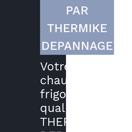
PAR
THERMIKE
DEPANNAGE
Votre
chauffagiste
frigoriste
qualifié
THERMIKE