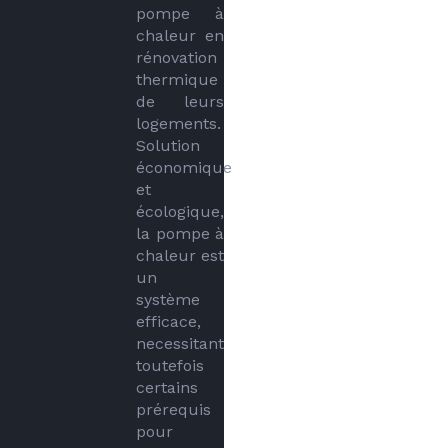
pompe à 
chaleur en 
rénovation 
thermique 
de leurs 
logements. 
Solution 
économique 
et 
écologique, 
la pompe à 
chaleur est 
un 
système 
efficace, 
necessitant 
toutefois 
certains 
prérequis 
pour 