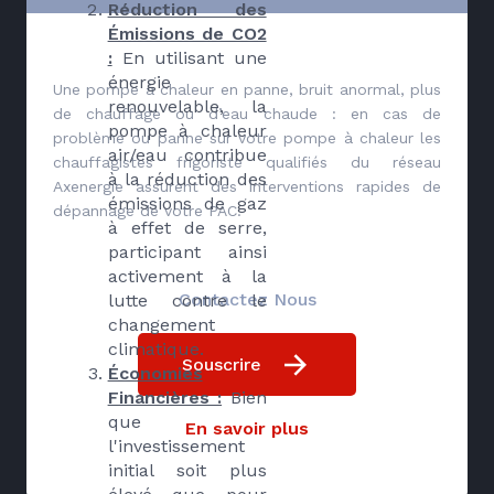
Réduction des
Émissions de CO2
:
En utilisant une
énergie
Une pompe à chaleur en panne, bruit anormal, plus
renouvelable, la
de chauffage ou d’eau chaude : en cas de
pompe à chaleur
problème ou panne sur votre pompe à chaleur les
air/eau contribue
chauffagistes frigoriste qualifiés du réseau
à la réduction des
Axenergie assurent des interventions rapides de
émissions de gaz
dépannage de votre PAC.
à effet de serre,
participant ainsi
activement à la
Contactez Nous
lutte contre le
changement
climatique.
Souscrire
Économies
Financières :
Bien
que
En savoir plus
l'investissement
initial soit plus