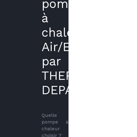
pompe
à
chaleur
Air/Eau
par
THERMIKE
DEPANNAGE
Quelle 
pompe à 
chaleur 
choisir ? 