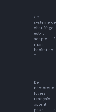
Ce 
système de 
chauffage 
est-il 
adapté à 
mon 
habitation 
?
De 
nombreux 
foyers 
Français 
optent 
pour la 