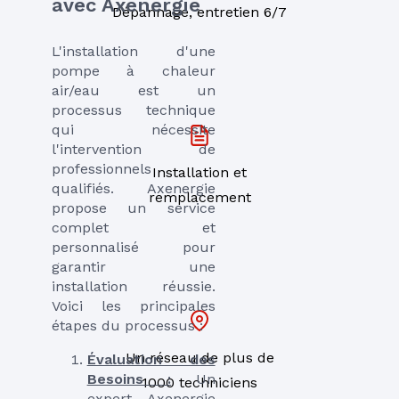
avec Axenergie
Dépannage, entretien 6/7
L'installation d'une
pompe à chaleur
air/eau est un
processus technique
qui nécessite
l'intervention de
professionnels
Installation et
qualifiés. Axenergie
remplacement
propose un service
complet et
personnalisé pour
garantir une
installation réussie.
Voici les principales
étapes du processus :
Un réseau de plus de
Évaluation des
Besoins :
Un
1000 techniciens
expert Axenergie