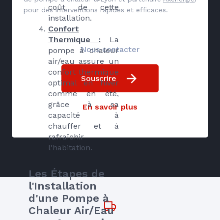
coût de cette
pour des interventions rapides et efficaces.
installation.
Confort
Thermique :
La
Nous contacter
pompe à chaleur
air/eau assure un
confort thermique
Souscrire
optimal en hiver
comme en été,
grâce à sa
En savoir plus
capacité à
chauffer et à
rafraîchir
l'habitation.
Les Étapes de
l'Installation
d'une Pompe à
Chaleur Air/Eau