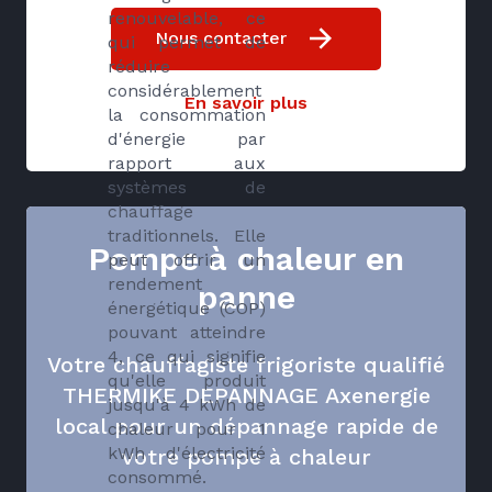
renouvelable, ce
Nous contacter
qui permet de
réduire
considérablement
En savoir plus
la consommation
d'énergie par
rapport aux
systèmes de
chauffage
traditionnels. Elle
Pompe à chaleur en
peut offrir un
rendement
panne
énergétique (COP)
pouvant atteindre
4, ce qui signifie
Votre chauffagiste frigoriste qualifié
qu'elle produit
THERMIKE DEPANNAGE Axenergie
jusqu'à 4 kWh de
local pour un dépannage rapide de
chaleur pour 1
kWh d'électricité
votre pompe à chaleur
consommé.