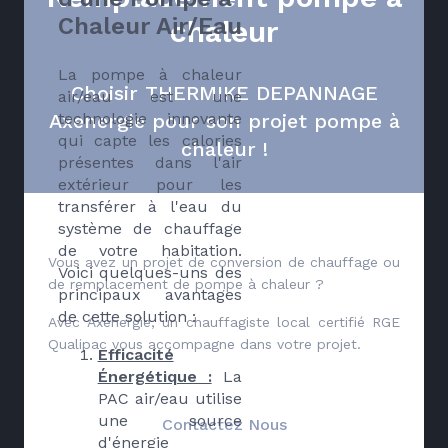
Chaleur Air/Eau
chaleur
La pompe à chaleur
Choisir THERMIKE DEPANNAGE
air/eau est une
Axenergie pour son projet pompe à
technologie innovante
qui capte les calories
chaleur !
présentes dans l'air
extérieur pour les
transférer à l'eau du
système de chauffage
de votre habitation.
Vous avez un projet de conversion de chauffage ou
Voici quelques-uns des
de remplacement de pompe à chaleur ?
principaux avantages
de cette solution :
Avec Axenergie, un chauffagiste local certifié RGE
Qualipac vous accompagne dans votre projet.
Efficacité
Énergétique :
La
PAC air/eau utilise
une source
Contactez Nous
d'énergie