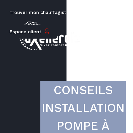
Trouver mon chauffagiste
Carrières
Le prix peut varier en fonction de
Espace client
la puissance, du type de votre
appareil et de votre lieu
d’habitation.
CONSEILS
INSTALLATION
POMPE À