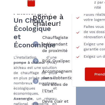
Axenergie
Air/Eau avec
Passez par 
Proximité
pour sa
Axenergie :
Faites réal
pompe à
Un Choix
votre loge
chaleur!
Écologique
Faites vou
de vos dossi
et
rénovation 
Chauffagiste
Économique
indépendant
1
Exigez une 
garantie co
de proximité
Exigez un de
L'installation d'une
RGE Qualipac
2
pompe à chaleur
(PAC)
air/eau est une solution
Accompagnement
de chauffage de plus
Prend
dans l'obtention
en plus prisée pour ses
3
nombreux avantages
des aides de
écologiques et
l'Etat
économiques.
Axenergie
, un réseau
Devis clair et
national d'experts en
4