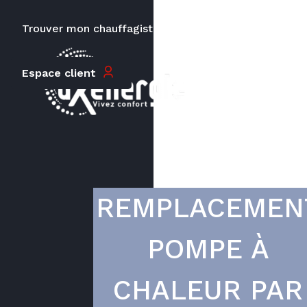
Trouver mon chauffagiste
Carrières
Le prix peut varier en fonction de
Espace client
la puissance, du type de votre
appareil et de votre lieu
d’habitation.
REMPLACEMEN
POMPE À
CHALEUR PAR