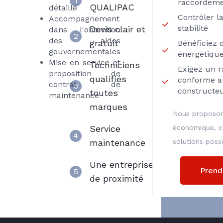
1
raccordeme
QUALIPAC
détaillé
Contrôler la
Accompagnement
stabilité
Devis clair et
dans l'obtention
2
des aides
gratuit
Bénéficiez d
gouvernementales
énergétiqu
Mise en service et
Techniciens
Exigez un r
proposition de
qualifiés
conforme a
contrat de
3
constructeu
toutes
maintenance
marques
Nous proposon
Service
économique, chi
4
maintenance
solutions possi
Une entreprise
Prend
5
de proximité