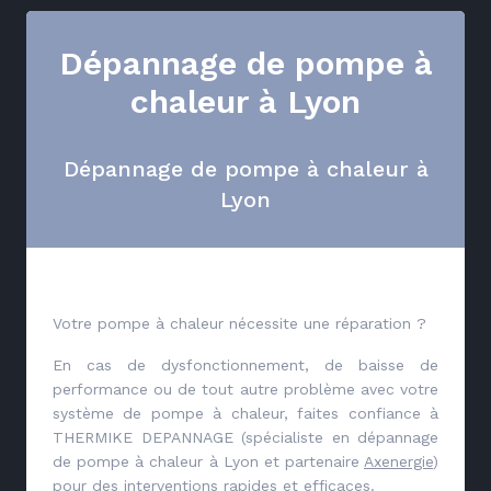
Dépannage de pompe à
chaleur à Lyon
Dépannage de pompe à chaleur à
Lyon
Votre pompe à chaleur nécessite une réparation ?
En cas de dysfonctionnement, de baisse de
performance ou de tout autre problème avec votre
système de pompe à chaleur, faites confiance à
THERMIKE DEPANNAGE (spécialiste en dépannage
de pompe à chaleur à Lyon et partenaire
Axenergie
)
pour des interventions rapides et efficaces.