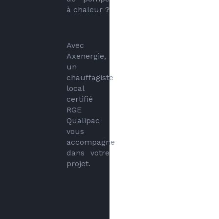
à chaleur ?
Avec 
Axenergie, 
un 
chauffagiste 
local 
certifié 
RGE 
Qualipac 
vous 
accompagne 
dans votre 
projet.