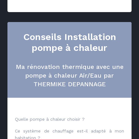
Conseils Installation
pompe à chaleur
Ma rénovation thermique avec une
pompe à chaleur Air/Eau par
THERMIKE DEPANNAGE
Quelle pompe à chaleur choisir ?
Ce système de chauffage est-il adapté à mon
habitation ?