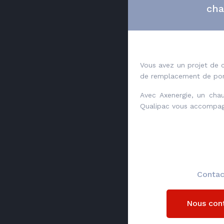
cha
Vous avez un projet de 
de remplacement de po
Avec Axenergie, un chau
Qualipac vous accompagn
Contac
Nous con