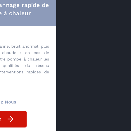
annage rapide de
 à chaleur
nne, bruit anormal, plus
u chaude : en cas de
tre pompe à chaleur les
e qualifiés du réseau
nterventions rapides de
ez Nous
e