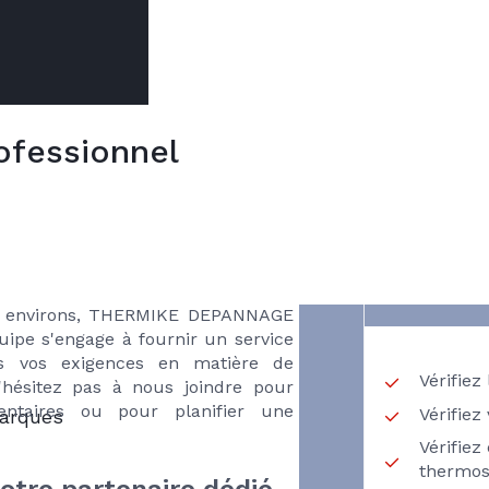
ofessionnel
VO
un dépannage de
ns
CH
Lyon ?
RECH
KE DEPANNAGE
tance pour la réparation de votre
s environs, THERMIKE DEPANNAGE
équipe s'engage à fournir un service
tes vos exigences en matière de
Vérifiez
hésitez pas à nous joindre pour
entaires ou pour planifier une
Vérifiez
marques
Vérifiez
thermos
tre partenaire dédié