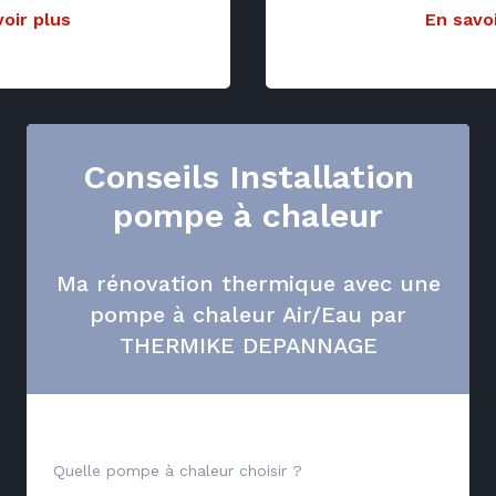
oir plus
En savoi
Conseils Installation
pompe à chaleur
Ma rénovation thermique avec une
pompe à chaleur Air/Eau par
THERMIKE DEPANNAGE
Quelle pompe à chaleur choisir ?