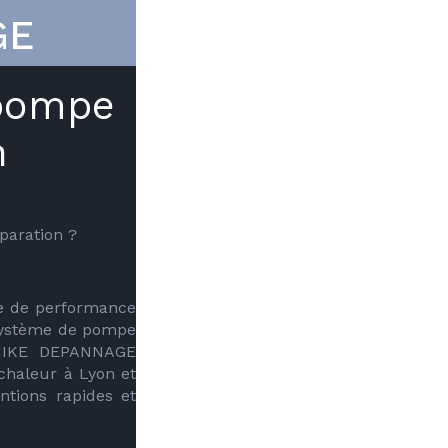
GE
pompe
n
paration ?
e de performance 
système de pompe 
MIKE DEPANNAGE 
haleur à Lyon et 
ntions rapides et 