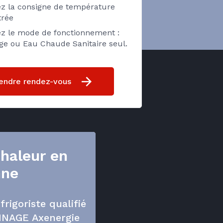
ez la consigne de température
rée
ez le mode de fonctionnement :
ge ou Eau Chaude Sanitaire seul.
endre rendez-vous
haleur en
nne
frigoriste qualifié
NAGE Axenergie