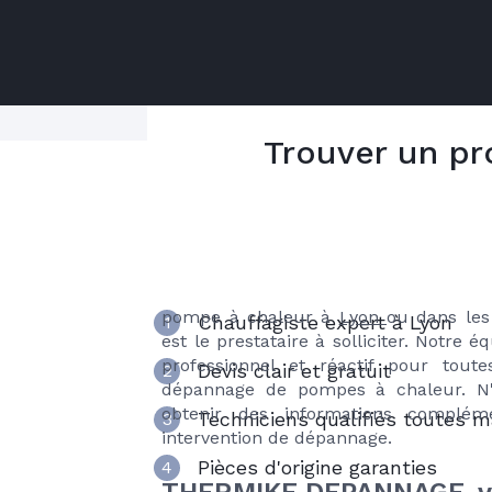
Trouver un pr
Vous avez besoin d'
5 bonnes raiso
pompe à chaleur à 
de choisir THERMI
Lorsque vous avez besoin d'une assis
pompe à chaleur à
Lyon
ou dans le
Chauffagiste expert à Lyon
1
est le prestataire à solliciter. Notre 
professionnel et réactif pour tou
Devis clair et gratuit
2
dépannage de pompes à chaleur. N'
obtenir des informations complém
Techniciens qualifiés toutes 
3
intervention de dépannage.
Pièces d'origine garanties
4
THERMIKE DEPANNAGE, vo