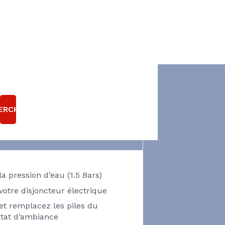
TRE POMPE À
ALEUR EST EN
ERCHER
PANNE
Pensez à vérifier
 la pression d’eau (1.5 Bars)
 votre disjoncteur électrique
 et remplacez les piles du
tat d’ambiance