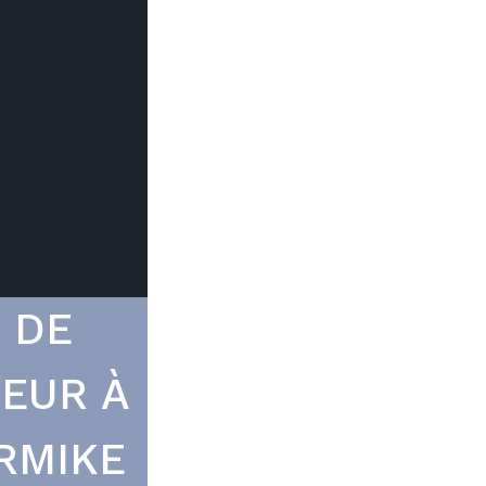
Trouver mon
Le prix peut
du type d
 DE
EUR À
RMIKE