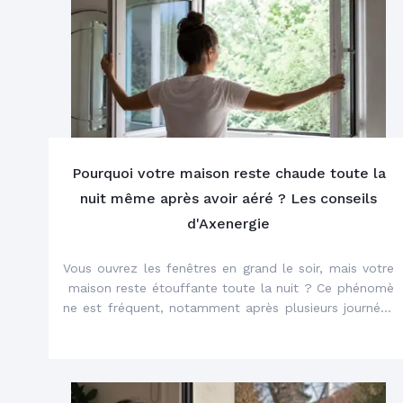
Pourquoi votre maison reste chaude toute la
nuit même après avoir aéré ? Les conseils
d'Axenergie
Vous ouvrez les fenêtres en grand le soir, mais votre
 maison reste étouffante toute la nuit ? Ce phénomè
ne est fréquent, notamment après plusieurs journées
 de fortes chaleurs. Même en aérant, votre logement
 peut continuer à emmagasiner et à restituer la chale
Chez 
Axenergie
, nous vous expliquons pourquoi votr
ur pendant plusieurs heures.
e maison reste chaude malgré l'aération et quelles so
lutions adopter pour retrouver un meilleur confort the