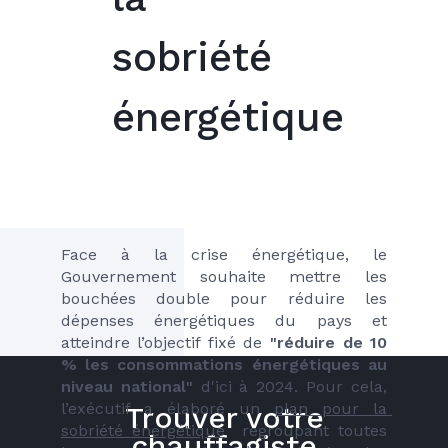
sobriété
énergétique
Face à la crise énergétique, le 
Gouvernement souhaite mettre les 
bouchées double pour réduire les 
dépenses énergétiques du pays et 
atteindre l’objectif fixé de 
"réduire de 10 
% les consommations énergétiques au 
niveau national" 
d'ici à 2024. Pour cela, 
l’exécutif a élaboré un 
plan pour la 
Trouver votre
sobriété énergétique
  regroupant toutes 
chauffagiste