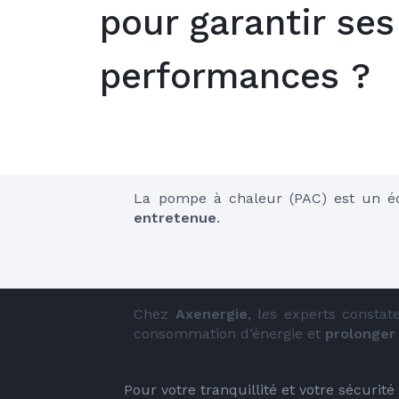
pour garantir ses
performances ?
La pompe à chaleur (PAC) est un é
entretenue
.
Chez
 Axenergie
, les experts constat
consommation d’énergie et 
prolonger 
Pour votre tranquillité et votre sécurit