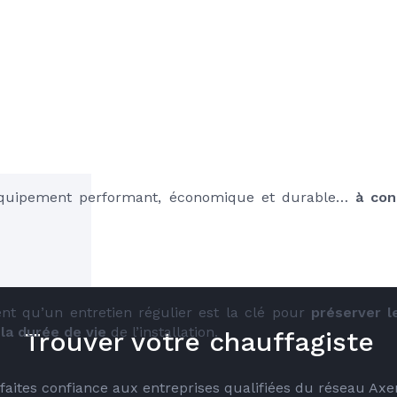
quipement performant, économique et durable… 
à con
ent qu’un entretien régulier est la clé pour 
préserver 
la durée de vie
 de l’installation.
Trouver votre chauffagiste
é faites confiance aux entreprises qualifiées du réseau Ax