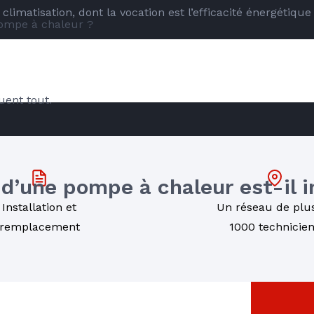
climatisation, dont la vocation est l’efficacité énergétique
pompe à chaleur ?
RE
uent tout.
 d’une pompe à chaleur est-il 
Installation et
Un réseau de plu
remplacement
1000 technicie