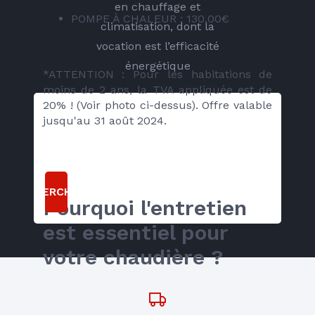
en chauffage et
POMPE À CHALEUR : 130,00€
climatisation, dont la
vocation est l’efficacité
énergétique
*ATTENTION : Pour les habitations de 
moins de 2 ans, la TVA appliquée est de 
20% ! (Voir photo ci-dessus). Offre valable 
jusqu'au 31 août 2024.
RECHERCHER
Pourquoi l'entretien 
est essentiel pour 
votre chaudière ?