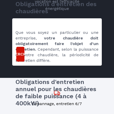
vocation est l’efficacité
Obligations d’entretien des 
énergétique
chaudières 
Que vous soyez un particulier ou une 
entreprise, 
votre chaudière doit 
obligatoirement faire l’objet d’un 
entretien.
 Cependant, selon la puissance 
RECHERCHER
de votre chaudière, la périodicité de 
l’entretien diffère. 
Obligations d'entretien 
annuel pour les chaudières 
de faible puissance (4 à 
400kW)
Dépannage, entretien 6/7