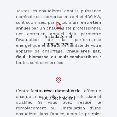
Toutes les chaudières, dont la puissance 
nominale est comprise entre 4 et 400 kW, 
sont soumises, par 
la loi
, à 
un  entretien 
annuel
 par un chauffagiste professionnel. 
Cet entretien annuel doit permettre 
Installation et
l’évaluation de la performance 
remplacement
énergétique et environnementale de votre 
appareil de chauffage. 
Chaudières gaz, 
fioul, biomasse ou multicombustibles 
: 
toutes sont concernées !
Un réseau de plus de
L’entretien doit donc être effectué 
chaque année civile, par un professionnel 
1000 techniciens
qualifié. Si vous avez réalisé le 
remplacement ou l’installation d’une 
chaudière dans l’année, alors le premier 