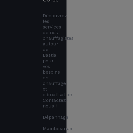
Découvrez 
les 
services 
de nos 
chauffagistes 
autour 
de 
Bastia 
pour 
vos 
besoins 
en 
chauffage 
et 
climatisation 
Contactez-
nous !

Dépannage 
- 
Maintenance 