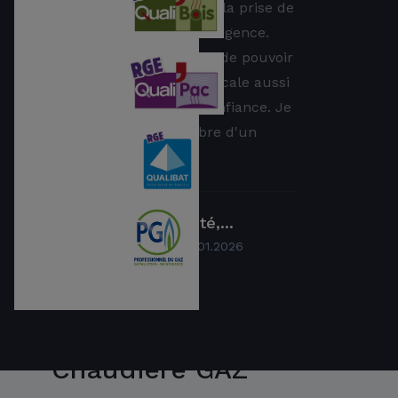
chaleureux et réactif pour la prise de
rendez-vous ou en cas d'urgence.
C'est un vrai soulagement de pouvoir
compter sur une équipe locale aussi
Axenergie
sérieuse, honnête et de confiance. Je
recommande sans l'ombre d'un
doute !
Efficacité,...
par
Sibylle SELLAM
le
30.01.2026
Efficacité, sérieux
Chaudière GAZ