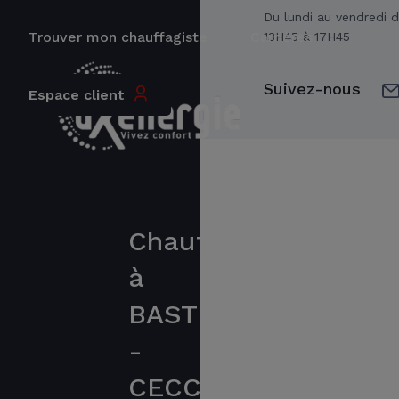
Du lundi au vendredi 
Trouver mon chauffagiste
Carrières
13H45 à 17H45
Suivez-nous
Espace client
Chauffagiste
à
BASTIA
-
CECC