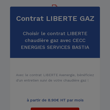
Contrat LIBERTE GAZ
Dépannage, entretien 6/7
Choisir le contrat LIBERTE
chaudière gaz avec CECC
ENERGIES SERVICES BASTIA
Installation et
remplacement
Avec le contrat LIBERTE Axenergie, bénéficiez
d'un entretien suivi de votre chaudière gaz !
à partir de 8.90€ HT par mois