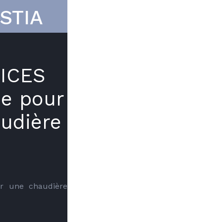
STIA
ICES
ie pour
audière
r une chaudière 