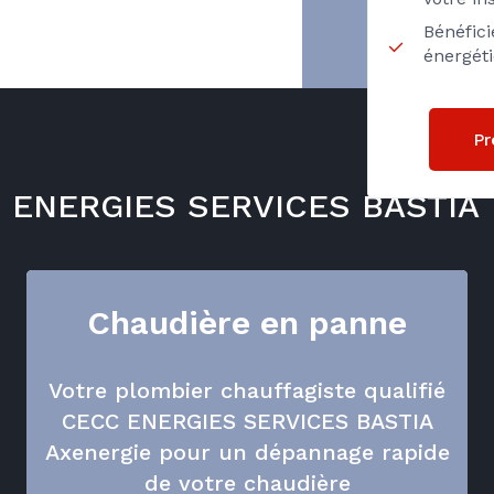
Bénéfici
énergét
Pr
CC ENERGIES SERVICES BASTIA
Chaudière en panne
Votre plombier chauffagiste qualifié
CECC ENERGIES SERVICES BASTIA
Axenergie pour un dépannage rapide
de votre chaudière