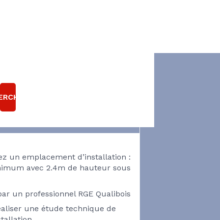
US SOUHAITEZ
NSTALLER UNE
ERCHER
AUDIÈRE BOIS/
GRANULÉ ?
ez un emplacement d’installation :
imum avec 2.4m de hauteur sous
par un professionnel RGE Qualibois
éaliser une étude technique de
stallation