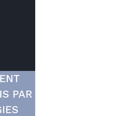
Trouver mon
Le prix peut
du type d
ENT
IS PAR
IES