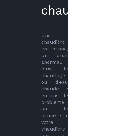
chaudière
Une 
chaudière 
en panne, 
un bruit 
anormal, 
plus de 
chauffage 
ou d’eau 
chaude : 
en cas de 
problème 
ou de 
panne sur 
votre 
chaudière 
bois les 