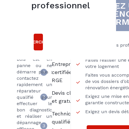
Vous n’avez
professionnel
VOUS AVEZ
5
plus d’eau
DE RÉN
bonnes
chaude ou plus
THERM
d’eau du tout,
raisons
vos radiateurs
sont bruyants
Choisir
ou ne
RECHERCHER
Axenergie
Passez par des pro
chauffent plus,
Proximité
votre chaudière
bois est en
Faites réaliser une
Entreprise
panne ou ne
votre logement
démarre plus :
certifiée
1
Faites vous accom
contactez
RGE
de vos dossiers d’ob
rapidement un
rénovation énergét
réparateur
Devis clair
Exigez une mise en 
2
qualifié pour
et gratuit
garantie construct
effectuer le
bon diagnostic
Exigez un devis déta
Techniciens
et réaliser un
qualifiés
dépannage
3
efficace.