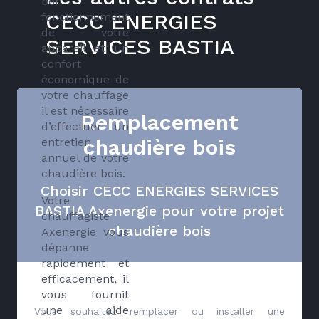
bon
CECC ENERGIES
fonctionnement
de votre
SERVICES BASTIA
appareil et un
confort
économique de
votre chauffage
il est nécessaire
Remplacement
d’effectuer un
chaudière bois
entretien
annuel de votre
chaudière bois.
Choisir CECC ENERGIES SERVICES
Votre
BASTIA Axenergie pour votre projet
chauffagiste
chaudière bois
Axenergie vous
dépanne
rapidement et
efficacement, il
vous fournit
une aide
Vous souhaitez remplacer ou installer une