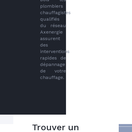
plombiers 
chauffagistes 
qualifiés 
du réseau 
Axenergie 
assurent 
des 
interventions 
rapides de 
dépannage 
de votre 
chauffage.
Trouver un