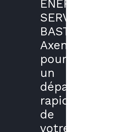
ENERGIES
SERVICES
BASTIA
Axenergie
pour
un
dépannage
rapide
de
votre