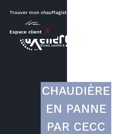
Trouver mon chauffagiste
Carrières
Le prix peut varier en fonction de
Espace client
la puissance, du type de votre
appareil et de votre lieu
d’habitation.
CHAUDIÈRE
EN PANNE
PAR CECC