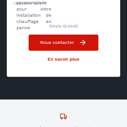
personnalisée
chaudière bois ?
pour votre
installation de
chauffage en
Devis Gratuit
panne
Nous contacter
En savoir plus