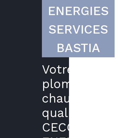
ENERGIES
SERVICES
BASTIA
Votre
plombier
chauffagiste
qualifié
CECC