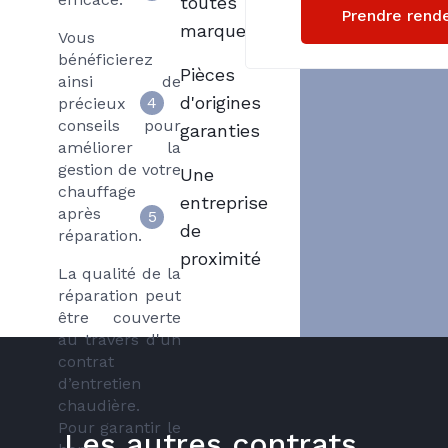
toutes
Prendre rend
marques
Vous
bénéficierez
Pièces
ainsi de
d'origines
4
précieux
conseils pour
garanties
améliorer la
gestion de votre
Une
chauffage
entreprise
après
5
de
réparation.
proximité
La qualité de la
réparation peut
être couverte
au travers d'un
contrat
d’entretien
chaudière.
Pour garantir le
Les autres contrats