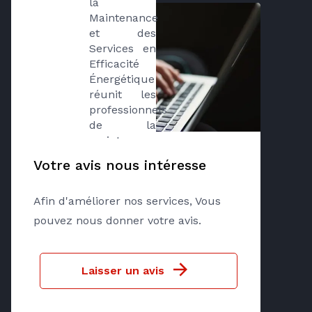
la 
Maintenance 
et des 
Services en 
Efficacité 
Énergétique 
réunit les 
professionnels 
de la 
maintenance 
de 
Votre avis nous intéresse
l'ensemble 
des 
Afin d'améliorer nos services, Vous
équipements 
en matière 
pouvez nous donner votre avis.
de 
chauffage, 
de 
Laisser un avis
climatisation, 
de 
ventilation, 