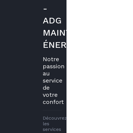
-
ADG
MAINTENANCE
ÉNERGÉTIQUE
Notre
passion
au
service
de
votre
confort
Découvrez 
les 
services 