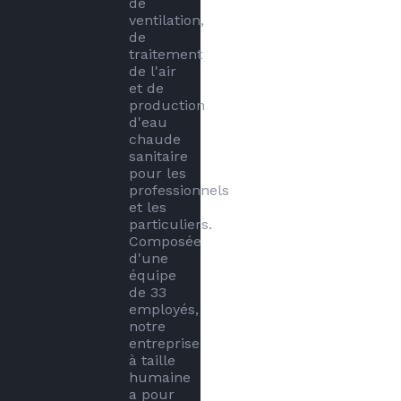
de 
ventilation, 
de 
traitement 
de l'air 
et de 
production 
d'eau 
chaude 
sanitaire 
pour les 
professionnels 
et les 
particuliers. 
Composée 
d'une 
équipe 
de 33 
employés, 
notre 
entreprise 
à taille 
humaine 
a pour 