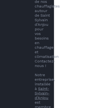
de nos 
chauffagistes 
autour 
de Saint 
Sylvain 
d'Anjou 
pour 
vos 
besoins 
en 
chauffage 
et 
climatisation 
Contactez-
nous !

Notre 
entreprise, 
installée 
à 
Saint-
Sylvain-
d’Anjou
est 
membre 