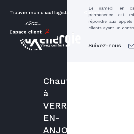
Le samedi, en c
Trouver mon chauffagiste
Carrières
permanence est m
répondre aux appels 
clients ayant un contr
Espace client
Suivez-nous
Chauffagiste
à
VERRIERES-
EN-
ANJOU