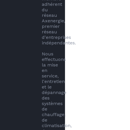
adhérent 
du 
réseau 
Axenergie, 
premier 
réseau 
d'entreprises 
indépendantes. 

Nous 
effectuons 
la mise 
en 
service, 
l'entretien 
et le 
dépannage 
des 
systèmes 
de 
chauffage, 
de 
climatisation, 