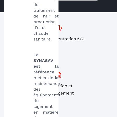
de 
traitement 
de l'air et 
production 
d'eau 
chaude 
Dépannage, entretien 6/7
sanitaire. 
Le 
SYNASAV 
est la 
référence
métier de la 
maintenance 
Installation et
des 
remplacement
équipements 
du 
logement 
en matière 