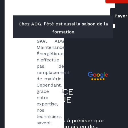
nous
?
Payer
Chez ADG, l’été est aussi la saison de la
Spécialisé 
formation
dans le 
SAV
, ADG 
Maintenance 
Énergétique 
n'effectue 
pas de 
remplacement 
Avis clients
de matériel. 
sur ADG
Cependant, 
MAINTENANCE
grâce à 
ÉNERGÉTIQUE
notre 
expertise, 
nos 
techniciens 
Je tiens à préciser que
savent 
je n’ai jamais eu de...