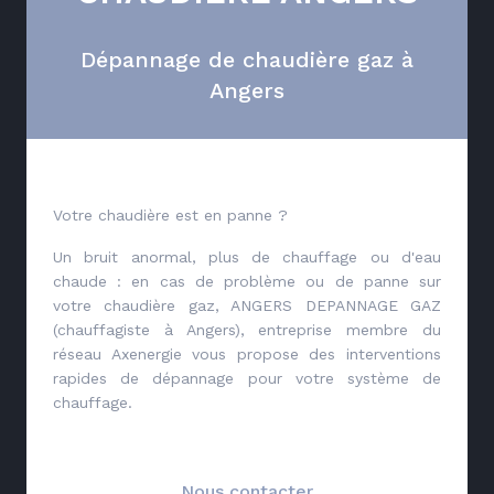
Dépannage de chaudière gaz à
Angers
Votre chaudière est en panne ?
Un bruit anormal, plus de chauffage ou d'eau
chaude : en cas de problème ou de panne sur
votre chaudière gaz, ANGERS DEPANNAGE GAZ
(chauffagiste à Angers), entreprise membre du
réseau Axenergie vous propose des interventions
rapides de dépannage pour votre système de
chauffage.
Nous contacter