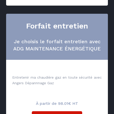
Forfait entretien
Je choisis le forfait entretien avec
ADG MAINTENANCE ÉNERGÉTIQUE
Entretenir ma chaudière gaz en toute sécurité avec
Angers Dépannnage Gaz
À partir de 98.01€ HT