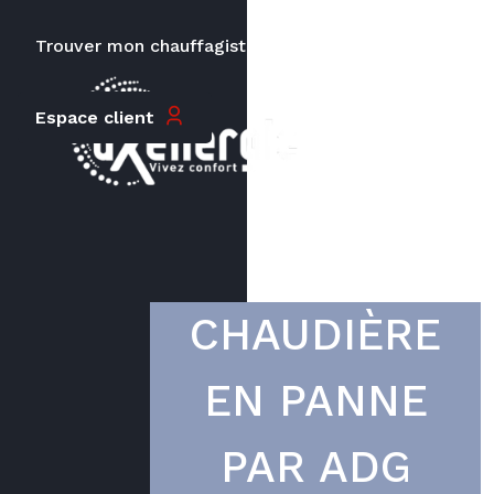
Trouver mon chauffagiste
Carrières
Le prix peut varier en fonction de
Espace client
la puissance, du type de votre
appareil et de votre lieu
d’habitation.
CHAUDIÈRE
EN PANNE
PAR ADG