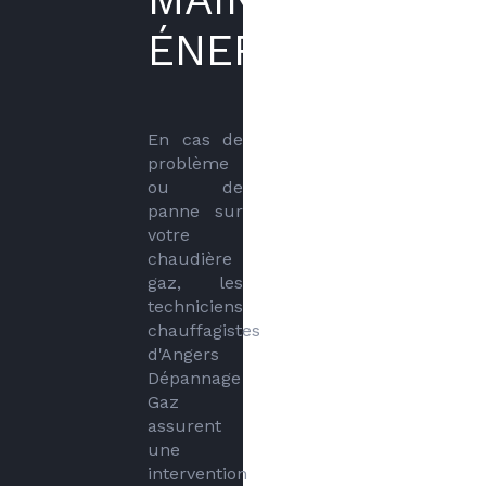
ÉNERGÉTIQUE
En cas de 
problème 
ou de 
panne sur 
votre 
chaudière 
gaz, les 
techniciens 
chauffagistes 
d'Angers 
Dépannage 
Gaz 
assurent 
une 
intervention 