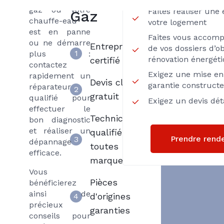
Dépannage
gaz ou votre
Faites réaliser une
Gaz
chauffe-eau
votre logement
est en panne
Faites vous accom
ou ne démarre
Entreprise
de vos dossiers d’ob
1
plus :
rénovation énergét
certifié RGE
contactez
Exigez une mise en 
rapidement un
Devis clair et
garantie construct
réparateur
2
gratuit
qualifié pour
Exigez un devis déta
effectuer le
Techniciens
bon diagnostic
et réaliser un
qualifiés
Prendre rend
3
dépannage
toutes
efficace.
marques
Vous
Pièces
bénéficierez
ainsi de
d'origines
4
précieux
garanties
conseils pour