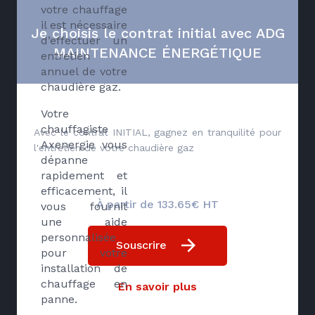
votre chauffage
il est nécessaire
Je choisis le contrat initial avec ADG
d’effectuer un
MAINTENANCE ÉNERGÉTIQUE
entretien
annuel de votre
chaudière gaz.
Votre
chauffagiste
Avec le contrat INITIAL, gagnez en tranquilité pour
Axenergie vous
l'entretien de votre chaudière gaz
dépanne
rapidement et
efficacement, il
À partir de 133.65€ HT
vous fournit
une aide
personnalisée
Souscrire
pour votre
installation de
chauffage en
En savoir plus
panne.