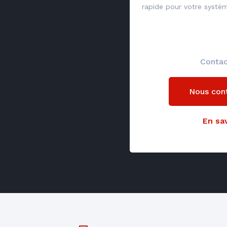
rapide pour votre systè
Contac
Nous con
En sav