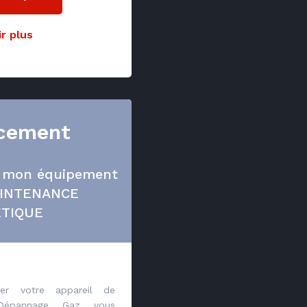
r plus
cement
r mon équipement
AINTENANCE
TIQUE
cer votre appareil de
Dépannage Gaz vous