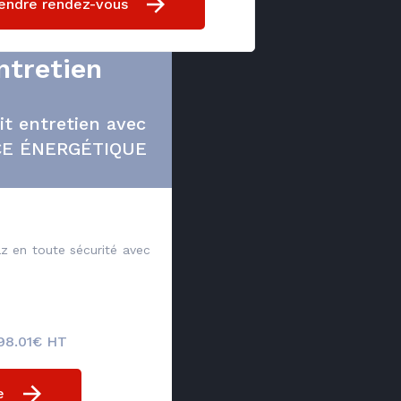
endre rendez-vous
ntretien
ait entretien avec
E ÉNERGÉTIQUE
z en toute sécurité avec
 98.01€ HT
e