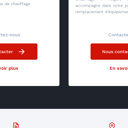
me de chauffage
accompagne dans votre pro
remplacement d’équipeme
tez-nous
Contact
tacter
Nous conta
oir plus
En savoi