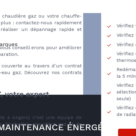
d’eau du tout, vos radiateurs sont
e chaudière gaz ou votre chauffe-
plus : contactez-nous rapidement
Vérifiez
 réaliser un dépannage rapide et
Vérifiez
marques
Vérifie
 vous conseill erons pour améliorer
Vérifiez
aration.
thermos
e couverte au travers d'un contrat
Redémar
e-eau gaz. Découvrez nos contrats
la 5 min
Vérifie
sélecti
votre expert
seule)
Vérifiez
de radi
e à Angers) c'est une équipe de
ns d'entretien chaudière gaz et de
G MAINTENANCE ÉNERGÉTIQUE