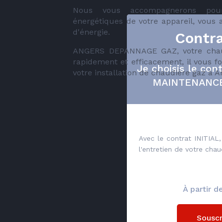
Nous vous accompagnerons pour
énergétiques de votre appareil, vous 
d'énergie.
Contra
ANGERS DEPANNAGE GAZ, votre chau
rapidement et efficacement, il vous f
Je choisis le cont
votre installation de chaudière gaz à 
MAINTENANC
Avec le contrat INITIAL,
l'entretien de votre chau
À partir 
Souscr