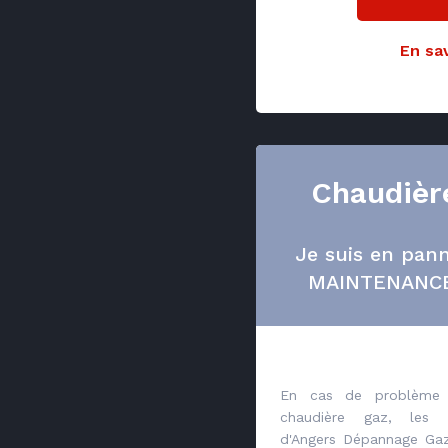
En sav
Chaudièr
Je suis en pan
MAINTENANC
En cas de problème 
chaudière gaz, les te
d'Angers Dépannage Gaz