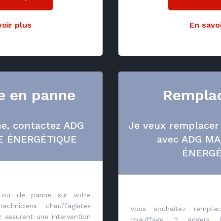
oir plus
En savoi
e en panne
Rempla
ne, contactez ADG
Je veux remplace
E ÉNERGÉTIQUE
avec ADG M
ÉNERGÉ
ou de panne sur votre
chniciens chauffagistes
Vous souhaitez rempla
 assurent une intervention
chauffage ? Angers 