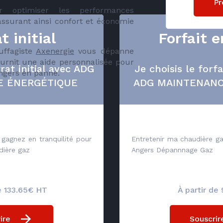
Pr
 optimiser les performances
assurant ainsi confort et économie
t initial
Forfait e
ffagiste
Axenergie
vous dépanne
ournit une aide personnalisée pour
rat initial avec ADG
Je choisis le forf
Angers en panne.
E ÉNERGÉTIQUE
ADG MAINTENANC
 gagnez en tranquilité pour
Entretenir ma chaudière ga
dière gaz
Angers Dépannnage Gaz
de 133.65€ HT
À partir de
ire
Souscrir