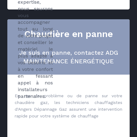
expertise,
nous saurons
vous
accompagner
tout au long
Chaudière en panne
de votre projet
et conseiller le
matériel le
Je suis en panne, contactez ADG
plus adapté à
MAINTENANCE ÉNERGÉTIQUE
vos besoins et
à votre confort
en fessant
appel à nos
installateurs
partenaires.
En cas de problème ou de panne sur votre
chaudière gaz, les techniciens chauffagistes
d'Angers Dépannage Gaz assurent une intervention
rapide pour votre système de chauffage