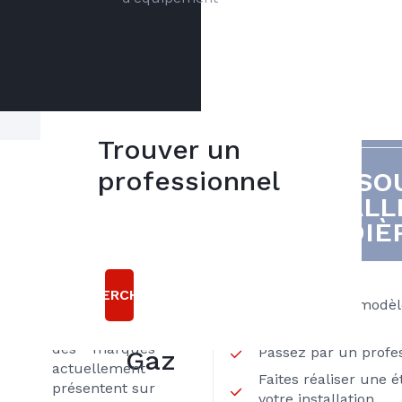
Trouver un
Spécialisée
professionnel
VOUS SO
5
dans le SAV,
INSTALL
bonnes
notre
CHAUDIÈR
entreprise
raisons
indépendante,
Angers
Choisir
Dépannage
RECHERCHER
Angers
Privilégiez les modè
Gaz est agrées
condensation
Dépannage
sur l’ensemble
des marques
Passez par un profe
Gaz
actuellement
Faites réaliser une 
présentent sur
votre installation