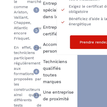
le marché
Entreprise
Exigez le certificat 
comme
spécialisée
1
obligatoire
Ariston,
dans le SAV
Vaillant,
Bénéficiez d’aide à l
Chappee,
énergétique
Entreprise
Atlantic ou
2
encore
certifié RGE
Frisquet.
Prendre rende
Accompagnement
En effet, nos
3
personnalisé
techniciens
participent
Techniciens
régulièrement
qualifiés
aux
4
formations
toutes
proposées par
marques
les
constructeurs
Une entreprise
ainsi qu’aux
5
de proximité
différents
tests de