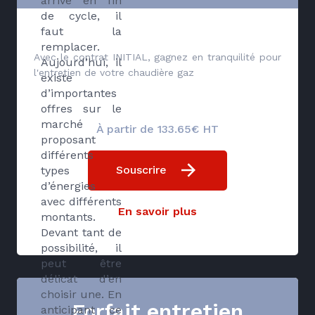
arrive en fin
de cycle, il
faut la
remplacer.
Avec le contrat INITIAL, gagnez en tranquilité pour
Aujourd’hui, il
l'entretien de votre chaudière gaz
existe
d’importantes
offres sur le
marché
À partir de 133.65€ HT
proposant
différents
Souscrire
types
d’énergies
avec différents
En savoir plus
montants.
Devant tant de
possibilité, il
peut être
délicat d’en
choisir une. En
Forfait entretien
anticipant ce