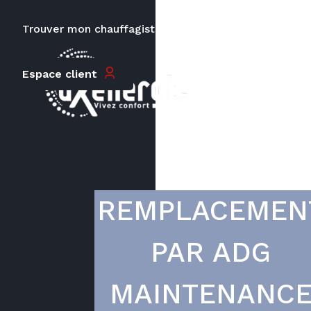
Trouver mon chauffagiste
Carrières
Le prix peut varier en fonction de
Espace client
la puissance, du type de votre
appareil et de votre lieu
d’habitation.
REMPLACEMEN
PAR ADG
MAINTENANC