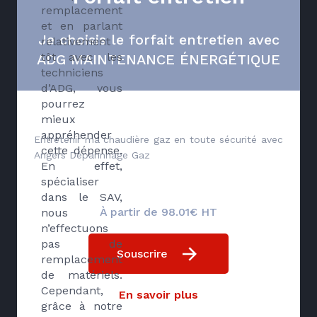
remplacement
et en parlant
Je choisis le forfait entretien avec
relativement
tôt avec les
ADG MAINTENANCE ÉNERGÉTIQUE
techniciens
d’ADG, vous
pourrez
mieux
appréhender
Entretenir ma chaudière gaz en toute sécurité avec
cette dépense.
Angers Dépannnage Gaz
En effet,
spécialiser
dans le SAV,
À partir de 98.01€ HT
nous
n’effectuons
pas de
Souscrire
remplacement
de matériels.
Cependant,
En savoir plus
grâce à notre