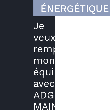
ÉNERGÉTIQUE
Je
veux
remplacer
mon
équipement
avec
ADG
MAINTENANCE