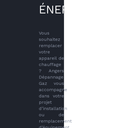
ÉNERGÉTIQUE
Vous 
souhaitez 
remplacer 
votre 
appareil de 
chauffage 
? Angers 
Dépannage 
Gaz vous 
accompagne 
dans votre 
projet 
d’installation 
ou de 
remplacement 
d’équipement