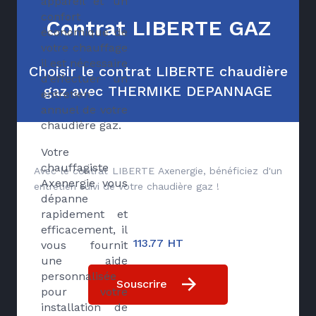
appareil et un
confort
Contrat LIBERTE GAZ
économique de
votre chauffage
il est nécessaire
Choisir le contrat LIBERTE chaudière
d’effectuer un
gaz avec THERMIKE DEPANNAGE
entretien
annuel de votre
chaudière gaz.
Votre
chauffagiste
Avec le contrat LIBERTE Axenergie, bénéficiez d'un
Axenergie vous
entretien suivi de votre chaudière gaz !
dépanne
rapidement et
efficacement, il
113.77 HT
vous fournit
une aide
personnalisée
Souscrire
pour votre
installation de