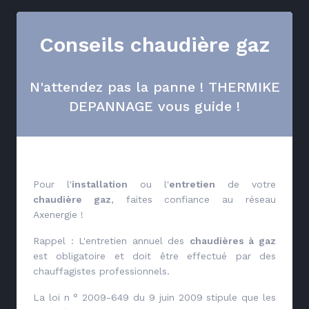
Conseils chaudière gaz
N'attendez pas la panne ! THERMIKE
DEPANNAGE vous guide !
Pour l'
installation
ou l'
entretien
de votre
chaudière gaz
, faites confiance au réseau
Axenergie !
Rappel : L'entretien annuel des
chaudières à gaz
est obligatoire et doit être effectué par des
chauffagistes professionnels.
La loi n ° 2009-649 du 9 juin 2009 stipule que les