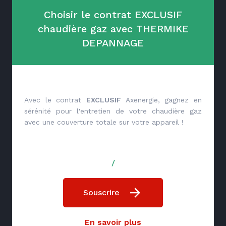
Choisir le contrat EXCLUSIF
chaudière gaz avec THERMIKE
DEPANNAGE
Avec le contrat
EXCLUSIF
Axenergie, gagnez en
sérénité pour l'entretien de votre chaudière gaz
avec une couverture totale sur votre appareil !
/
Souscrire
En savoir plus