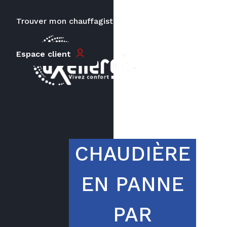
Trouver mon chauffagiste
Carrières
Le prix peut varier en fonction de
Espace client
la puissance, du type de votre
appareil et de votre lieu
d’habitation.
CHAUDIÈRE
EN PANNE
PAR