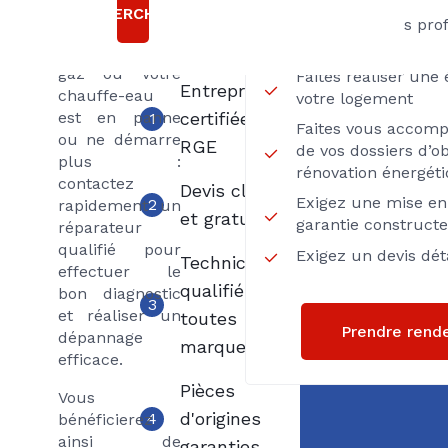
Choisir
ou ne
RECHERCHER
Axenergie
Passez par des pro
chauffent plus,
Proximité
votre chaudière
gaz ou votre
Faites réaliser une
Entreprise
chauffe-eau
votre logement
est en panne
certifiée
1
Faites vous accom
ou ne démarre
RGE
de vos dossiers d’ob
plus :
rénovation énergét
contactez
Devis clair
Exigez une mise en 
2
rapidement un
et gratuit
garantie construct
réparateur
qualifié pour
Exigez un devis déta
Techniciens
effectuer le
qualifiés
bon diagnostic
3
et réaliser un
toutes
Prendre rend
dépannage
marques
efficace.
Pièces
Vous
d'origines
4
bénéficierez
ainsi de
garanties