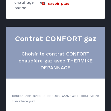
chauffage en
En savoir plus
panne
Contrat CONFORT gaz
Choisir le contrat CONFORT
chaudière gaz avec THERMIKE
DEPANNAGE
Restez zen avec le contrat
CONFORT
pour votre
chaudière gaz !