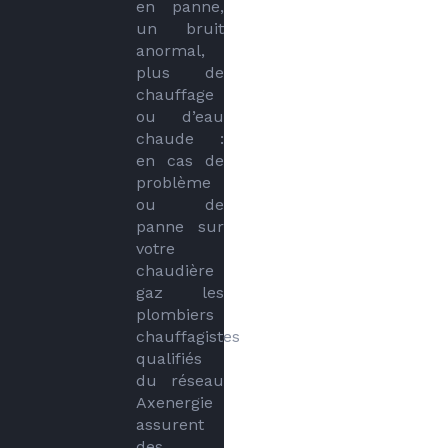
en panne, 
un bruit 
anormal, 
plus de 
chauffage 
ou d’eau 
chaude : 
en cas de 
problème 
ou de 
panne sur 
votre 
chaudière 
gaz les 
plombiers 
chauffagistes 
qualifiés 
du réseau 
Axenergie 
assurent 
des 