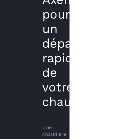
pour
un
dépannage
rapide
de
votre
chaudière
Une 
chaudière 