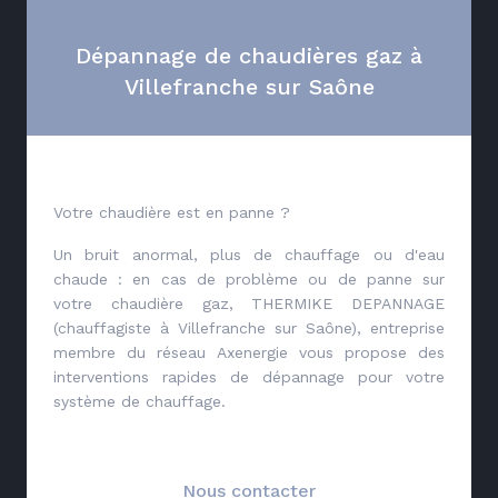
Dépannage de chaudières gaz à
Villefranche sur Saône
Votre chaudière est en panne ?
Un bruit anormal, plus de chauffage ou d'eau
chaude : en cas de problème ou de panne sur
votre chaudière gaz, THERMIKE DEPANNAGE
(chauffagiste à Villefranche sur Saône), entreprise
membre du réseau Axenergie vous propose des
interventions rapides de dépannage pour votre
système de chauffage.
Nous contacter