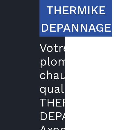
THERMIKE
DEPANNAGE
Votre
plombier
chauffagiste
qualifié
THERMIKE
DEPANNAGE
Axenergie