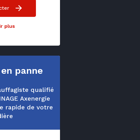
cter
r plus
 en panne
uffagiste qualifié
NAGE Axenergie
 rapide de votre
ière