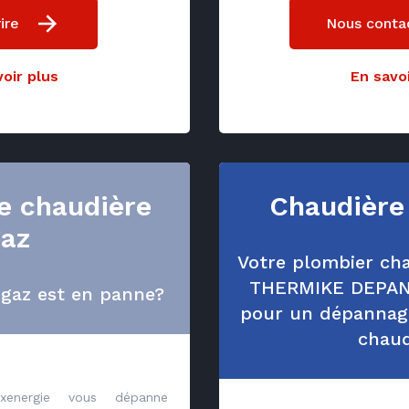
ire
Nous conta
oir plus
En savoi
 chaudière
Chaudière
az
Votre plombier cha
THERMIKE DEPAN
 gaz est en panne?
pour un dépannage
chaud
Axenergie vous dépanne