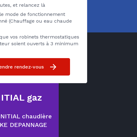
utes, et relancez là
z le mode de fonctionnement
onné (Chauffage ou eau chaude
 que vos robinets thermostatiques
ateur soient ouverts à 3 minimum
endre rendez-vous
ITIAL gaz
 INITIAL chaudière
IKE DEPANNAGE