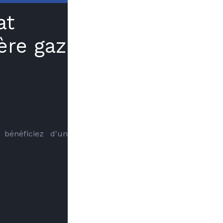
at
ère gaz
bénéficiez d'un 