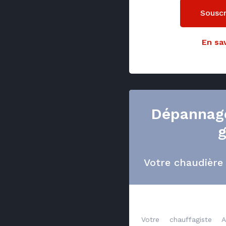
Souscr
En sav
Dépannage
g
Votre chaudière
Votre chauffagiste 