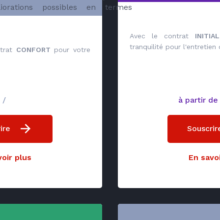
liorations possibles en termes
Avec le contrat
INITIAL
tranquilité pour l'entretien
ntrat
CONFORT
pour votre
/
à partir de
ire
Souscrir
oir plus
En savoi