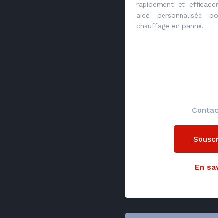
rapidement et efficace
aide personnalisée po
chauffage en panne.
Contac
Souscr
En sav