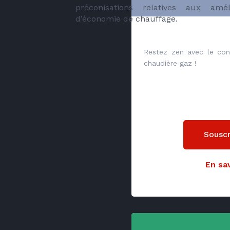
préconisations relatives aux amé
d’économie de chauffage.
Restez zen avec le co
chaudière gaz !
Souscr
En sav