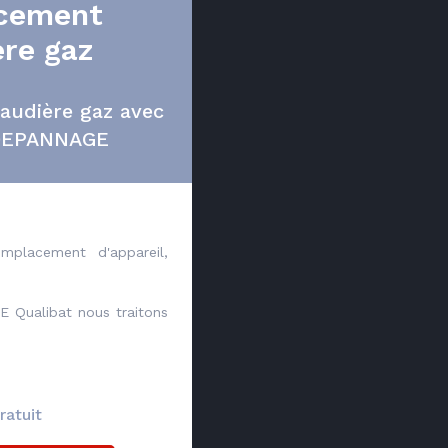
cement
re gaz
udière gaz avec
DEPANNAGE
mplacement d'appareil,
E Qualibat nous traitons
ratuit