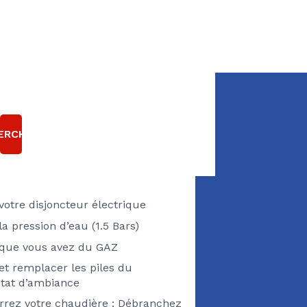
E CHAUDIÈRE GAZ
T EN PANNE ?
ERCHER
Pensez à vérifier
 votre disjoncteur électrique
 la pression d’eau (1.5 Bars)
z que vous avez du GAZ
 et remplacer les piles du
tat d’ambiance
rez votre chaudière : Débranchez