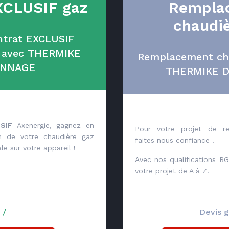
XCLUSIF gaz
Rempla
chaudiè
ontrat EXCLUSIF
z avec THERMIKE
Remplacement cha
ANNAGE
THERMIKE 
SIF
Axenergie, gagnez en
Pour votre projet de re
ien de votre chaudière gaz
faites nous confiance !
le sur votre appareil !
Avec nos qualifications RG
votre projet de A à Z.
/
Devis g