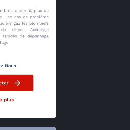
n bruit anormal, plus de
e : en cas de problème
udière gaz les plombiers
s du réseau Axenergie
ns rapides de dépannage
fage.
ez Nous
cter
r plus