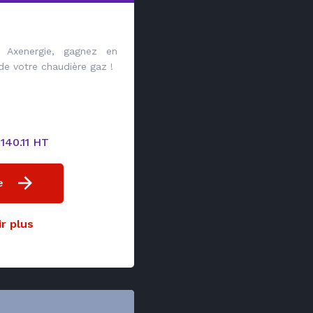
Axenergie, gagnez en
 de votre chaudière gaz !
 140.11 HT
e
r plus