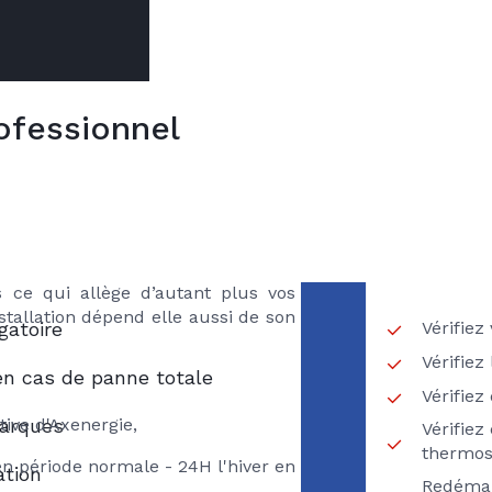
ofessionnel
VOTR
ns
ES
ière gaz comme tout entretien de
RECH
met de réaliser des économies
IBERTE GAZ
 Vous pourrez ainsi réduire votre
12 % (source ADEME) ! Les risques
 ce qui allège d’autant plus vos
nstallation dépend elle aussi de son
Vérifiez
gatoire
Vérifiez
en cas de panne totale
Vérifie
ative d'Axenergie,
marques
Vérifiez
thermos
en période normale - 24H l'hiver en
ation
Redémar