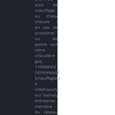
plus de 
chauffage 
ou d'eau 
chaude : 
en cas de 
problème 
ou de 
panne sur 
votre 
chaudière 
gaz, 
THERMIKE 
DEPANNAGE 
(chauffagiste 
à 
Villefranche 
sur Saône), 
entreprise 
membre 
du réseau 