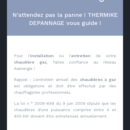
N'attendez pas la panne ! THERMIKE
DEPANNAGE vous guide !
Pour l'
installation
ou l'
entretien
de votre
chaudière gaz
, faites confiance au réseau
Axenergie !
Rappel : L'entretien annuel des
chaudières à gaz
est obligatoire et doit être effectué par des
chauffagistes professionnels.
La loi n ° 2009-649 du 9 juin 2009 stipule que les
chaudières d'une puissance comprise entre 4 et
400 kW doivent être entretenues annuellement.