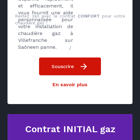
et efficacement, il
vous fournit une aide
Restez zen avec le contrat
CONFORT
pour votre
personnalisée pour
chaudière gaz !
votre installation de
chaudière gaz à
Villefranche sur
Saôneen panne.
/
Souscrire
En savoir plus
Contrat INITIAL gaz