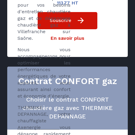
113.77 HT
pour vos besoins
d'entretien chaudière
gaz et de dépannage
Souscrire
chaudière gaz à
Villefranche sur
Saône.
En savoir plus
Nous vous
accompagnerons pour
optimiser les
performances
énergétiques de votre
Contrat CONFORT gaz
appareil, vous
assurant ainsi confort
et économie d'énergie.
Choisir le contrat CONFORT
chaudière gaz avec THERMIKE
THERMIKE
DEPANNAGE, votre
DEPANNAGE
chauffagiste
Axenergie
vous
dépanne rapidement