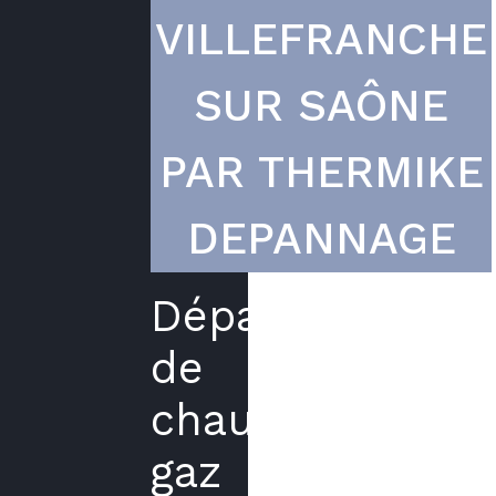
VILLEFRANCHE
SUR SAÔNE
PAR THERMIKE
DEPANNAGE
Dépannage
de
chaudières
gaz