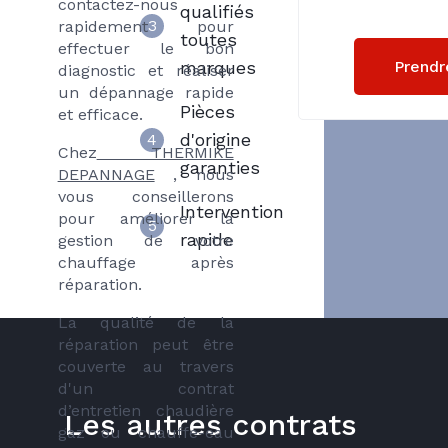
contactez-nous
qualifiés
3
rapidement pour
toutes
effectuer le bon
Prendr
marques
diagnostic et réaliser
un dépannage rapide
Pièces
et efficace.
d'origine
4
Chez
THERMIKE
garanties
DEPANNAGE
, nous
vous conseillerons
Intervention
pour améliorer la
5
rapide
gestion de votre
chauffage après
réparation.
La qualité de la
réparation peut être
couverte au travers
d'un contrat
d’entretien chaudière
Les autres contrats
gaz ou chauffe-eau