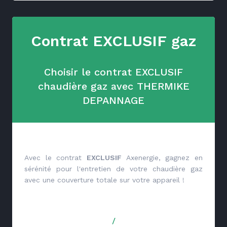
Contrat EXCLUSIF gaz
Choisir le contrat EXCLUSIF
chaudière gaz avec THERMIKE
DEPANNAGE
Avec le contrat
EXCLUSIF
Axenergie, gagnez en
sérénité pour l'entretien de votre chaudière gaz
avec une couverture totale sur votre appareil !
/