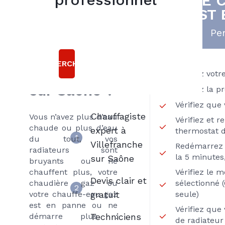
VOTRE 
Besoin d'un
5
EST 
bonnes
dépannage
raisons
Pen
chaudière
gaz à
de choisir
RECHERCHER
THERMIKE
Villefranche
Vérifiez votr
DEPANNAGE
sur Saône ?
Vérifiez la p
Vérifiez que
Chauffagiste
Vous n’avez plus d’eau
Vérifiez et r
chaude ou plus d’eau
expert à
thermostat 
1
du tout, vos
Villefranche
Redémarrez 
radiateurs sont
la 5 minutes,
sur Saône
bruyants ou ne
chauffent plus, votre
Vérifiez le 
Devis clair et
chaudière gaz ou
sélectionné
2
votre chauffe-eau gaz
gratuit
seule)
est en panne ou ne
Vérifiez que
démarre plus :
Techniciens
de radiateur