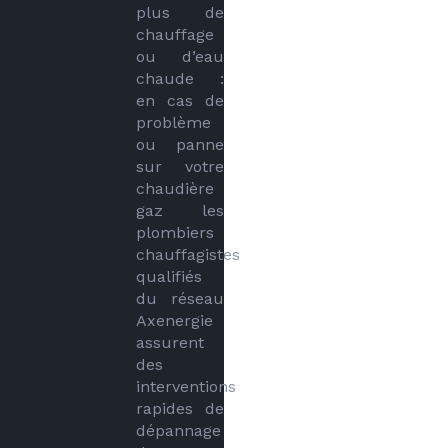
plus de 
chauffage 
ou d’eau 
chaude : 
en cas de 
problème 
ou panne 
sur votre 
chaudière 
gaz les 
plombiers 
chauffagistes 
qualifiés 
du réseau 
Axenergie 
assurent 
des 
interventions 
rapides de 
dépannage 