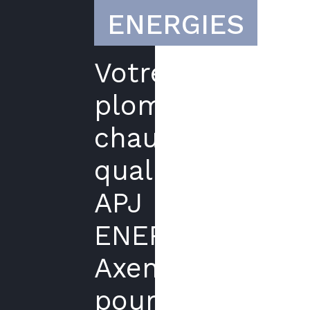
ENERGIES
Votre
plombier
chauffagiste
qualifié
APJ
ENERGIES
Axenergie
pour