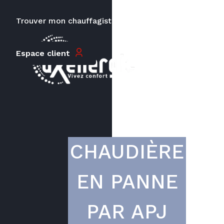
Trouver mon chauffagiste
Carrières
Le prix peut varier en fonction de
Espace client
la puissance, du type de votre
appareil et de votre lieu
d’habitation.
CHAUDIÈRE
EN PANNE
PAR APJ