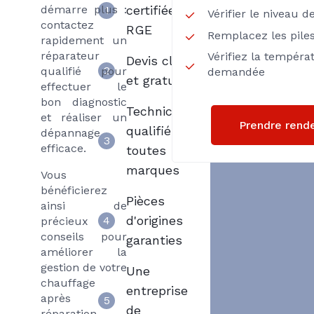
démarre plus :
certifiée
1
Vérifier le niveau d
contactez
RGE
Remplacez les pile
rapidement un
réparateur
Vérifiez la tempéra
Devis clair
2
qualifié pour
demandée
et gratuit
effectuer le
bon diagnostic
Techniciens
et réaliser un
Prendre rend
qualifiés
dépannage
3
efficace.
toutes
marques
Vous
bénéficierez
Pièces
ainsi de
d'origines
4
précieux
conseils pour
garanties
améliorer la
gestion de votre
Une
chauffage
entreprise
après
5
de
réparation.