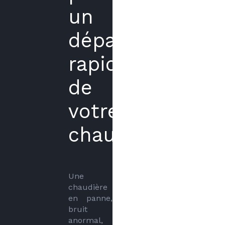
un
dépannage
rapide
de
votre
chaudière
Une 
chaudière 
en panne, 
bruit 
anormal, 