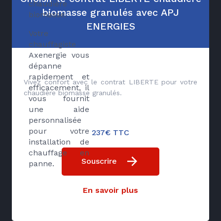
chaudière
biomasse granulés avec APJ
biomasse.
ENERGIES
Votre
chauffagiste
Axenergie vous
dépanne
rapidement et
Vivez confort avec le contrat LIBERTE pour votre
efficacement, il
chaudière biomasse granulés.
vous fournit
une aide
personnalisée
pour votre
237€ TTC
installation de
chauffage en
Souscrire
panne.
En savoir plus