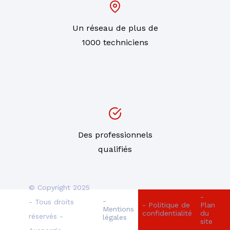
Un réseau de plus de
1000 techniciens
Des professionnels
qualifiés
© Copyright 2025
-
-
- Tous droits
- Politique de
Plan
Mentions
confidentialité
du
réservés -
légales
site