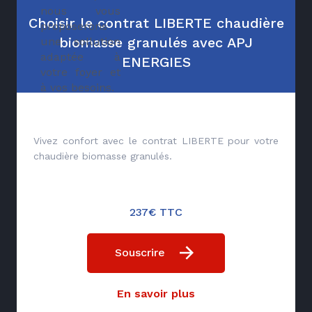
nous vous
Choisir le contrat LIBERTE chaudière
proposerons
biomasse granulés avec APJ
une sollution
adaptée à
ENERGIES
votre foyer et
à vos besoins.
Vivez confort avec le contrat LIBERTE pour votre
chaudière biomasse granulés.
237€ TTC
Souscrire
En savoir plus