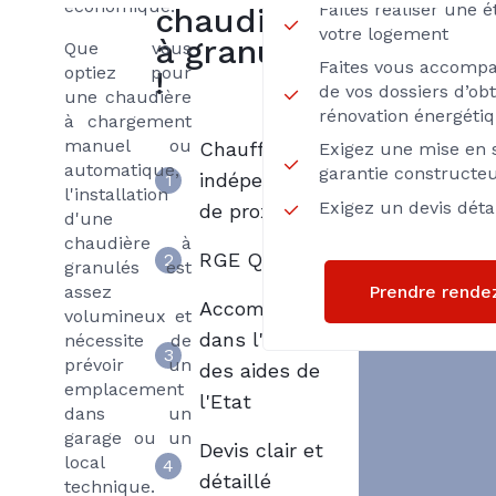
économique.
Faites réaliser une 
chaudière
votre logement
à granulés
Que vous
Faites vous accomp
optiez pour
!
de vos dossiers d’obt
une chaudière
rénovation énergéti
à chargement
manuel ou
Chauffagiste
Exigez une mise en s
automatique,
garantie constructe
indépendant
1
l'installation
Exigez un devis détai
de proximité
d'une
chaudière à
RGE Qualibois
2
granulés est
Prendre rende
assez
Accompagnement
volumineux et
dans l'obtention
nécessite de
3
prévoir un
des aides de
emplacement
l'Etat
dans un
garage ou un
Devis clair et
local
4
détaillé
technique.