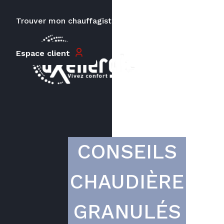
Trouver mon chauffagiste
Carrières
Le prix peut varier en fonction de
Espace client
la puissance, du type de votre
appareil et de votre lieu
d’habitation.
CONSEILS
CHAUDIÈRE
GRANULÉS