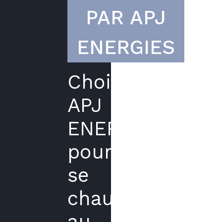
PAR APJ
ENERGIES
Choisir
APJ
ENERGIES
pour
se
chauffer
au