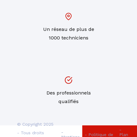
Un réseau de plus de
1000 techniciens
Des professionnels
qualifiés
© Copyright 2025
-
-
- Tous droits
- Politique de
Plan
Mentions