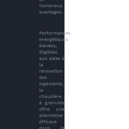
nombreux 
avantages.
Performances 
energétiques 
élevées, 
éligibles 
aux aides à 
la 
rénovation 
des 
logements, 
la 
chaudière 
à granulés 
offre une 
alternative 
éfficace 
dans le 