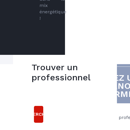
mix 
énergétique 
!
Trouver un
Avec un
professionnel
VOUS AVEZ 
5
rendement
DE RÉNO
bonnes
situé entre
THERMI
80% et 100%,
raisons
les chaudières
à granulés
choisir
produisent
RECHERCHER
Axenergie
Passez par des prof
une chaleur
Proximité
pour sa
confortable et