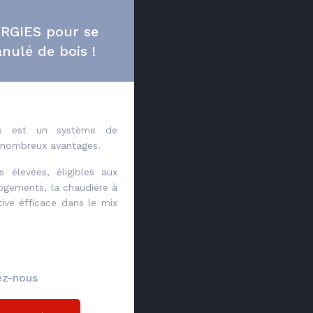
ERGIES pour se
nulé de bois !
és est un système de
 nombreux avantages.
 élevées, éligibles aux
logements, la chaudière à
tive éfficace dans le mix
ez-nous