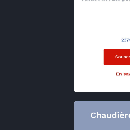
237
Souscr
En sav
Chaudièr