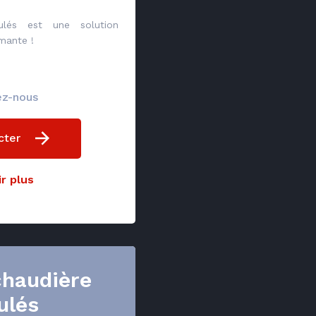
ulés est une solution
mante !
ez-nous
cter
r plus
chaudière
ulés