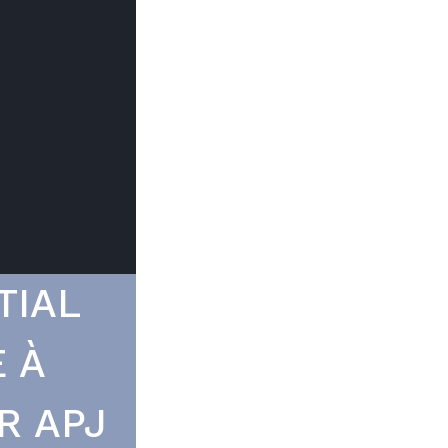
Trouver mon
Le prix peut
du type d
TIAL
 À
R APJ