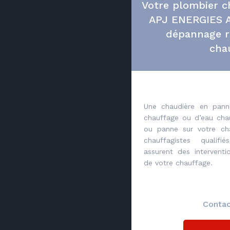
Votre plombier ch
APJ ENERGIES A
dépannage r
cha
Une chaudière en pann
chauffage ou d’eau ch
ou panne sur votre ch
chauffagistes qualif
assurent des intervent
de votre chauffage.
Contac