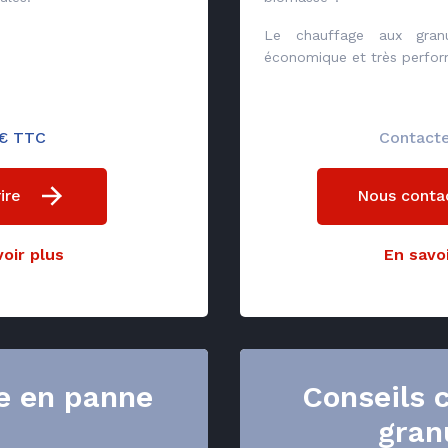
Le chauffage aux gran
économique et très perfor
€ TTC
Contact
ire
Nous conta
oir plus
En savoi
e en panne
Conseils 
gran