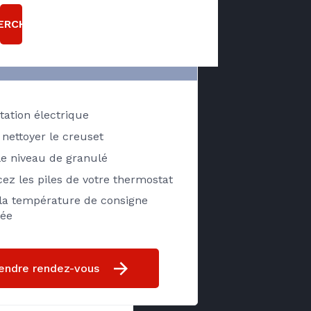
ANULÉS EST EN
ERCHER
PANNE ?
Pensez à vérifier
n chaudière
tation électrique
asse
 nettoyer le creuset
 le niveau de granulé
RGIES Axenergie
ez les piles de votre thermostat
t de chaudière
 la température de consigne
granulés
ée
endre rendez-vous
allation d'une chaudière