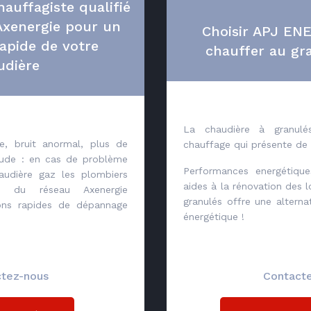
auffagiste qualifié
xenergie pour un
Choisir APJ EN
apide de votre
chauffer au gra
udière
La chaudière à granul
e, bruit anormal, plus de
chauffage qui présente de
aude : en cas de problème
Performances energétiques
audière gaz les plombiers
aides à la rénovation des 
iés du réseau Axenergie
granulés offre une alterna
ions rapides de dépannage
énergétique !
tez-nous
Contact