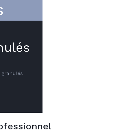
S
nulés
à granulés
ofessionnel
V