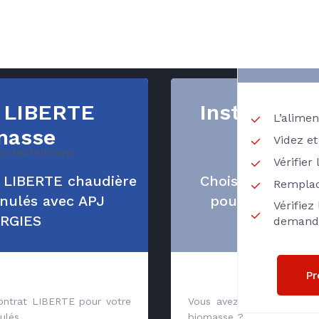
GR
oyage et contrôle intégral de votre
RECH
 ENERGIES
t offerts en cas de remplacement
 LIBERTE
Installatio
L’alimen
masse
biom
Videz et
os techniciens
Vérifier
t LIBERTE chaudière
Choisir APJ ENE
Remplac
nulés avec APJ
pour son proje
Vérifiez
RGIES
biomasse 
demand
Pr
contrat LIBERTE pour votre
Vous avez un projet d'inst
ulés.
biomasse ?