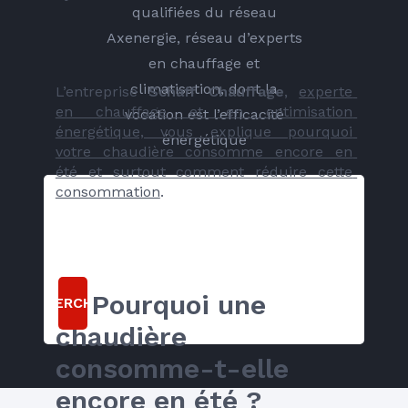
qualifiées du réseau
Axenergie, réseau d’experts
en chauffage et
climatisation, dont la
L’entreprise 
Schaff Chauffage
, 
experte 
en chauffage et en optimisation 
vocation est l’efficacité
énergétique, vous explique pourquoi 
énergétique
votre chaudière consomme encore en 
été et surtout comment réduire cette 
consommation
. 
🔎 Pourquoi une 
RECHERCHER
chaudière 
consomme-t-elle 
encore en été ?