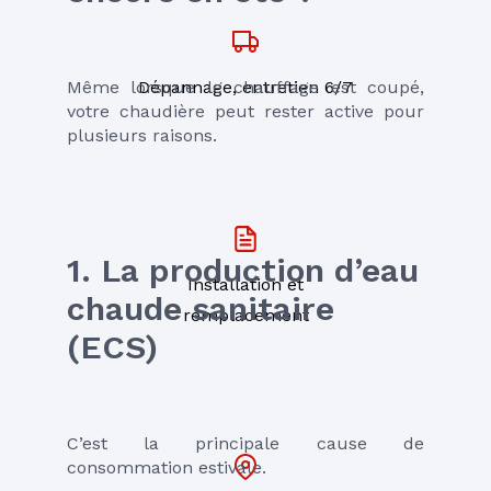
Même lorsque le chauffage est coupé, 
Dépannage, entretien 6/7
votre chaudière peut rester active pour 
plusieurs raisons.
1. La production d’eau 
Installation et
chaude sanitaire 
remplacement
(ECS)
C’est la principale cause de 
consommation estivale.