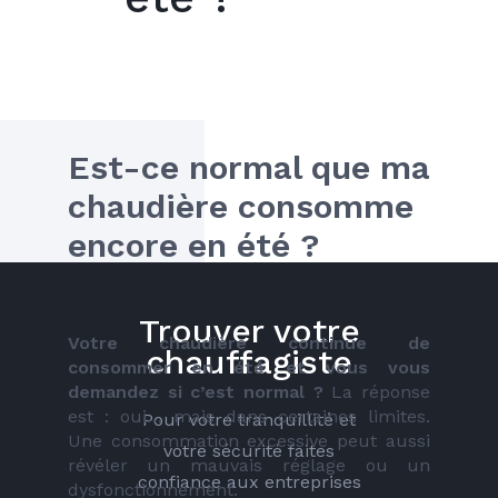
Est-ce normal que ma 
chaudière consomme 
encore en été ?
Trouver votre
Votre chaudière continue de 
chauffagiste
consommer en été et vous vous 
demandez si c’est normal ?
 La réponse 
est : oui… mais dans certaines limites. 
Pour votre tranquillité et
Une consommation excessive peut aussi 
votre sécurité faites
révéler un mauvais réglage ou un 
confiance aux entreprises
dysfonctionnement.