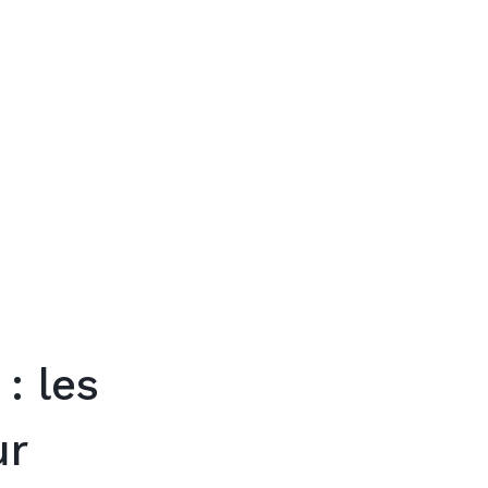
Trouver mon
: les
ur