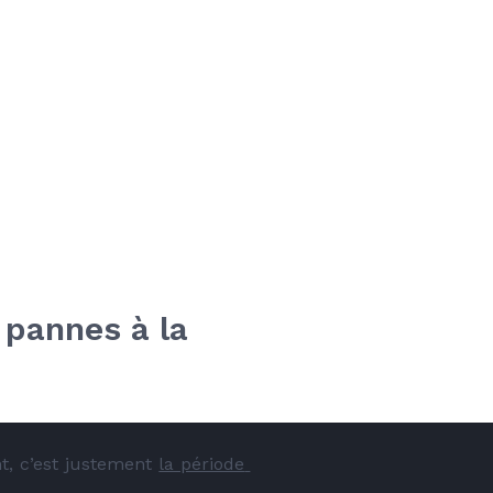
 pannes à la 
, c’est justement 
la période 