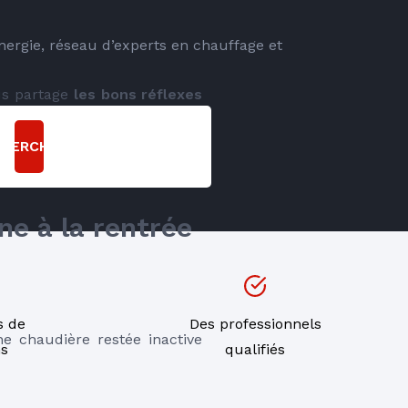
energie, réseau d’experts en chauffage et
us partage 
les bons réflexes 
CHERCHER
e à la rentrée 
s de
Des professionnels
 chaudière restée inactive 
ns
qualifiés