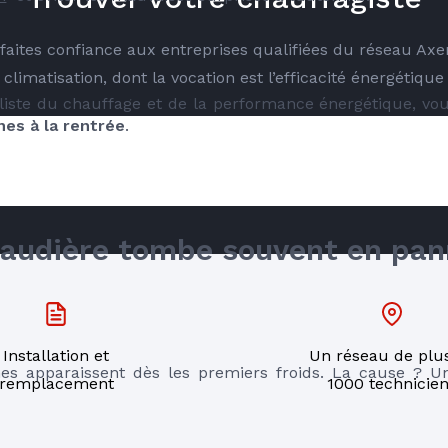
é faites confiance aux entreprises qualifiées du réseau Ax
climatisation, dont la vocation est l’efficacité énergétique
aliste du chauffage et de la performance énergétique, vo
nes à la rentrée
.
RE
haudière tombe souvent en pann
Installation et
Un réseau de plu
apparaissent dès les premiers froids. La cause ? Une
remplacement
1000 technicie