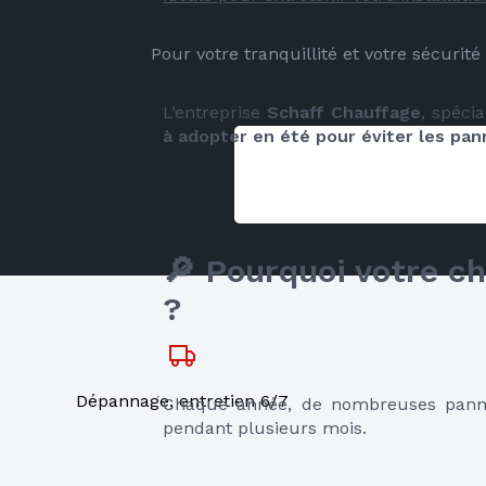
Pour votre tranquillité et votre sécurit
L’entreprise 
Schaff Chauffage
, spéci
à adopter en été pour éviter les pan
🔎 Pourquoi votre c
?
Dépannage, entretien 6/7
Chaque année, de nombreuses pannes 
pendant plusieurs mois.