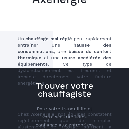
Un 
chauffage mal réglé 
peut rapidement 
entraîner une 
hausse des 
consommations
, une
 baisse du confort 
thermique
 et une 
usure accélérée des 
équipements
. Ce type de 
dysfonctionnement est fréquent et 
impacte directement votre facture 
énergétique.
Trouver votre
chauffagiste
Pour votre tranquillité et
Chez 
Axenergie
, nos équipes constatent 
votre sécurité faites
régulièrement que de simples 
confiance aux entreprises
ajustements de réglage suffisent à 