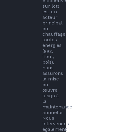
Villeneuve 
sur lot) 
est un 
acteur 
principal 
en 
chauffage 
toutes 
énergies 
(gaz, 
fioul, 
bois), 
nous 
assurons 
la mise 
en 
œuvre 
jusqu’à 
la 
maintenance 
annuelle. 

Nous 
intervenons 
également 