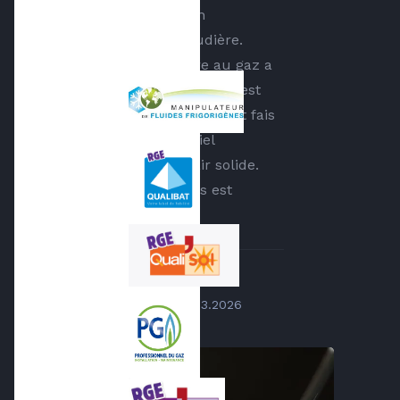
fais appel à eux pour un
changement de de chaudière.
Passage d'une chaudière au gaz a
une pompe a chaleur. Tout c'est
bien passé, les techniciens ont fais
du bon travail, le matériel
fonctionne bien est a l'air solide.
Petit plus la PAC Arkteos est
garantie 10 ans.
...
par
Aymen Khriess
le
06.03.2026