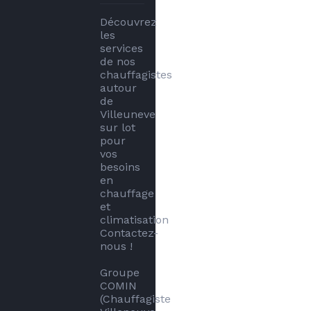
Découvrez 
les 
services 
de nos 
chauffagistes 
autour 
de 
Villeuneve 
sur lot 
pour 
vos 
besoins 
en 
chauffage 
et 
climatisation 
Contactez-
nous !

Groupe 
COMIN 
(Chauffagiste 