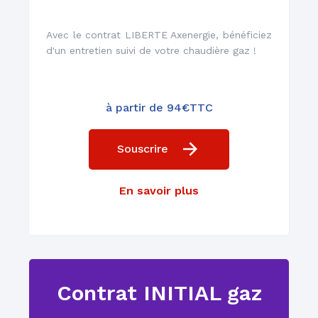
Avec le contrat LIBERTE Axenergie, bénéficiez
d'un entretien suivi de votre chaudière gaz !
Dépannage, entretien 6/7
à partir de 94€TTC
Souscrire
Installation et
En savoir plus
remplacement
Contrat INITIAL gaz