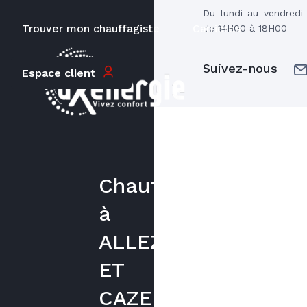
Du lundi au vendred
Trouver mon chauffagiste
Carrières
de 14H00 à 18H00
Suivez-nous
Espace client
Chauffagiste
à
ALLEZ
ET
CAZENEUVE