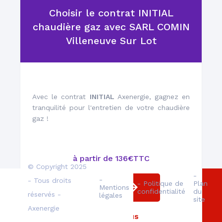
Choisir le contrat INITIAL
Un réseau de plus de
chaudière gaz avec SARL COMIN
1000 techniciens
Villeneuve Sur Lot
Avec le contrat
INITIAL
Axenergie, gagnez en
tranquilité pour l'entretien de votre chaudière
Des professionnels
gaz !
qualifiés
à partir de 136€TTC
© Copyright 2025
-
-
- Tous droits
- Politique de
Plan
Souscrire
Mentions
confidentialité
du
réservés -
légales
site
Axenergie
En savoir plus