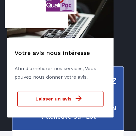
Chaudière GAZ
Votre avis nous intéresse
Afin d'améliorer nos services, Vous
pouvez nous donner votre avis.
Contrat LIBERTE GAZ
Choisir le contrat LIBERTE
Laisser un avis
chaudière gaz avec SARL COMIN
Villeneuve Sur Lot