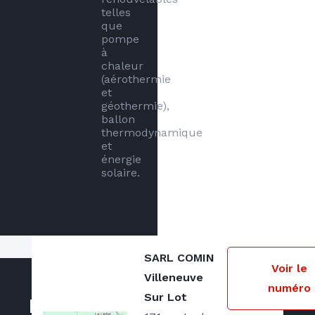
telles 
que 
pompe 
à 
chaleur 
(aérothermie 
et 
géothermie), 
ballon 
thermodynamique 
et 
énergie 
solaire. 
SARL COMIN
Notre zone d'intervention
Voir le
Villeneuve
numéro
Villeneuve sur Lot et le département du
Sur Lot
Nos actualités
Lot et Garonne.