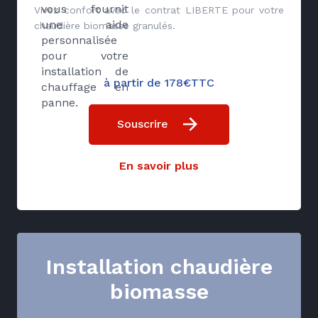
vous fournit
Vivez confort avec le contrat LIBERTE pour votre
une aide
chaudière biomasse granulés.
personnalisée
pour votre
installation de
à partir de 178€TTC
chauffage en
panne.
Souscrire
En savoir plus
Installation chaudière
biomasse