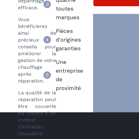
dépannage
3
efficace.
toutes
marques
Vous
bénéficierez
Pièces
ainsi de
d'origines
4
précieux
conseils pour
garanties
améliorer la
gestion de votre
Une
chauffage
entreprise
après
5
de
réparation.
proximité
La qualité de la
réparation peut
être couverte
au travers d'un
contrat
d’entretien
chaudière.