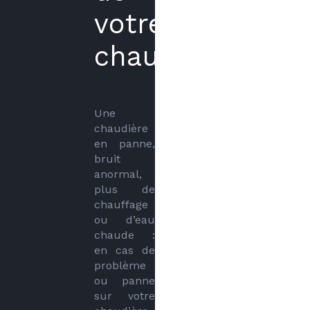
votre
chaudière
Une 
chaudière 
en panne, 
bruit 
anormal, 
plus de 
chauffage 
ou d’eau 
chaude : 
en cas de 
problème 
ou panne 
sur votre 