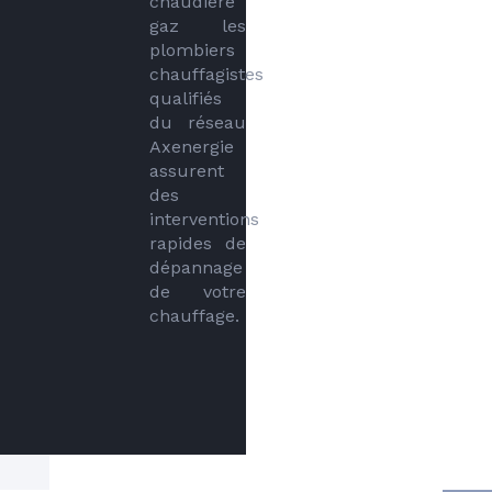
chaudière 
gaz les 
plombiers 
chauffagistes 
qualifiés 
du réseau 
Axenergie 
assurent 
des 
interventions 
rapides de 
dépannage 
de votre 
chauffage.