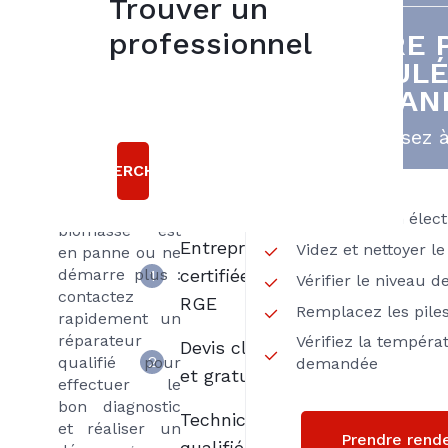
Trouver un
Vous n’avez
professionnel
VOTRE 
5
plus d’eau
GRANULÉ
bonnes
chaude ou plus
PAN
d’eau du tout,
raisons
vos radiateurs
Pensez à
sont bruyants
Choisir
ou ne
RECHERCHER
Axenergie
chauffent plus,
votre chaudière
L’alimentation élec
biomasse est
Entreprise
Videz et nettoyer le
en panne ou ne
démarre plus :
certifiée
1
Vérifier le niveau d
contactez
RGE
Remplacez les pile
rapidement un
réparateur
Vérifiez la tempéra
Devis clair
2
qualifié pour
demandée
et gratuit
effectuer le
bon diagnostic
Techniciens
et réaliser un
Prendre rend
qualifiés