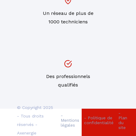
Un réseau de plus de
1000 techniciens
Des professionnels
qualifiés
© Copyright 2025
-
-
- Tous droits
- Politique de
Plan
Mentions
confidentialité
du
réservés -
légales
site
Axenergie