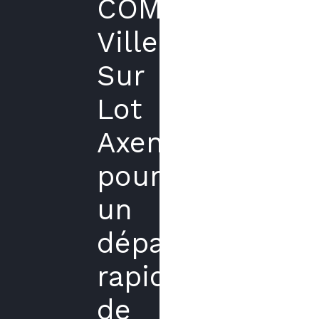
COMIN
Villeneuve
Sur
Lot
Axenergie
pour
un
dépannage
rapide
de