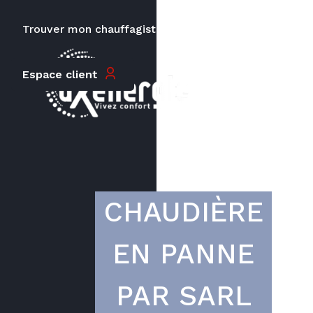
Trouver mon chauffagiste
Carrières
Le prix peut varier en fonction de
Espace client
la puissance, du type de votre
appareil et de votre lieu
d’habitation.
CHAUDIÈRE
EN PANNE
PAR SARL