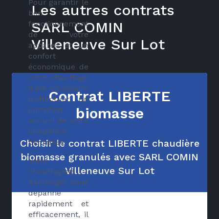
Pour garantir le
Les autres contrats
bon
SARL COMIN
fonctionnement
de votre
Villeneuve Sur Lot
appareil et un
confort
économique de
votre chauffage
il est nécessaire
Contrat LIBERTE
d’effectuer un
biomasse
entretien
annuel de votre
chaudière
Choisir le contrat LIBERTE chaudière
biomasse.
biomasse granulés avec SARL COMIN
Votre
Villeneuve Sur Lot
chauffagiste
Axenergie vous
dépanne
rapidement et
efficacement, il