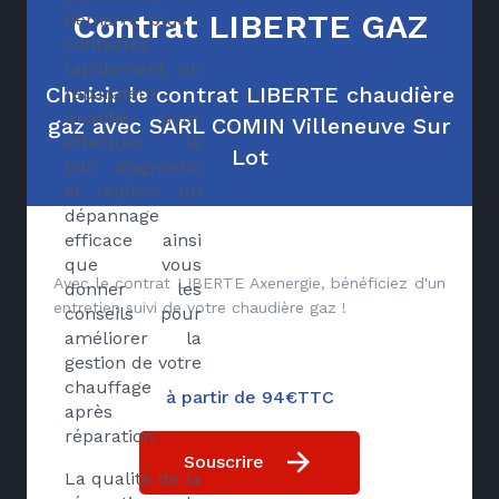
Contrat LIBERTE GAZ
démarre plus :
contactez
rapidement un
Choisir le contrat LIBERTE chaudière
réparateur
qualifié pour
gaz avec SARL COMIN Villeneuve Sur
effectuer le
Lot
bon diagnostic
et réaliser un
dépannage
efficace ainsi
que vous
Avec le contrat LIBERTE Axenergie, bénéficiez d'un
donner les
entretien suivi de votre chaudière gaz !
conseils pour
améliorer la
gestion de votre
chauffage
à partir de 94€TTC
après
réparation.
Souscrire
La qualité de la