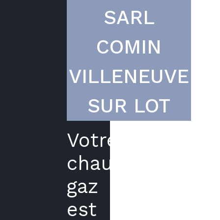
SARL
COMIN
VILLENEUVE
SUR LOT
Votre
chaudière
gaz
est