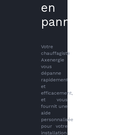
en
panne?
Votre 
chauffagiste 
Axenergie 
vous 
dépanne 
rapidement 
et 
efficacement, 
et vous 
fournit une 
aide 
personnalisée 
pour votre 
installation 