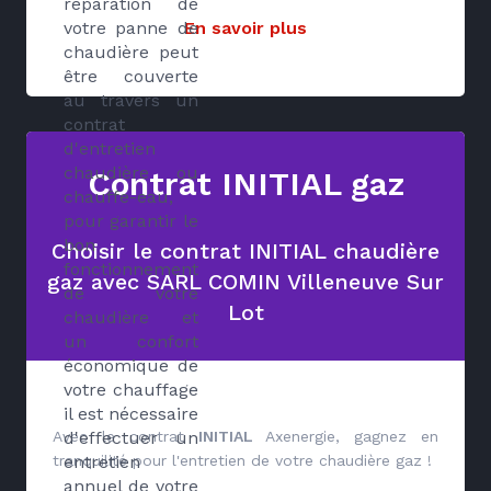
réparation de
En savoir plus
votre panne de
chaudière peut
être couverte
au travers un
contrat
d'entretien
chaudière ou
Contrat INITIAL gaz
chauffe-eau,
pour garantir le
bon
Choisir le contrat INITIAL chaudière
fonctionnement
gaz avec SARL COMIN Villeneuve Sur
de votre
Lot
chaudière et
un confort
économique de
votre chauffage
il est nécessaire
Avec le contrat
INITIAL
Axenergie, gagnez en
d'effectuer un
tranquilité pour l'entretien de votre chaudière gaz !
entretien
annuel de votre