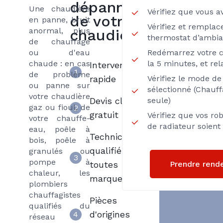
dépannage
Une chaudière
Vérifiez que vous 
de votre
en panne, bruit
Vérifiez et remplace
anormal, plus
chaudière
thermostat d’ambi
de chauffage
ou d'eau
Redémarrez votre c
chaude : en cas
la 5 minutes, et rel
Intervention
1
de problème
rapide
Vérifiez le mode d
ou panne sur
sélectionné (Chauf
votre chaudière
Devis clair et
seule)
gaz ou fioul, de
2
gratuit
Vérifiez que vos ro
votre chauffe-
de radiateur soien
eau, poêle à
Techniciens
bois, poêle à
qualifiés
granulés ou
3
pompe à
Prendre rend
toutes
chaleur, les
marques
plombiers
chauffagistes
Pièces
qualifiés du
d'origines
4
réseau