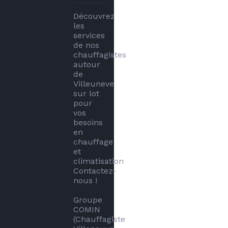
Découvrez 
les 
services 
de nos 
chauffagistes 
autour 
de 
Villeuneve 
sur lot 
pour 
vos 
besoins 
en 
chauffage 
et 
climatisation 
Contactez-
nous !

Groupe 
COMIN 
(Chauffagiste 