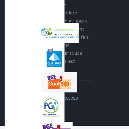
fais appel à eux pour un
changement de de chaudière.
Passage d'une chaudière au gaz a
une pompe a chaleur. Tout c'est
bien passé, les techniciens ont fais
du bon travail, le matériel
fonctionne bien est a l'air solide.
Petit plus la PAC Arkteos est
garantie 10 ans.
...
par
Aymen Khriess
le
06.03.2026