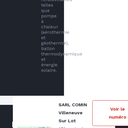
telles 
que 
pompe 
à 
chaleur 
(aérothermie 
et 
géothermie), 
ballon 
thermodynamique 
et 
énergie 
solaire. 
SARL COMIN
Notre zone d'intervention
Voir le
Villeneuve
numéro
Villeneuve sur Lot et le département du
Sur Lot
Nos actualités
Lot et Garonne.