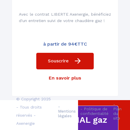
Un réseau de plus de
Avec le contrat LIBERTE Axenergie, bénéficiez
1000 techniciens
d'un entretien suivi de votre chaudière gaz !
à partir de 94€TTC
Souscrire
Des professionnels
qualifiés
En savoir plus
© Copyright 2025
-
-
- Tous droits
- Politique de
Plan
Mentions
confidentialité
du
réservés -
légales
Contrat INITIAL gaz
site
Axenergie