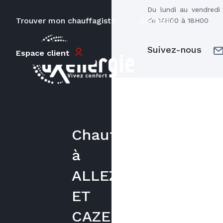
Du lundi au vendred
Trouver mon chauffagiste
Carrières
de 14H00 à 18H00
Suivez-nous
Espace client
Chauffagiste
à
ALLEZ
ET
CAZENEUVE