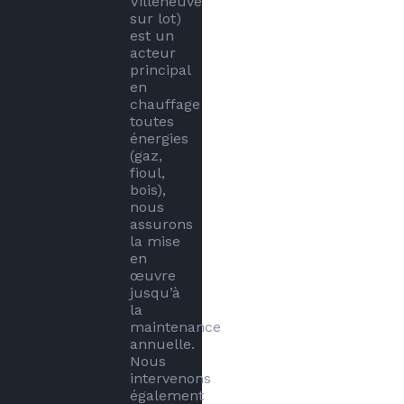
Villeneuve 
sur lot) 
est un 
acteur 
principal 
en 
chauffage 
toutes 
énergies 
(gaz, 
fioul, 
bois), 
nous 
assurons 
la mise 
en 
œuvre 
jusqu’à 
la 
maintenance 
annuelle. 

Nous 
intervenons 
également 