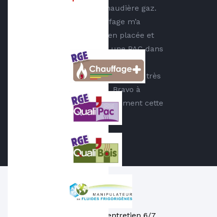
remplacement d’une chaudière gaz.
Savoie Plomberie Chauffage m’a
proposé une solution bien placée et
s’est engagée à installer une PAC dans
la dernière semaine de janvier. Le
planning a été respecté avec une très
bonne qualité de travail. Bravo à
Dylan. Je recommande vivement cette
entreprise. Bruno
Dépannage, entretien 6/7