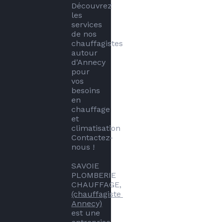
Découvrez 
les 
services 
de nos 
chauffagistes 
autour 
d'Annecy 
pour 
vos 
besoins 
en 
chauffage 
et 
climatisation 
Contactez-
nous !

SAVOIE 
PLOMBERIE 
CHAUFFAGE, 
(chauffagiste 
Annecy)
est une 