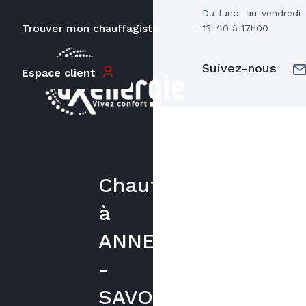
Du lundi au vendredi
Trouver mon chauffagiste
Carrières
13h00 à 17h00
Suivez-nous
Espace client
Chauffagiste
à
ANNECY
-
SAVOIE