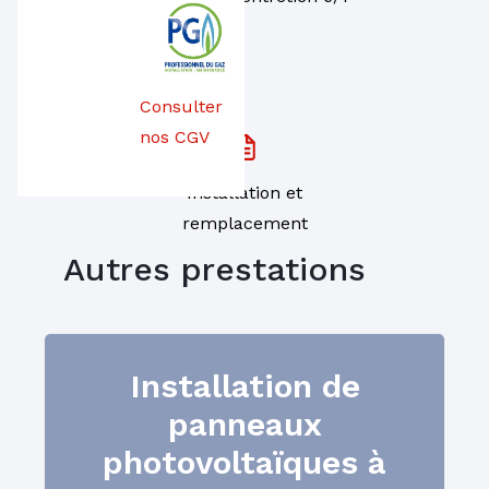
Consulter
nos CGV
Installation et
remplacement
Autres prestations
Installation de
panneaux
Un réseau de plus de
1000 techniciens
photovoltaïques à