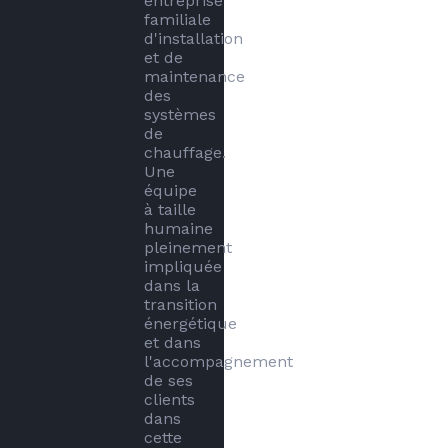
entreprise 
familiale 
d'installation 
et de 
maintenance 
des 
systèmes 
de 
chauffage.

Une 
équipe 
à taille 
humaine 
pleinement 
impliquée 
dans la 
transition 
énergétique 
et dans 
l'accompagnement 
de ses 
clients 
dans 
cette 