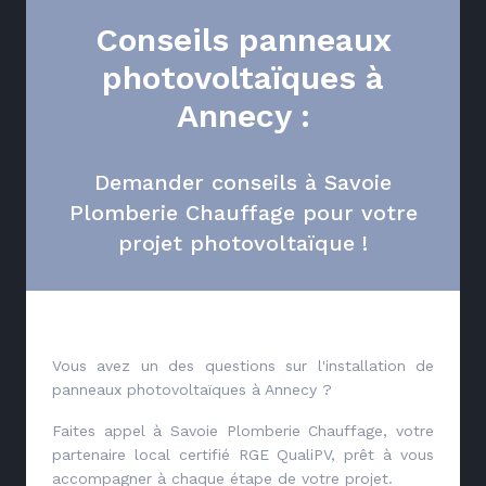
Conseils panneaux
photovoltaïques à
Annecy :
Demander conseils à Savoie
Plomberie Chauffage pour votre
projet photovoltaïque !
Vous avez un des questions sur l'installation de
panneaux photovoltaïques à Annecy ?
Faites appel à Savoie Plomberie Chauffage, votre
partenaire local certifié RGE QualiPV, prêt à vous
accompagner à chaque étape de votre projet.