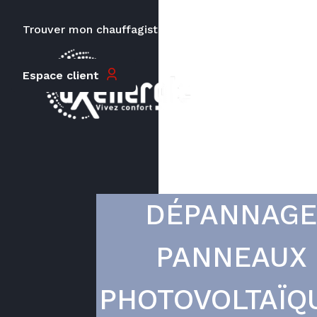
Trouver mon chauffagiste
Carrières
Le prix peut varier en fonction de
Espace client
la puissance, du type de votre
appareil et de votre lieu
d’habitation.
DÉPANNAGE
PANNEAUX
PHOTOVOLTAÏQ