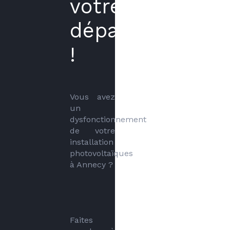
votre
dépannagephoto
!
Vous avez 
un 
dysfonctionnement 
de votre 
installation 
photovoltaïques 
à Annecy ?
Faites 