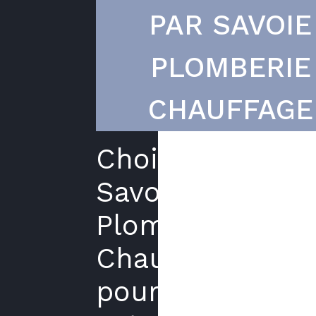
PAR SAVOIE
PLOMBERIE
CHAUFFAGE
Choisir
Savoie
Plomberie
Chauffage
pour