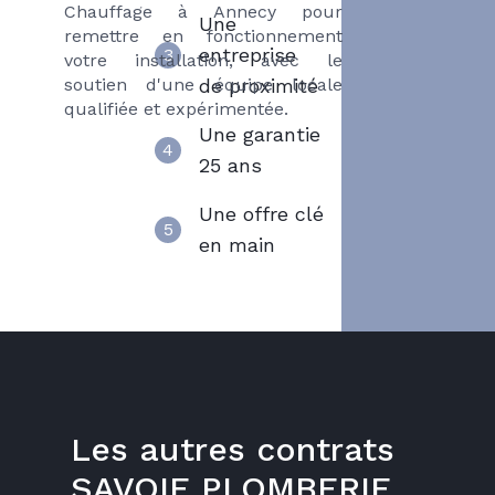
Chauffage à Annecy pour
Une
remettre en fonctionnement
entreprise
3
votre installation, avec le
soutien d'une équipe locale
de proximité
qualifiée et expérimentée.
Une garantie
4
25 ans
Une offre clé
5
en main
Les autres contrats
SAVOIE PLOMBERIE