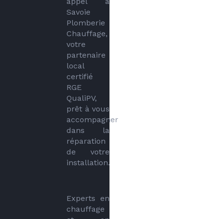
appel à 
Savoie 
Plomberie 
Chauffage,  
votre 
partenaire 
local 
certifié 
RGE 
QualiPV, 
prêt à vous 
accompagner 
dans la 
réparation 
de votre 
installation.
Experts en 
chauffage 