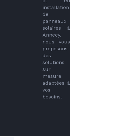
et en 
installation 
de 
panneaux 
solaires à 
Annecy, 
nous vous 
proposons 
des 
solutions 
sur 
mesure 
adaptées à 
vos 
besoins.