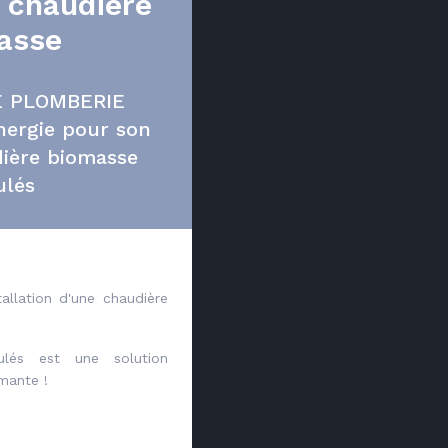
n chaudière
asse
IE PLOMBERIE
ergie pour son
dière biomasse
ulés
allation d'une chaudière
ulés est une solution
mante !