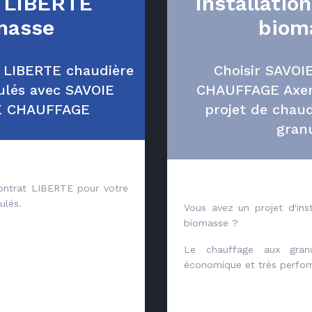
 LIBERTE
Installatio
masse
biom
t LIBERTE chaudière
Choisir SAVO
ulés avec SAVOIE
CHAUFFAGE Axen
E CHAUFFAGE
projet de chau
gran
contrat LIBERTE pour votre
ulés.
Vous avez un projet d'inst
biomasse ?
Le chauffage aux gran
économique et très perfor