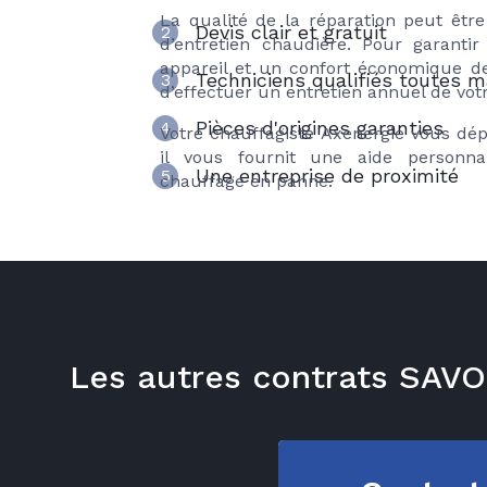
La qualité de la réparation peut êtr
Devis clair et gratuit
2
d’entretien chaudière. Pour garanti
appareil et un confort économique de
Techniciens qualifiés toutes 
3
d’effectuer un entretien annuel de vo
Pièces d'origines garanties
4
Votre chauffagiste Axenergie vous dé
il vous fournit une aide personnal
Une entreprise de proximité
5
chauffage en panne.
Les autres contrats SA