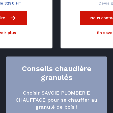
 de 329€ HT
Devis g
ire
Nous conta
oir plus
En savoi
Conseils chaudière
granulés
Choisir SAVOIE PLOMBERIE
CHAUFFAGE pour se chauffer au
granulé de bois !