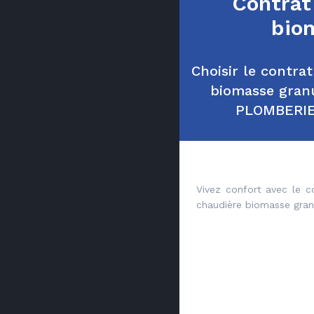
Contrat
bio
Choisir le contra
biomasse gran
PLOMBERI
Vivez confort avec le 
chaudière biomasse gran