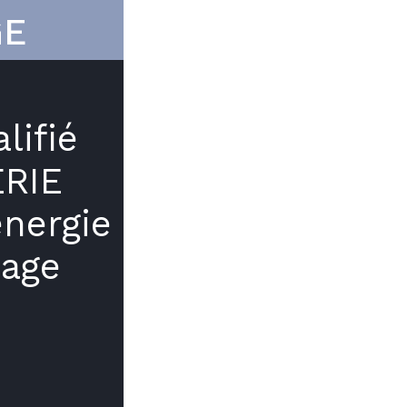
GE
lifié
RIE
nergie
nage