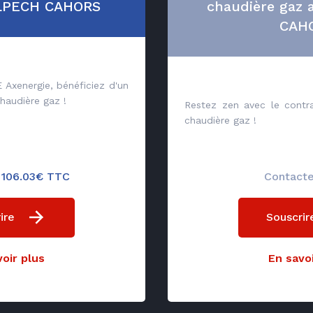
ELPECH CAHORS
chaudière gaz
CAH
 Axenergie, bénéficiez d'un
chaudière gaz !
Restez zen avec le cont
chaudière gaz !
e 106.03€ TTC
Contact
ire
Souscrir
oir plus
En savoi