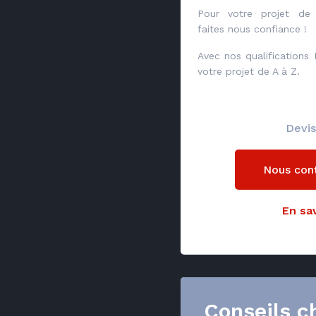
Pour votre projet de 
faites nous confiance !
Avec nos qualifications
votre projet de A à Z.
Devis
Nous con
En sav
Conseils c