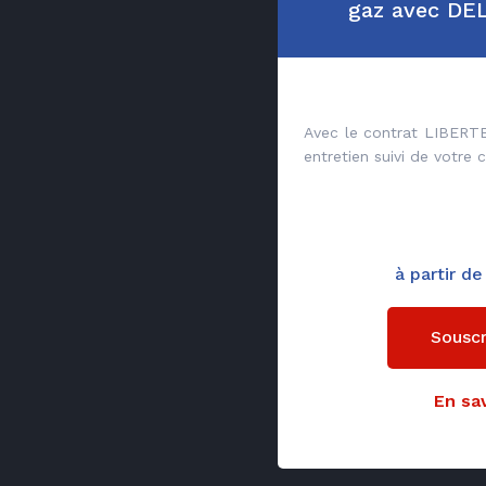
gaz avec D
Avec le contrat LIBERTE
entretien suivi de votre 
à partir d
Souscr
En sav