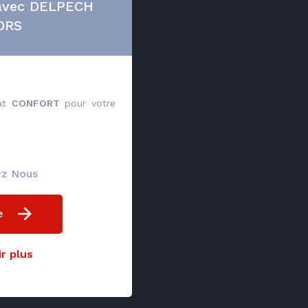
 avec DELPECH
ORS
rat
CONFORT
pour votre
ez Nous
e
r plus