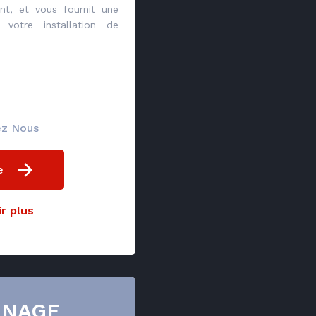
nt, et vous fournit une
 votre installation de
ez Nous
e
r plus
NNAGE