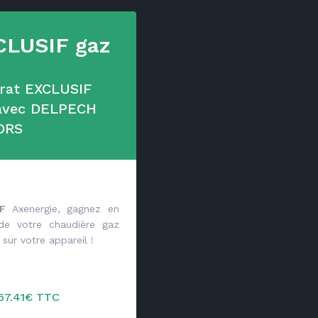
CLUSIF gaz
trat EXCLUSIF
 avec DELPECH
ORS
F
Axenergie, gagnez en
 de votre chaudière gaz
sur votre appareil !
267.41€ TTC