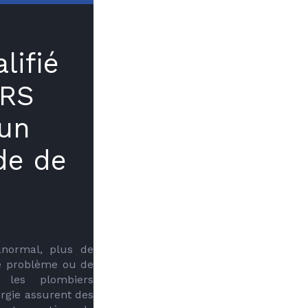
lifié
RS
 un
de de
normal, plus de 
e problème ou de 
les plombiers 
rgie assurent des 