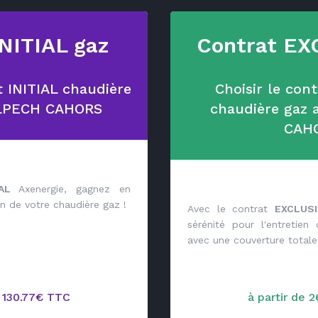
INITIAL gaz
Contrat EX
t INITIAL chaudière
Choisir le con
ELPECH CAHORS
chaudière gaz
CAH
IAL
Axenergie, gagnez en
ien de votre chaudière gaz !
Avec le contrat
EXCLUSI
sérénité pour l'entretien
avec une couverture totale 
e 130.77€ TTC
à partir de 