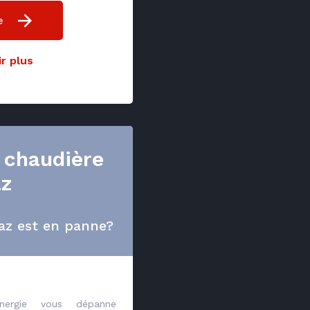
e
r plus
 chaudière
az
az est en panne?
energie vous dépanne