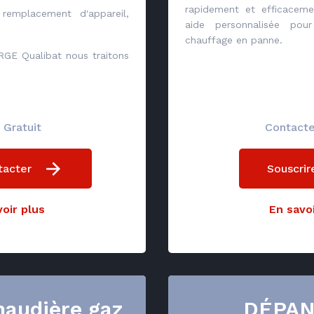
rapidement et efficaceme
remplacement d'appareil,
aide personnalisée pour
chauffage en panne.
 RGE Qualibat nous traitons
 Gratuit
Contact
tacter
Souscrir
oir plus
En savoi
haudière gaz
DÉPA