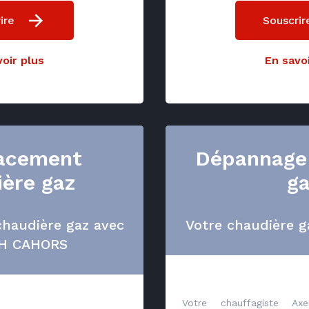
ire
Souscrir
oir plus
En savoi
acement
Dépannage
ière gaz
g
haudière gaz avec
Votre chaudière g
H CAHORS
Votre chauffagiste Ax