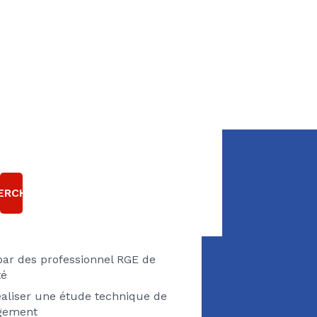
 AVEZ UN PROJET
 RÉNOVATION
ERCHER
HERMIQUE ?
par des professionnel RGE de
té
éaliser une étude technique de
ogement