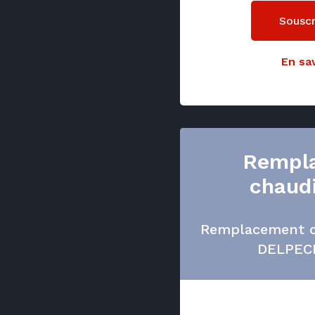
Souscr
En sav
Rempl
chaud
Remplacement c
DELPEC