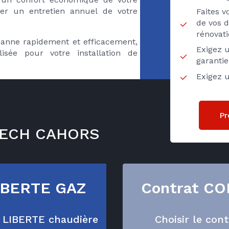
tuer un entretien annuel de votre
Faites 
de vos d
rénovat
panne rapidement et efficacement,
Exigez u
isée pour votre installation de
garanti
Exigez u
Pr
LPECH CAHORS
IBERTE GAZ
Contrat C
t LIBERTE chaudière
Choisir le co