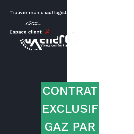
TTC
Trouver mon chauffagiste
Carrières
Espace client
Le prix peut varier en fonction de
la puissance, du type de votre
appareil et de votre lieu
d’habitation.
CONTRAT
EXCLUSIF
GAZ PAR