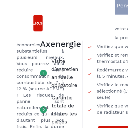
L’entretien régulier
raisons
Pens
de votre chaudière
gaz comme tout
choisir le
entretien de votre
RECHERCHER
contrat
matériel de
Vérifiez votre
chauffage permet de
EXCLUSIF
Vérifiez la pre
réaliser des
Axenergie
économies
Vérifiez que 
substantielles à
Vérifiez et re
plusieurs niveaux.
Visite
thermostat d
Vous pourrez ainsi
d’entretien
réduire votre
Redémarrez v
1
consommation de
la 5 minutes, 
annuelle
combustible de 7 à
obligatoire
Vérifiez le m
12 % (source ADEME)
sélectionné (
! Les risques de
Garantie
seule)
panne sont
totale de
Vérifiez que 
naturellement
2
de radiateur 
toutes les
réduits ce qui allège
d’autant plus vos
pièces
frais. Enfin, la durée