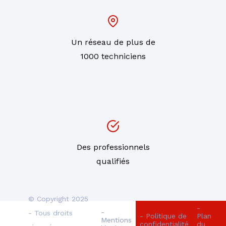
Un réseau de plus de
1000 techniciens
Des professionnels
qualifiés
© Copyright 2025
-
-
- Tous droits
- Politique de
Plan
Mentions
confidentialité
du