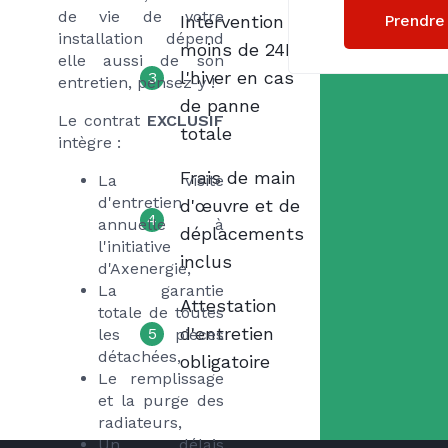
de vie de votre
Prendre
Intervention
installation dépend
moins de 24H
elle aussi de son
l'hiver en cas
3
entretien, pensez-y !
de panne
Le contrat
EXCLUSIF
totale
intègre :
Frais de main
La visite
d'entretien
d'œuvre et de
4
annuelle à
déplacements
l'initiative
inclus
d'Axenergie,
La garantie
Attestation
totale de toutes
d'entretien
5
les pièces
détachées,
obligatoire
Le remplissage
et la purge des
radiateurs,
Un délais