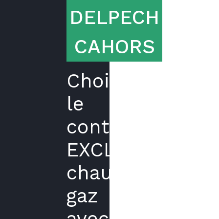
DELPECH
CAHORS
Choisir
le
contrat
EXCLUSIF
chaudière
gaz
avec