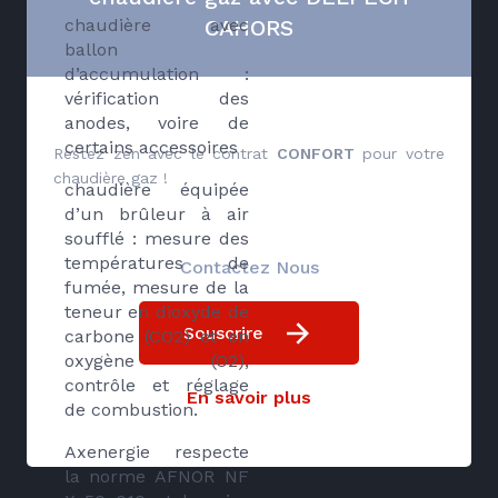
CAHORS
chaudière avec
ballon
d’accumulation :
vérification des
anodes, voire de
certains accessoires
Restez zen avec le contrat
CONFORT
pour votre
chaudière gaz !
chaudière équipée
d’un brûleur à air
soufflé : mesure des
températures de
Contactez Nous
fumée, mesure de la
teneur en dioxyde de
Souscrire
carbone (CO2) et en
oxygène (O2),
contrôle et réglage
En savoir plus
de combustion.
Axenergie respecte
la norme AFNOR NF