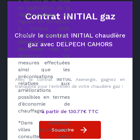
X 50 010 et la mise
en application de la
Contrat INITIAL gaz
réglementation en
vigueur en remettant
à chaque visite
Choisir le contrat INITIAL chaudière
client, l’attestation
d’entretien. Ce
gaz avec DELPECH CAHORS
document met en
évidence les
mesures effectuées
ainsi que les
préconisations
Avec le contrat
INITIAL
Axenergie, gagnez en
relatives aux
tranquilité pour l'entretien de votre chaudière gaz !
améliorations
possibles en termes
d’économie de
chauffage.
à partir de 130.77€ TTC
*Dans certaines
villes seuleument,
Souscrire
consultez votre