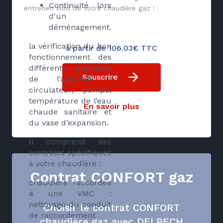
Continuité lors
entretien suivi de votre chaudière gaz !
d'un
déménagement.
la vérification du bon
à partir de 106.03€ TTC
fonctionnement des
différents éléments
Souscrire
de l’appareil :
circulateur, pompe,
température de l’eau
En savoir plus
chaude sanitaire et
du vase d’expansion.
Il comprend des
contrôles spécifiques
à votre chaudière :
Contrat CONFORT gaz
chaudière raccordée
à une VMC :
nettoyage du conduit
Choisir le contrat CONFORT
de raccordement
chaudière gaz avec DELPECH