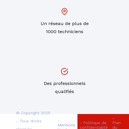
Un réseau de plus de
1000 techniciens
Des professionnels
qualifiés
© Copyright 2025
-
-
- Tous droits
- Politique de
Plan
Mentions
confidentialité
du
réservés -