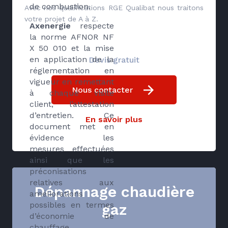
de combustion.
Avec nos qualifications RGE Qualibat nous traitons
votre projet de A à Z.
Axenergie
respecte
la norme AFNOR NF
X 50 010 et la mise
en application de la
Devis gratuit
réglementation en
vigueur en remettant
Nous contacter
à chaque visite
client, l’attestation
d’entretien. Ce
En savoir plus
document met en
évidence les
mesures effectuées
ainsi que les
préconisations
relatives aux
Dépannage chaudière
améliorations
possibles en termes
gaz
d’économie de
chauffage.