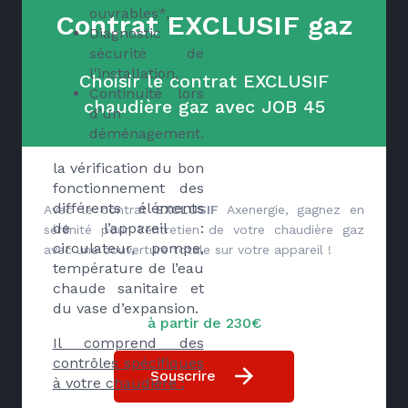
ouvrables*,
Contrat EXCLUSIF gaz
Diagnostic
sécurité de
l'installation,
Choisir le contrat EXCLUSIF
Continuité lors
chaudière gaz avec JOB 45
d'un
déménagement.
la vérification du bon
fonctionnement des
différents éléments
Avec le contrat
EXCLUSIF
Axenergie, gagnez en
de l’appareil :
sérénité pour l'entretien de votre chaudière gaz
circulateur, pompe,
avec une couverture totale sur votre appareil !
température de l’eau
chaude sanitaire et
du vase d’expansion.
à partir de 230€
Il comprend des
contrôles spécifiques
Souscrire
à votre chaudière :