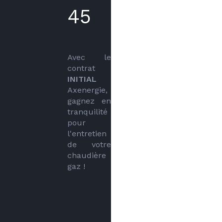
45
Avec le 
contrat 
INITIAL
Axenergie, 
gagnez en 
tranquilité 
pour 
l'entretien 
de votre 
chaudière 
gaz !