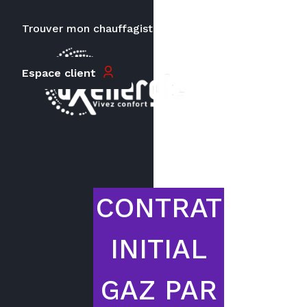
Trouver mon chauffagiste
Carrières
Espace client
Le prix peut varier en fonction de
la puissance, du type de votre
appareil et de votre lieu
d’habitation.
CONTRAT
INITIAL
GAZ PAR