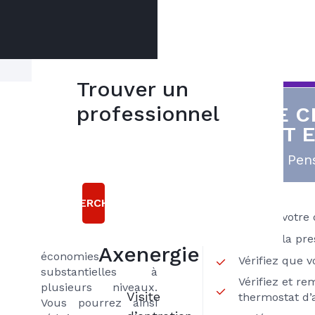
Trouver un
Réalisez des
professionnel
VOTRE C
5
économies
EST 
bonnes
L’entretien régulier
raisons
Pens
de votre chaudière
gaz comme tout
choisir le
entretien de votre
RECHERCHER
contrat
matériel de
Vérifiez votre
chauffage permet de
INITIAL
Vérifiez la pre
réaliser des
Axenergie
économies
Vérifiez que 
substantielles à
Vérifiez et re
plusieurs niveaux.
Visite
thermostat d
Vous pourrez ainsi