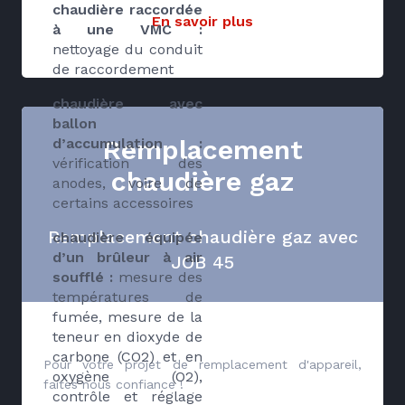
chaudière raccordée
En savoir plus
à une VMC :
nettoyage du conduit
de raccordement
chaudière avec
ballon
Remplacement
d’accumulation :
vérification des
chaudière gaz
anodes, voire de
certains accessoires
Remplacement chaudière gaz avec
chaudière équipée
d’un brûleur à air
JOB 45
soufflé :
mesure des
températures de
fumée, mesure de la
teneur en dioxyde de
carbone (CO2) et en
Pour votre projet de remplacement d'appareil,
oxygène (O2),
faites nous confiance !
contrôle et réglage