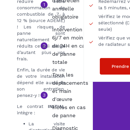
d’entretien
réduire votre
Redémarrez v
1
consommation de
la 5 minutes, 
annuelle
combustible de 7 à
obligatoire
Vérifiez le m
12 % (source ADEME)
sélectionné (
! Les risques de
Intervention
seule)
panne sont
6j/7 en moins
Vérifiez que 
naturellement
de radiateur 
de 24H en cas
2
réduits ce qui allège
d’autant plus vos
de panne
frais.
totale
Prendre
Enfin, la durée de vie
Tous les
de votre installation
dépend elle aussi de
déplacements
son entretien,
et main
3
pensez-y !
d'œuvre
Le contrat
INITIAL
inclus en cas
intègre :
de panne
La visite
Diagnostic