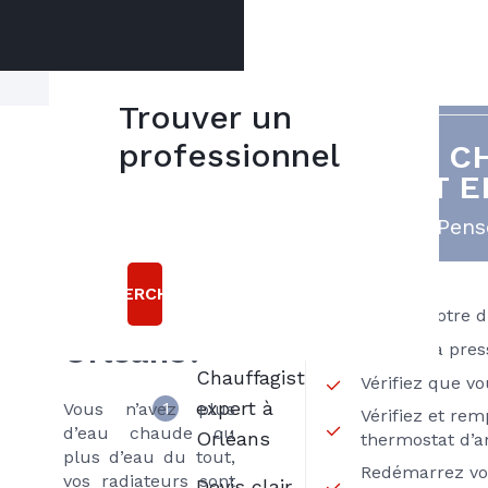
Trouver un
professionnel
VOTRE C
Besoin
5
EST E
bonnes
d'un
raisons
Pense
dépannage
chaudière
de choisir
RECHERCHER
JOB 45
gaz à
Vérifiez votre 
Orléans?
Vérifiez la pres
Chauffagiste
Vérifiez que v
expert à
1
Vous n’avez plus
Vérifiez et rem
d’eau chaude ou
Orléans
thermostat d’
plus d’eau du tout,
Redémarrez vo
vos radiateurs sont
Devis clair