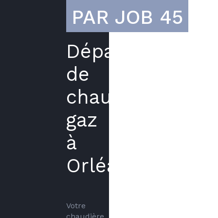
PAR JOB 45
Dépannage
de
chaudière
gaz
à
Orléans
Votre 
chaudière 