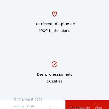
Un réseau de plus de
1000 techniciens
Des professionnels
qualifiés
© Copyright 2025
-
-
- Tous droits
- Politique de
Plan