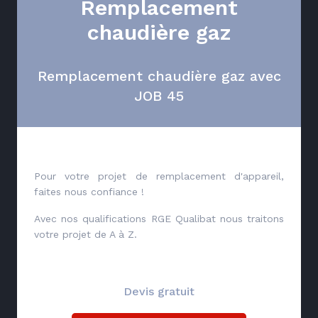
Remplacement
chaudière gaz
Remplacement chaudière gaz avec
JOB 45
Pour votre projet de remplacement d'appareil,
faites nous confiance !
Avec nos qualifications RGE Qualibat nous traitons
votre projet de A à Z.
Devis gratuit