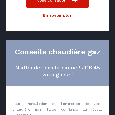
Nous contacter
En savoir plus
Conseils chaudière gaz
N'attendez pas la panne ! JOB 45
vous guide !
Pour l'
installation
ou l'
entretien
de votre
chaudière gaz
, faites confiance au réseau
Axenergie !