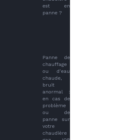
est en 
panne ?
Panne de 
chauffage 
ou d'eau 
chaude, 
bruit 
anormal : 
en cas de 
problème 
ou de 
panne sur 
votre 
chaudière 
gaz, JOB 