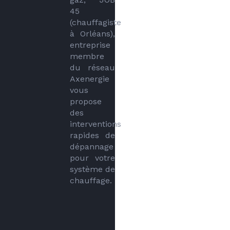
45 
(chauffagiste 
à Orléans), 
entreprise 
membre 
du réseau 
Axenergie 
vous 
propose 
des 
interventions 
rapides de 
dépannage 
pour votre 
système de 
chauffage.