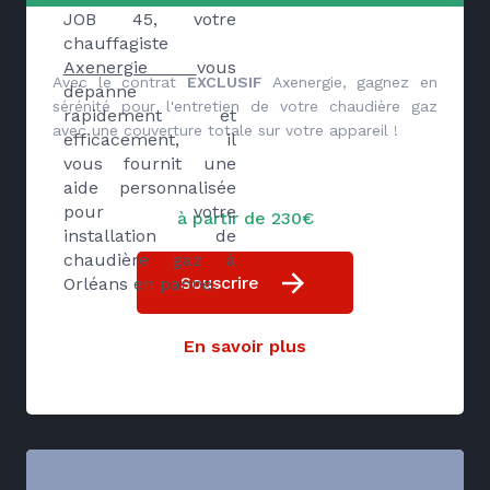
JOB 45, votre
chauffagiste
Axenergie
vous
Avec le contrat
EXCLUSIF
Axenergie, gagnez en
dépanne
sérénité pour l'entretien de votre chaudière gaz
rapidement et
avec une couverture totale sur votre appareil !
efficacement, il
vous fournit une
aide personnalisée
pour votre
à partir de 230€
installation de
chaudière gaz à
Souscrire
Orléans en panne.
En savoir plus