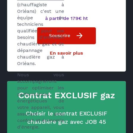
(chauffagiste à
Orléans) c'est une
équipe de
à partir de 179€ ht
techniciens
qualifiée pour vos
Souscrire
besoins d'entretien
chaudière gaz et de
dépannage
En savoir plus
chaudière gaz à
Orléans.
Nous vous
accompagnerons
pour optimiser les
Contrat EXCLUSIF gaz
performances
énergétiques de
votre appareil, vous
Choisir le contrat EXCLUSIF
assurant ainsi
confort et économie
chaudière gaz avec JOB 45
d'énergie.