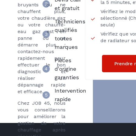
la 5 minutes, e
2
bruyants ou ne
et gratuit
chauffent plus,
Vérifiez le mo
votre chaudière gaz
sélectionné (C
Techniciens
ou votre chauffe-
seule)
qualifiés
eau gaz est en
Vérifiez que v
3
panne ou ne
toutes
de radiateur s
démarre plus :
marques
contactez-nous
rapidement pour
Pièces
Prendre 
effectuer le bon
d'origine
4
diagnostic et
garanties
réaliser un
dépannage rapide
Intervention
et efficace.
5
rapide
Chez JOB 45, nous
vous conseillerons
pour améliorer la
gestion de votre
chauffage après