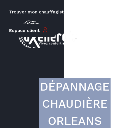
Trouver mon chauffagiste
Carrières
Espace client
Le prix peut varier en fonction de
la puissance, du type de votre
appareil et de votre lieu
d’habitation.
DÉPANNAGE
CHAUDIÈRE
ORLEANS