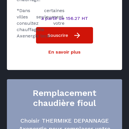
*Dans certaines
villes seuleument,
à partir de 156.27 HT
consultez votre
chauffagiste
Souscrire
Axenergie local
En savoir plus
Remplacement
chaudière fioul
Choisir THERMIKE DEPANNAGE
Axenergie pour remplacer votre