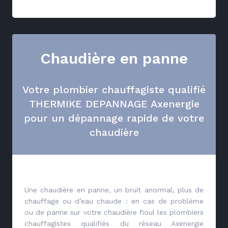
Chaudière en panne
Votre plombier chauffagiste qualifié
THERMIKE DEPANNAGE Axenergie
pour un dépannage rapide de votre
chaudière
Une chaudière en panne, un bruit anormal, plus de
chauffage ou d’eau chaude : en cas de problème
ou de panne sur votre chaudière fioul les plombiers
chauffagistes qualifiés du réseau Axenergie