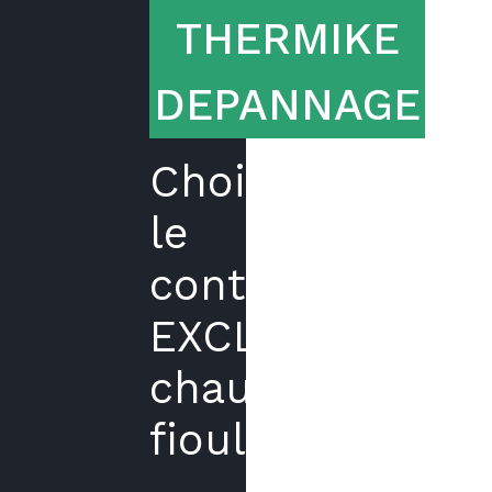
THERMIKE
DEPANNAGE
Choisir
le
contrat
EXCLUSIF
chaudière
fioul