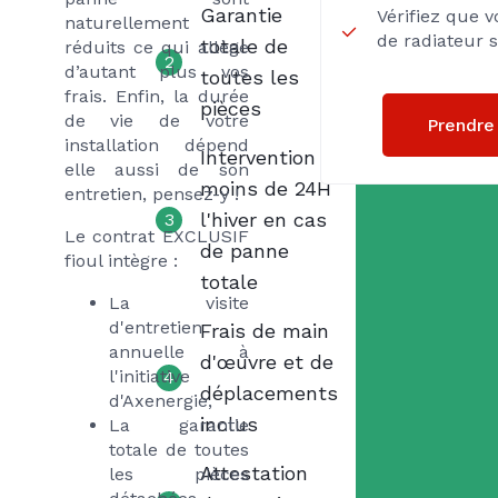
Garantie
Vérifiez que 
naturellement
de radiateur 
totale de
réduits ce qui allège
2
d’autant plus vos
toutes les
frais. Enfin, la durée
pièces
de vie de votre
Prendre
installation dépend
Intervention
elle aussi de son
moins de 24H
entretien, pensez-y !
l'hiver en cas
3
Le contrat EXCLUSIF
de panne
fioul intègre :
totale
La visite
d'entretien
Frais de main
annuelle à
d'œuvre et de
l'initiative
4
déplacements
d'Axenergie,
inclus
La garantie
totale de toutes
Attestation
les pièces