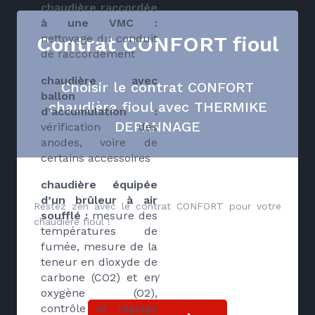
chaudière raccordée
à une VMC :
Contrat CONFORT fioul
nettoyage du conduit
de raccordement
chaudière avec
Choisir le contrat CONFORT
ballon
chaudière fioul avec THERMIKE
d’accumulation :
DEPANNAGE
vérification des
anodes, voire de
certains accessoires
chaudière équipée
d’un brûleur à air
Restez zen avec le contrat CONFORT pour votre
soufflé :
mesure des
chaudière fioul !
températures de
fumée, mesure de la
teneur en dioxyde de
carbone (CO2) et en
/
oxygène (O2),
contrôle et réglage