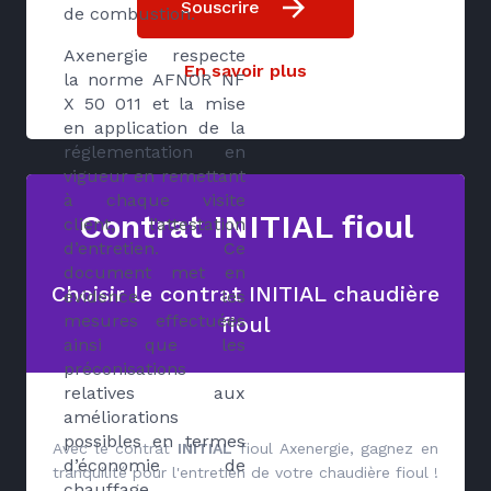
Souscrire
de combustion.
Axenergie respecte
En savoir plus
la norme AFNOR NF
X 50 011 et la mise
en application de la
réglementation en
vigueur en remettant
à chaque visite
Contrat INITIAL fioul
client, l’attestation
d’entretien. Ce
document met en
Choisir le contrat INITIAL chaudière
évidence les
mesures effectuées
fioul
ainsi que les
préconisations
relatives aux
améliorations
possibles en termes
Avec le contrat
INITIAL
fioul Axenergie, gagnez en
d’économie de
tranquilité pour l'entretien de votre chaudière fioul !
chauffage.