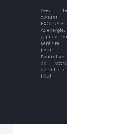
Avec le 
contrat 
EXCLUSIF 
Axenergie, 
gagnez en 
sérénité 
pour 
l'entretien 
de votre 
chaudière 
fioul !