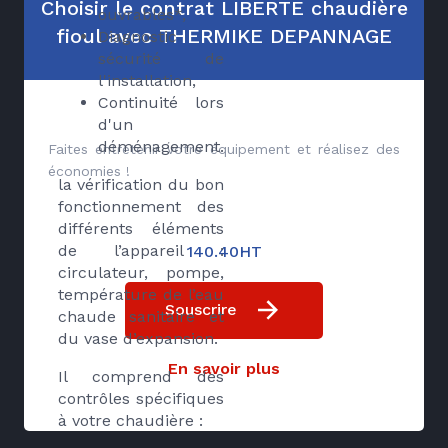
Choisir le contrat LIBERTE chaudière
ouvrables*,
fioul avec THERMIKE DEPANNAGE
Diagnostic
sécurité de
l'installation,
Continuité lors
d'un
déménagement.
Faites entretenir votre équipement et réalisez des
économies !
la vérification du bon
fonctionnement des
différents éléments
de l’appareil :
140.40HT
circulateur, pompe,
température de l’eau
Souscrire
chaude sanitaire et
du vase d’expansion.
En savoir plus
Il comprend des
contrôles spécifiques
à votre chaudière :