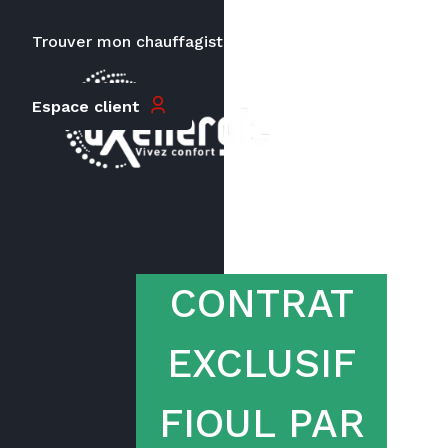
Trouver mon chauffagiste
Carrières
Le prix peut varier en fonction de
la puissance, du type de votre
Espace client
appareil et de votre lieu
d’habitation.
CONTRAT
EXCLUSIF
FIOUL PAR