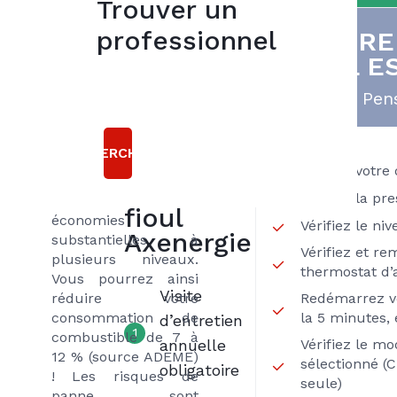
Trouver un
Réalisez des
professionnel
VOTRE
5
économies
FIOUL E
bonnes
L’entretien régulier
raisons
Pens
de votre chaudière
gaz comme tout
choisir le
entretien de votre
RECHERCHER
contrat
matériel de
Vérifiez votre
chauffage permet de
EXCLUSIF
Vérifiez la pre
réaliser des
fioul
économies
Vérifiez le ni
Axenergie
substantielles à
Vérifiez et re
plusieurs niveaux.
thermostat d
Vous pourrez ainsi
Visite
réduire votre
Redémarrez v
consommation de
la 5 minutes, 
d’entretien
1
combustible de 7 à
annuelle
Vérifiez le m
12 % (source ADEME)
sélectionné (
obligatoire
! Les risques de
seule)
panne sont