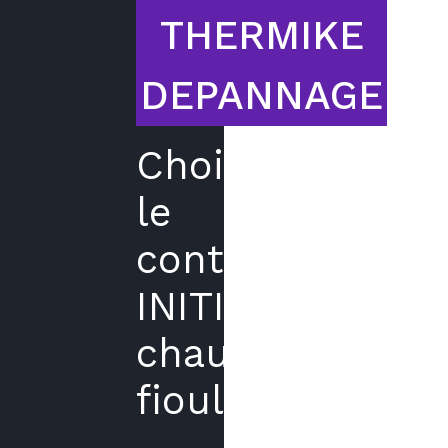
THERMIKE
DEPANNAGE
Choisir
le
contrat
INITIAL
chaudière
fioul