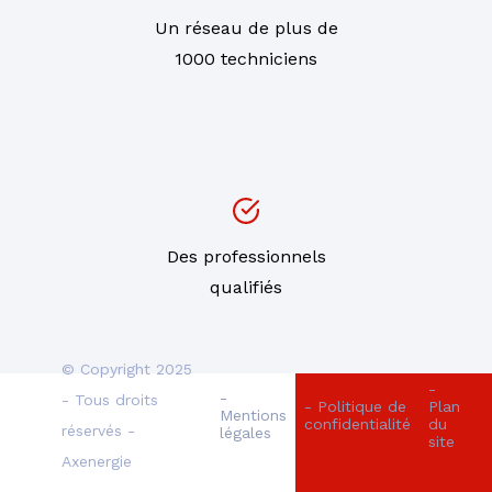
Un réseau de plus de
1000 techniciens
Des professionnels
qualifiés
© Copyright 2025
-
-
- Tous droits
- Politique de
Plan
Mentions
confidentialité
du
réservés -
légales
site
Axenergie