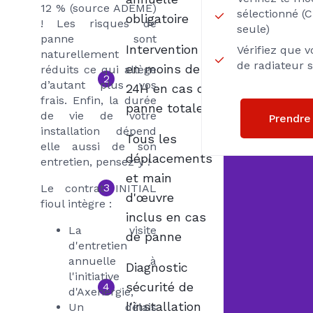
12 % (source ADEME)
sélectionné (
obligatoire
! Les risques de
seule)
panne sont
Intervention
Vérifiez que 
naturellement
de radiateur 
en moins de
réduits ce qui allège
2
d’autant plus vos
24H en cas de
frais. Enfin, la durée
panne totale
de vie de votre
Prendre
installation dépend
Tous les
elle aussi de son
déplacements
entretien, pensez-y !
et main
3
Le contrat INITIAL
d'œuvre
fioul intègre :
inclus en cas
La visite
de panne
d'entretien
annuelle à
Diagnostic
l'initiative
sécurité de
4
d'Axenergie,
l'installation
Un délais