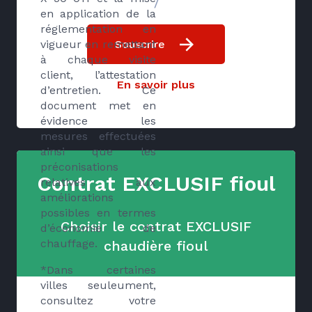
/
en application de la
réglementation en
Souscrire
vigueur en remettant
à chaque visite
client, l’attestation
En savoir plus
d’entretien. Ce
document met en
évidence les
mesures effectuées
ainsi que les
préconisations
Contrat EXCLUSIF fioul
relatives aux
améliorations
possibles en termes
Choisir le contrat EXCLUSIF
d’économie de
chauffage.
chaudière fioul
*Dans certaines
villes seuleument,
consultez votre