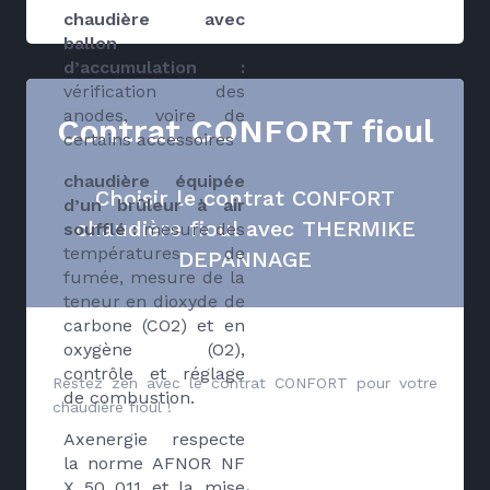
chaudière avec
ballon
d’accumulation :
vérification des
anodes, voire de
Contrat CONFORT fioul
certains accessoires
chaudière équipée
Choisir le contrat CONFORT
d’un brûleur à air
chaudière fioul avec THERMIKE
soufflé :
mesure des
températures de
DEPANNAGE
fumée, mesure de la
teneur en dioxyde de
carbone (CO2) et en
oxygène (O2),
contrôle et réglage
Restez zen avec le contrat CONFORT pour votre
de combustion.
chaudière fioul !
Axenergie respecte
la norme AFNOR NF
X 50 011 et la mise