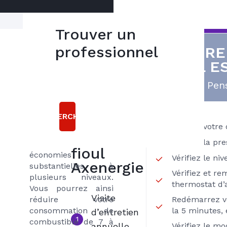
Trouver un
Réalisez des
professionnel
VOTRE
5
économies
FIOUL E
bonnes
L’entretien régulier
raisons
Pens
de votre chaudière
fioul comme tout
choisir le
entretien de votre
RECHERCHER
contrat
matériel de
Vérifiez votre
chauffage permet de
INITIAL
Vérifiez la pre
réaliser des
fioul
économies
Vérifiez le ni
Axenergie
substantielles à
Vérifiez et re
plusieurs niveaux.
thermostat d
Vous pourrez ainsi
Visite
réduire votre
Redémarrez v
consommation de
la 5 minutes, 
d’entretien
1
combustible de 7 à
annuelle
Vérifiez le m