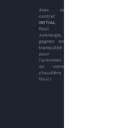
Avec le 
contrat 
INITIAL
fioul 
Axenergie, 
gagnez en 
tranquilité 
pour 
l'entretien 
de votre 
chaudière 
fioul !