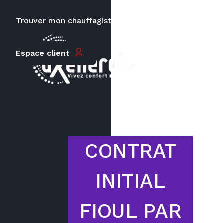
Trouver mon chauffagiste
Carrières
Espace client
Le prix peut varier en fonction de
la puissance, du type de votre
appareil et de votre lieu
d’habitation.
CONTRAT
INITIAL
FIOUL PAR