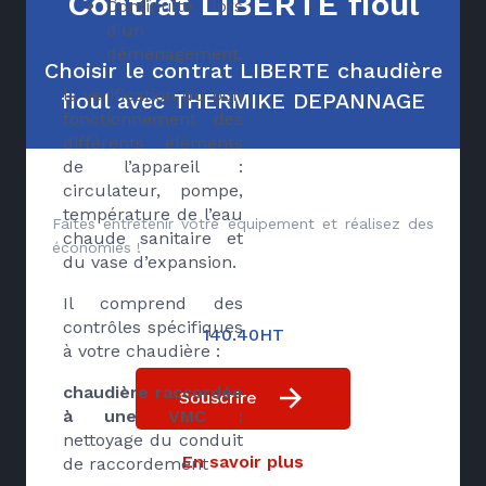
Contrat LIBERTE fioul
Continuité lors
d'un
déménagement.
Choisir le contrat LIBERTE chaudière
la vérification du bon
fioul avec THERMIKE DEPANNAGE
fonctionnement des
différents éléments
de l’appareil :
circulateur, pompe,
température de l’eau
Faites entretenir votre équipement et réalisez des
chaude sanitaire et
économies !
du vase d’expansion.
Il comprend des
contrôles spécifiques
140.40HT
à votre chaudière :
chaudière raccordée
Souscrire
à une VMC :
nettoyage du conduit
En savoir plus
de raccordement